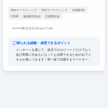
Webマーケティング
SNSマーケティング
未経験OK
IT業界
服装髪型自由
交通費支給
株式会社Smart Craft
得られる経験・成長できるポイント
インターンを通じて、就活でのエピソードだけでなく
及び実際に社会人になっても活躍できるための以下ス
キルが身につきます！第一線で活躍するマーケターか
らの直接的なフィードバックとキャリア相談の機会も
提供可能です！
【つけられるスキル】
- BtoBマーケティングの全体像と戦略立案の考え方
- MA/CRMツールなど、現代のマーケティングに不可
欠なツールの実践的な活用スキル
- データに基づいた分析力と、そこから改善策を導き
出す問題解決能力
- ビジネスの現場で通用するプロジェクトマネジメン