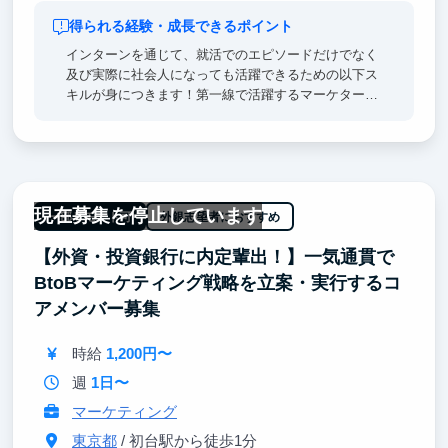
得られる経験・成長できるポイント
インターンを通じて、就活でのエピソードだけでなく
及び実際に社会人になっても活躍できるための以下ス
キルが身につきます！第一線で活躍するマーケターか
らの直接的なフィードバックとキャリア相談の機会も
提供可能です！
【つけられるスキル】
- どんな業界・職種に進んでも一生使える、対人コミ
現在募集を停止しています
ュニケーション力と提案力
一部リモート可
外銀志望者におすすめ
- 相手の本音や課題を引き出し、信頼を築く力
【外資・投資銀行に内定輩出！】一気通貫で
- Salesforce をはじめとする、現代のビジネスに欠か
せないツールを使いこなすスキル
BtoBマーケティング戦略を立案・実行するコ
- データから課題を見つけ、自分で改善策を考えて実
アメンバー募集
行する問題解決能力
- 自分で目標を立て、PDCAを回しながら成果を出す
時給
1,200円〜
自走力
週
1日〜
マーケティング
東京都
/ 初台駅から徒歩1分