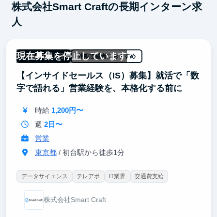
株式会社Smart Craftの長期インターン求
人
現在募集を停止しています
一部リモート可
外銀志望者におすすめ
【インサイドセールス（IS）募集】就活で「数
字で語れる」営業経験を、本格化する前に
時給
1,200円〜
週
2日〜
営業
東京都
/ 初台駅から徒歩1分
データサイエンス
テレアポ
IT業界
交通費支給
株式会社Smart Craft