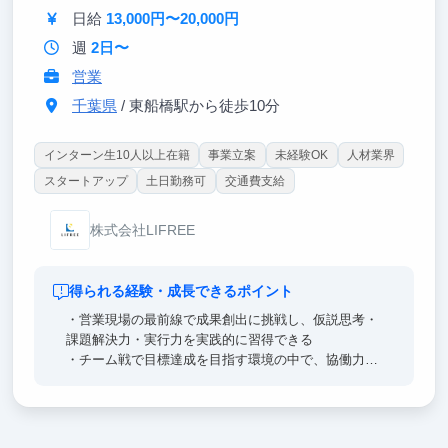
日給
13,000円〜20,000円
週
2日〜
営業
千葉県
/ 東船橋駅から徒歩10分
インターン生10人以上在籍
事業立案
未経験OK
人材業界
スタートアップ
土日勤務可
交通費支給
株式会社LIFREE
得られる経験・成長できるポイント
・営業現場の最前線で成果創出に挑戦し、仮説思考・
課題解決力・実行力を実践的に習得できる
・チーム戦で目標達成を目指す環境の中で、協働力や
リーダーシップを磨ける
・成果次第でインターン生でもチーム運営や後輩育成
など高い裁量の役割を担える
・経営陣との距離が近く、事業戦略や意思決定プロセ