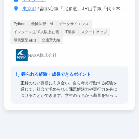
東京都
/ 副都心線「北参道」JR山手線「代々木駅」
Python
機械学習・AI
データサイエンス
インターン生10人以上在籍
IT業界
スタートアップ
服装髪型自由
交通費支給
NAXA株式会社
得られる経験・成長できるポイント
正解のない課題に向き合い、自ら考え行動する経験を
通じて、社会で求められる課題解決力や実行力を身に
つけることができます。学生のうちから裁量を持って
挑戦できるため、就職活動や将来のキャリアに活かせ
る実践的な経験を積むことが可能です。