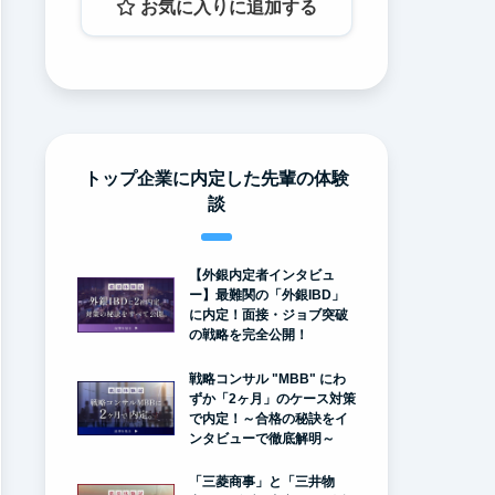
お気に入りに追加する
トップ企業に内定した先輩の体験
談
【外銀内定者インタビュ
ー】最難関の「外銀IBD」
に内定！面接・ジョブ突破
の戦略を完全公開！
戦略コンサル "MBB" にわ
ずか「2ヶ月」のケース対策
で内定！～合格の秘訣をイ
ンタビューで徹底解明～
「三菱商事」と「三井物