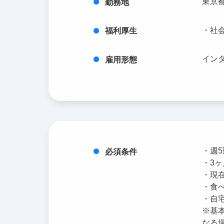
東京都
勤務地
・社
福利厚生
イン
雇用形態
・週
必須条件
・3
・現
・食
・自
※基
なる