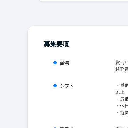
募集要項
賞与年
給与
通勤費
・最
シフト
以上
・最
・休
・就業