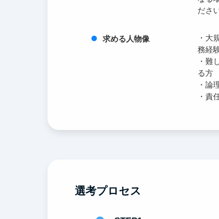
ださ
・大
求める人物像
務経
・難
る方
・論
・責
選考プロセス