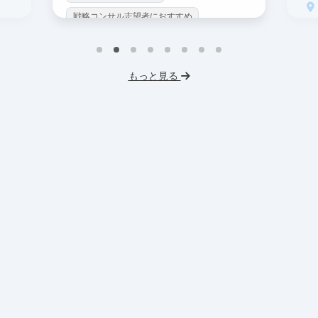
戦略コンサル志望者におすすめ
戦
インターン生10人以上在籍
イ
プロダクトマネジメント
事業立案
もっと見る
英
機械学習・AI
データサイエンス
V
未経験OK
IT業界
人材業界
土
スタートアップ
土日勤務可
服
フレックス勤務
東大卒社長
服装髪型自由
交通費支給