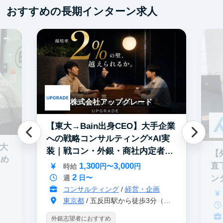
おすすめの長期インターン求人
株式会社アップグレード
【東大→Bain出身CEO】大手企業
への戦略コンサルティング×AI実
0大
装｜戦コン・外銀・商社内定者多
【
進め
数
1,300
3,000
直
時給
円〜
円
2
ン
週
日〜
コンサルティング
/
経営・企画
東京都
/ 五反田駅から徒歩3分（大崎駅から徒歩8分）
外銀志望者におすすめ