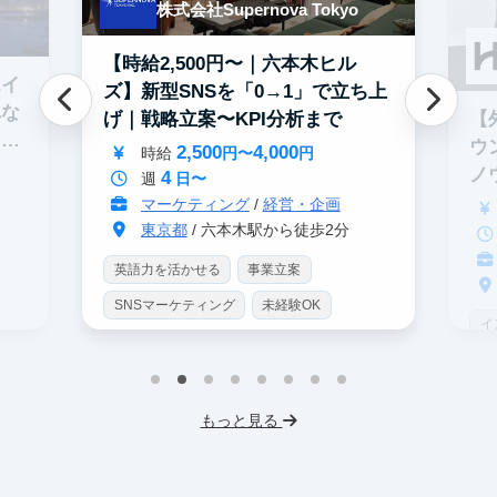
株式会社Supernova Tokyo
【時給2,500円〜｜六本木ヒル
エイ
ズ】新型SNSを「0→1」で立ち上
れな
【
げ｜戦略立案〜KPI分析まで
イテ
ウ
2,500
4,000
時給
円〜
円
ノ
4
週
日〜
マーケティング
/
経営・企画
東京都
/ 六本木駅から徒歩2分
英語力を活かせる
事業立案
SNSマーケティング
未経験OK
イ
土日勤務可
服装髪型自由
S
交通費支給
I
もっと見る
フ
交