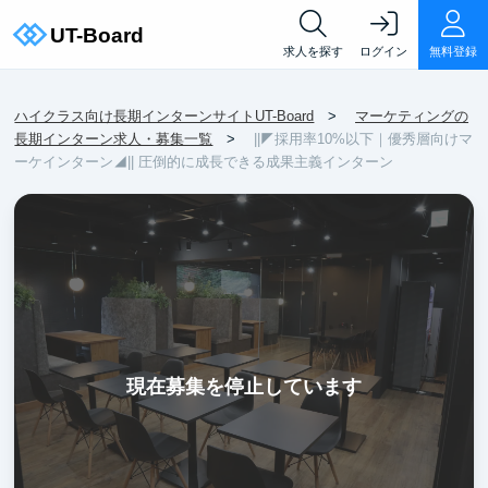
求人を探す
ログイン
無料登録
ハイクラス向け長期インターンサイトUT-Board
マーケティングの
長期インターン求人・募集一覧
||◤採用率10%以下｜優秀層向けマ
ーケインターン◢|| 圧倒的に成長できる成果主義インターン
現在募集を停止しています