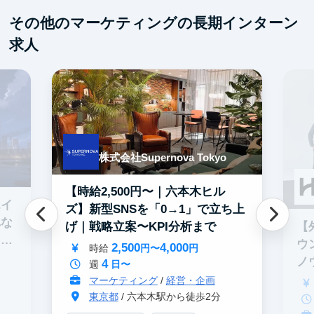
その他のマーケティングの長期インターン
求人
株式会社Supernova Tokyo
【時給2,500円〜｜六本木ヒル
エイ
ズ】新型SNSを「0→1」で立ち上
れな
【
げ｜戦略立案〜KPI分析まで
イテ
ウ
2,500
4,000
時給
円〜
円
ノ
4
週
日〜
マーケティング
/
経営・企画
東京都
/ 六本木駅から徒歩2分