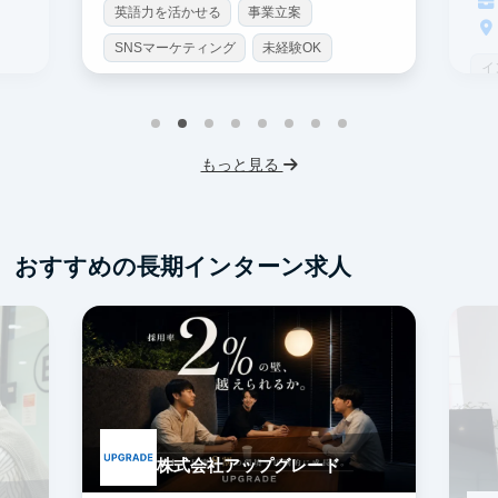
英語力を活かせる
事業立案
SNSマーケティング
未経験OK
イ
土日勤務可
服装髪型自由
S
交通費支給
I
もっと見る
フ
交
おすすめの長期インターン求人
株式会社アップグレード