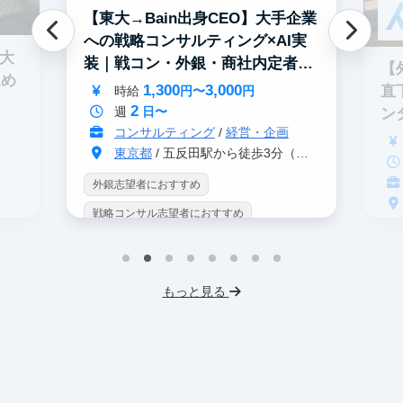
【東大→Bain出身CEO】大手企業
への戦略コンサルティング×AI実
0大
装｜戦コン・外銀・商社内定者多
【
進め
数
1,300
3,000
直
時給
円〜
円
2
週
日〜
ン
コンサルティング
/
経営・企画
東京都
/ 五反田駅から徒歩3分（大崎駅から徒歩8分）
外銀志望者におすすめ
戦略コンサル志望者におすすめ
戦
インターン生10人以上在籍
イ
プロダクトマネジメント
事業立案
もっと見る
英
機械学習・AI
データサイエンス
V
未経験OK
IT業界
人材業界
土
スタートアップ
土日勤務可
服
フレックス勤務
東大卒社長