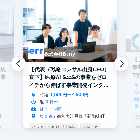
株式会社Berry
【
事
業統
【代表（戦略コンサル出身CEO）
で
事業
直下】医療AI SaaSの事業をゼロ
イチから伸ばす事業開発インター
ン
1,500
2,500
時給
円〜
円
3
週
日〜
経営・企画
分
東京都
/ 都営大江戸線「新御徒町駅」 A4出口 徒歩3分
英
I
インターン生3人以上在籍
事業立案
機
界
Webマーケティング
機械学習・AI
土