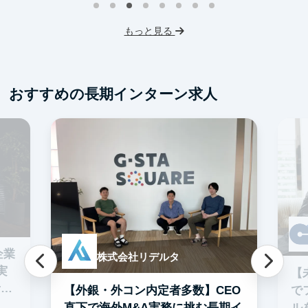
未経験OK
IT業界
スタートアップ
服
もっと見る
服装髪型自由
交通費支給
おすすめの長期インターン求人
企業
株式会社リデルタ
実
【
者多
で
【外銀・外コン内定者多数】CEO
ル
直下で海外M&A実務に挑む長期イ