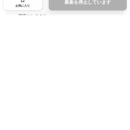
募集を停止しています
お気に入り
1ヶ月からOK
文系におすすめ
理系におすすめ
内定者の特徴から探す
外銀に内定者を輩出
戦略コンサルに内定者を輩出
総合商社に内定者を輩出
GAFAに内定者を輩出
起業家を輩出
業界・キーワードから探す
IT業界
ゲーム業界
人材業界
不動産業界
広告
VC・PEファンド