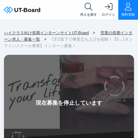
求人を探す
ログイン
無料登録
ハイクラス向け長期インターンサイトUT-Board
営業の長期インタ
ーン求人・募集一覧
CEO直下で事業立ち上げを経験！【0→1オン
ラインスクール事業】インターン募集！
現在募集を停止しています