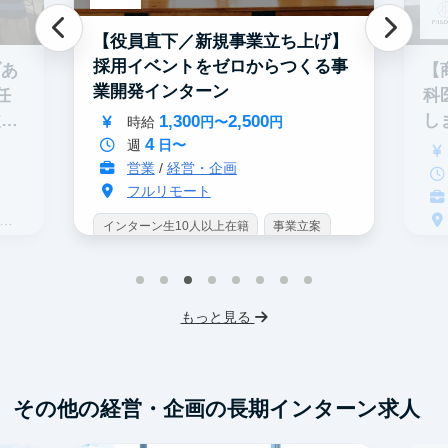
【役員直下／新規事業立ち上げ】
採用イベントをゼロからつくる事
ブあ
【
業開発インターン
任
科
1,300
2,500
改善
し
時給
円〜
円
4
週
日〜
営業
/
経営・企画
フルリモート
インターン生10人以上在籍
事業立案
イ
SNSマーケティング
未経験OK
未
人材業界
スタートアップ
もっと見る
ス
土日勤務可
フレックス勤務
フ
服装髪型自由
交通費支給
交
その他の経営・企画の長期インターン求人