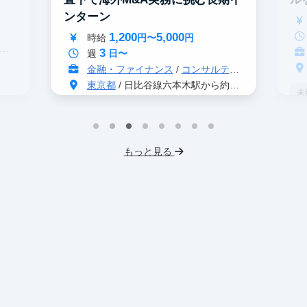
ン
ンターン
1,200
5,000
時給
円〜
円
3
週
日〜
金融・ファイナンス
/
コンサルティング
東京都
/ 日比谷線六本木駅から約5分
未
戦略コンサル志望者におすすめ
イ
インターン生3人以上在籍
ス
もっと見る
英語力を活かせる
M&A
未経験OK
交
VC・PEファンド
スタートアップ
土日勤務可
フレックス勤務
服装髪型自由
交通費支給