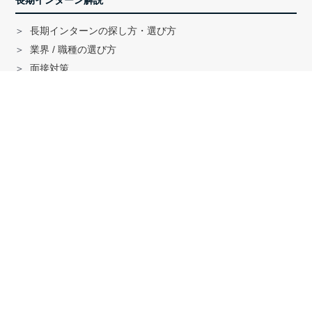
長期インターン解説
長期インターンの探し方・選び方
業界 / 職種の選び方
面接対策
ハイクラス就活のノウハウ
戦略コンサル「MBB」内定者インタビュー
外銀内定者インタビュー
「三菱商事」「三井物産」内定者インタビュー
就活に関する記事一覧
法人の方へ
サービスの特徴はこちら
資料ダウンロードはこちら