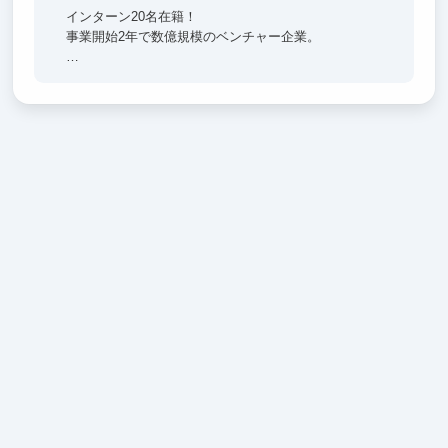
インターン20名在籍！
事業開始2年で数億規模のベンチャー企業。
社員の平均年齢は、24歳
遊びも仕事も全力で！
・若いチームで熱量を持った仲間が多数在籍
・営業だけでなくマーケティング/マネジメントも実
施
・YouTube・Instagramを中心とした法人様のSNS支
援事業
将来起業したい、周りより差をつけたい学生にはピッ
タリの環境です。
是非、一度オフィスにてお待ちしております！