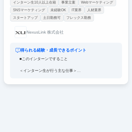
インターン生10人以上在籍
事業立案
Webマーケティング
SNSマーケティング
未経験OK
IT業界
人材業界
スタートアップ
土日勤務可
フレックス勤務
NexusLink 株式会社
得られる経験・成長できるポイント
■このインターンですること
＜インターン生が行う主な仕事＞
・当社が運営する就活偏差値アプリの運営業務
・SNSマーケティング業務
・ユーザーの顧客満足度向上のサポート面談業務
・セールスアシスタント業務
※文章ではお伝えしづらい部分ですのでカジュアルに
面談にて紹介しております♪
■参画のメリット
・実利売上計上のガクチカ作成ができる
・インターン等完全未経験OK（ほとんど皆さん未経