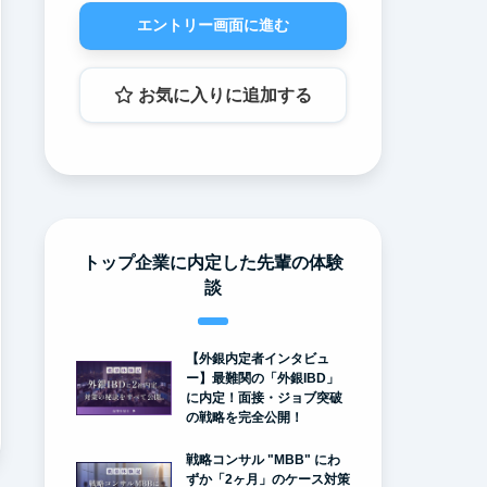
エントリー画面に進む
お気に入りに追加する
トップ企業に内定した先輩の体験
談
【外銀内定者インタビュ
ー】最難関の「外銀IBD」
に内定！面接・ジョブ突破
の戦略を完全公開！
戦略コンサル "MBB" にわ
ずか「2ヶ月」のケース対策