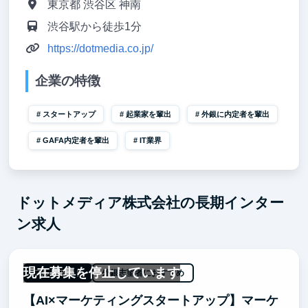
東京都 渋谷区 神南
渋谷駅から徒歩1分
https://dotmedia.co.jp/
企業の特徴
スタートアップ
起業家を輩出
外銀に内定者を輩出
GAFA内定者を輩出
IT業界
ドットメディア株式会社の長期インター
ン求人
現在募集を停止しています
フルリモート
外銀志望者におすすめ
【AI×マーケティングスタートアップ】マーケ