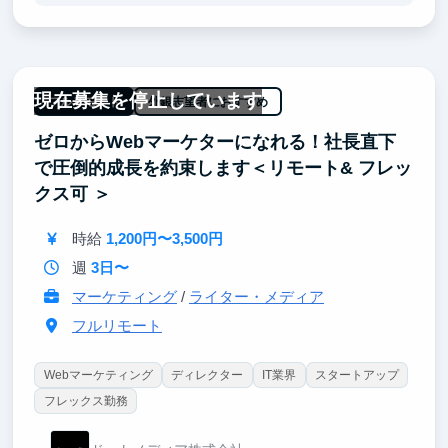
し、積極的にビジネスに取り入れてはトライアンドエ
ラーを繰り返した結果、AI×マーケティング領域で次
世代のビジネスモデルの構築に成功しました。
現在募集を停止しています
世の中の多くの大企業やスタートアップは、AI人材を
フルリモート
外銀志望者におすすめ
欲しております。当社での経験は、就活の成功はもち
ゼロからWebマーケターになれる！社長直下
ろん、入社後の早期活躍も見込める貴重な経験になる
ことをお約束します。
で圧倒的成長を約束します＜リモート& フレッ
クス可 ＞
時給
1,200円〜3,500円
週
3日〜
マーケティング
/
ライター・メディア
フルリモート
Webマーケティング
ディレクター
IT業界
スタートアップ
フレックス勤務