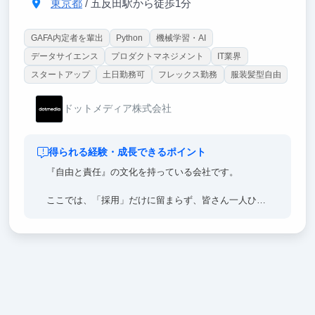
東京都
/ 五反田駅から徒歩1分
GAFA内定者を輩出
Python
機械学習・AI
データサイエンス
プロダクトマネジメント
IT業界
スタートアップ
土日勤務可
フレックス勤務
服装髪型自由
ドットメディア株式会社
得られる経験・成長できるポイント
『自由と責任』の文化を持っている会社です。
ここでは、「採用」だけに留まらず、皆さん一人ひと
りに「チャンスと機会」を惜しみなく提供し、心理的
安全性を確保した環境で、皆さんが新たな挑戦を恐れ
ず、可能性を追求できるよう支えることを皆さんにお
約束します。
また私たちが提供するのは、これまでに無かった世界
水準の「市場最高水準の報酬 ※」。しかし、それだ
けではありません。私たちは皆さんに「自由と責任」