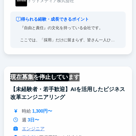
ドットメディア株式会社
得られる経験・成長できるポイント
『自由と責任』の文化を持っている会社です。
ここでは、「採用」だけに留まらず、皆さん一人ひと
りに「チャンスと機会」を惜しみなく提供し、心理的
安全性を確保した環境で、皆さんが新たな挑戦を恐れ
ず、可能性を追求できるよう支えることを皆さんにお
約束します。
現在募集を停止しています
また私たちが提供するのは、これまでに無かった世界
未経験OK
一部リモート可
水準の「市場最高水準の報酬 ※」。しかし、それだ
【未経験者・若手歓迎】AIを活用したビジネス
けではありません。私たちは皆さんに「自由と責任」
を持つことを期待し、そしてその範囲内で、意志決定
改革エンジニアリング
権をスムーズに委譲し、皆さん自身が「意思決定のス
ピード」を加速させる力を持つことを期待していま
時給
1,300円〜
す。
週
3日〜
エンジニア