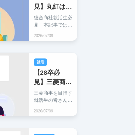
ています。効率よ
見】丸紅はや
く正確な情報を得
たい就活生必
ばい？の就
総合商社就活生必
見！！短時間で効
職難易度・採
見！本記事では、
率的な情報収集が
現役東大生が総合
用大学・イン
2026/07/09
できます。
商社の丸紅におけ
ターン・年収
る就職難易度、採
を解説！
用大学、年収、選
考対策に必要な情
就活
総合商社
報を網羅的に解説
【28卒必
します！
見】三菱商事
の就職難易
三菱商事を目指す
度・採用大
就活生の皆さん
へ！本記事では三
学・インタ
2026/07/09
菱商事の業務範
ーン・年収な
囲、採用傾向、給
どを解説！
与体系など就職活