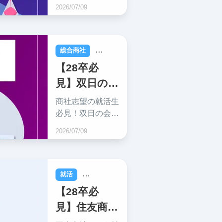
の就職難易度、採
用大学・年
2026/07/09
用大学、選考対
収・インタ
策、働き方などの
ーンを解説！
情報を網羅的に解
説しており、短時
総合商社
就活
間で必要な情報収
【28卒必
集ができます！
見】双日の就
職難易度・採
商社志望の就活生
用大学・年
必見！双日の会社
概要や就職難易
収・インタ
2026/07/09
度、選考対策など
ーンを解説！
押さえておくべき
情報を現役東大生
が解説します。こ
就活
総合商社
れで双日の選考対
【28卒必
策はバッチリ。
見】住友商事