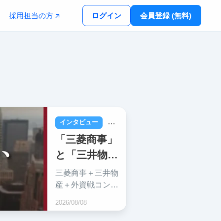
採用担当の方
ログイン
会員登録 (無料)
インタビュー
長期インターン
総合商社
就
「三菱商事」
と「三井物
産」にダブ
三菱商事＋三井物
ル内定！～
産＋外資戦コンと
いう就活トップレ
総合商社に合
2026/08/08
ベルの企業から内
格する方法
定を貰った東京大