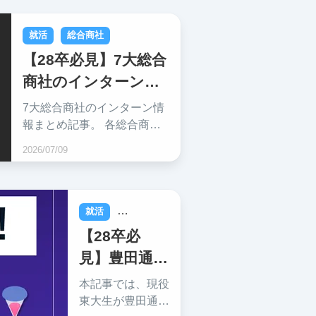
を東大生に
学修士2年生に、
総合商社の就活対
インタビュ
就活
総合商社
策を徹底インタビ
ー ～
【28卒必見】7大総合
ュー。商社志望学
商社のインターン情
生は必見の記事。
報まとめ！選考優
7大総合商社のインターン情
遇・早期選考の有無
報まとめ記事。 各総合商社
の新卒向けプログラム、イン
まで徹底解説
2026/07/09
ターン情報・選考優遇・早期
選考の有無まで徹底解説。
商社の就活情報を手に入れた
い方に必見の記事です。
就活
総合商社
【28卒必
見】豊田通商
への就職は
本記事では、現役
すごい？採
東大生が豊田通商