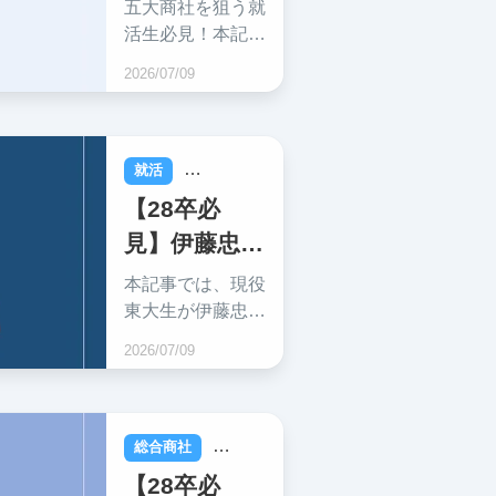
の就職難易
五大商社を狙う就
度・採用大
活生必見！本記事
では、現役東大生
学・インタ
2026/07/09
が住友商事の就職
ーン・年収を
難易度、年収、採
解説！
用大学、選考対策
など、内定に必要
就活
総合商社
な情報を網羅的に
【28卒必
解説します！
見】伊藤忠商
事の就職難易
本記事では、現役
度・採用大
東大生が伊藤忠商
事の就職難易度、
学・インタ
2026/07/09
採用大学、選考対
ーン・年収な
策などの就活のコ
どを解説！
ツから、会社の社
風や働き方につい
総合商社
就活
て網羅的に解説し
【28卒必