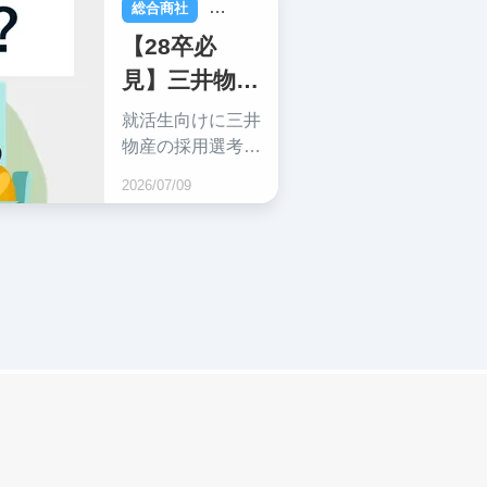
動の際に知ってお
総合商社
就活
きたいキーポイン
【28卒必
トを現役東大生が
見】三井物産
丁寧に解説しま
す。
の就職難易
就活生向けに三井
度・採用大
物産の採用選考フ
ローや給与情報、
学・インタ
2026/07/09
残業時間などをま
ーン・年収な
とめています。こ
どを解説！
れを読めば口コミ
サイトから分かっ
たリアルな事情を
知り、選考対策に
活かせます。