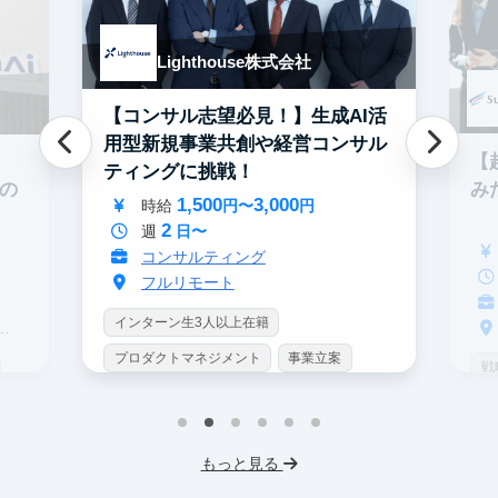
Lighthouse株式会社
【コンサル志望必見！】生成AI活
用型新規事業共創や経営コンサル
【
ティングに挑戦！
み
での
1,500
3,000
時給
円〜
円
2
週
日〜
コンサルティング
フルリモート
インターン生3人以上在籍
プロダクトマネジメント
事業立案
戦
機械学習・AI
データサイエンス
イ
未経験OK
シンクタンク
IT業界
プ
もっと見る
スタートアップ
土日勤務可
未