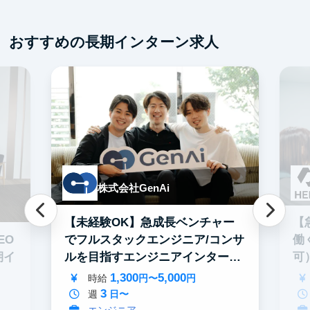
フレックス勤務
服装髪型自由
ス
交通費支給
フ
おすすめの長期インターン求人
交
株式会社GenAi
【未経験OK】急成長ベンチャー
【
でフルスタックエンジニア/コンサ
EO
働
ルを目指すエンジニアインター
期イ
可
ン！
1,300
5,000
時給
円〜
円
3
週
日〜
エンジニア