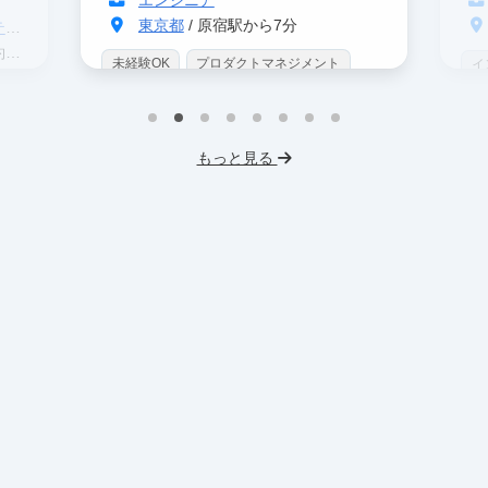
東京都
/ 原宿駅から7分
グ
分
未経験OK
プロダクトマネジメント
イ
インターン生10人以上在籍
IT業界
W
スタートアップ
服装髪型自由
I
もっと見る
交通費支給
フ
交