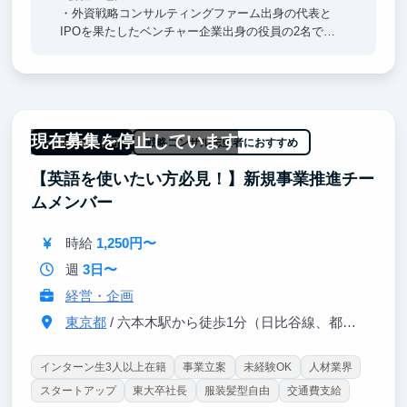
・外資戦略コンサルティングファーム出身の代表と
IPOを果たしたベンチャー企業出身の役員の2名で創
業した6期目のスタートアップ企業です
■成長できるポイント
・戦略コンサルティングファーム出身の役員直下で働
けるため、圧倒的な思考量、行動量を得たい方は必見
現在募集を停止しています
です
一部リモート可
戦略コンサル志望者におすすめ
・戦略コンサルティングファームや外資系投資銀行を
【英語を使いたい方必見！】新規事業推進チー
経験したフリーランスの方との接点が多く、業界への
深い理解を得ることができます
ムメンバー
・地道な業務や泥臭い業務は多いものの、大きな裁量
を持って働くことができます
時給
1,250円〜
週
3日〜
経営・企画
東京都
/ 六本木駅から徒歩1分（日比谷線、都営大江戸線）
インターン生3人以上在籍
事業立案
未経験OK
人材業界
スタートアップ
東大卒社長
服装髪型自由
交通費支給