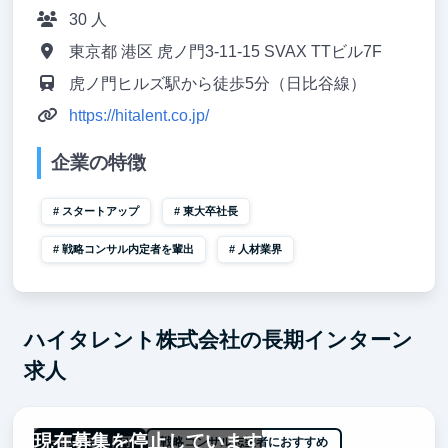
30 人
東京都 港区 虎ノ門3-11-15 SVAX TTビル7F
虎ノ門ヒルズ駅から徒歩5分（日比谷線）
https://hitalent.co.jp/
企業の特徴
スタートアップ
東大卒社長
戦略コンサル内定者を輩出
人材業界
ハイタレント株式会社の長期インターン
求人
現在募集を停止しています
一部リモート可
戦略コンサル志望者におすすめ