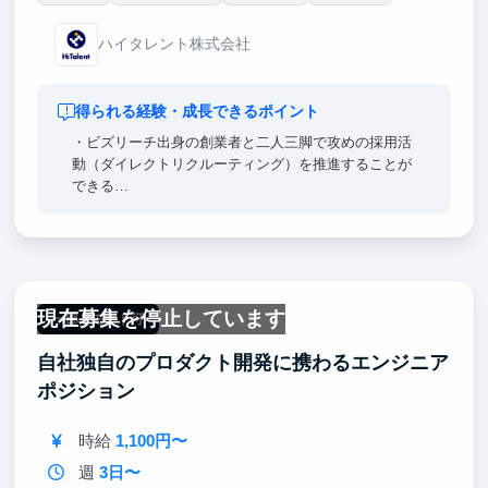
ハイタレント株式会社
得られる経験・成長できるポイント
・ビズリーチ出身の創業者と二人三脚で攻めの採用活
動（ダイレクトリクルーティング）を推進することが
できる
・採用業務に携わるので、就活時の選考において何が
求められるのかを知ることができる
・ダイレクトに数字に跳ね返る業務のため、マーケテ
ィング的な志向を持ちながら業務を推進することがで
きる
現在募集を停止しています
一部リモート可
自社独自のプロダクト開発に携わるエンジニア
ポジション
時給
1,100円〜
週
3日〜