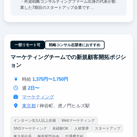
・外資戦略コンサルティングファーム出身の代表が創
業した7期目のスタートアップ企業です
■成長できるポイント
・戦略コンサルティングファーム出身の役員直下で働
けるため、圧倒的な思考量、行動量を得たい方は必見
です
・戦略コンサルティングファームや外資系投資銀行を
一部リモート可
戦略コンサル志望者におすすめ
経験したフリーランスの方との接点が多く、業界への
マーケティングチームでの新規顧客開拓ポジシ
深い理解を得ることができます
・地道な業務や泥臭い業務は多いものの、大きな裁量
ョン
を持って働くことができます
時給
1,375円〜1,750円
週
2日〜
マーケティング
東京都
/ 神谷町、虎ノ門ヒルズ駅
インターン生3人以上在籍
Webマーケティング
SNSマーケティング
未経験OK
人材業界
スタートアップ
東大卒社長
服装髪型自由
交通費支給