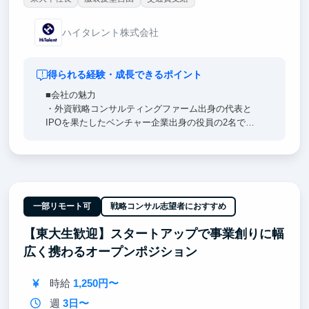
ハイタレント株式会社
得られる経験・成長できるポイント
■会社の魅力
・外資戦略コンサルティングファーム出身の代表と
IPOを果たしたベンチャー企業出身の役員の2名で創
業した7期目のスタートアップ企業です
■成長できるポイント
・猛烈に急成長する事業、組織で働くことができます
・地道な業務や泥臭い業務は多いものの、大きな裁量
を持って働くことができます
一部リモート可
戦略コンサル志望者におすすめ
・営業・コミュニケーションスキルだけでなくビジネ
【東大生歓迎】スタートアップで事業創りに幅
ススキル全般が身に付きます
広く携わるオープンポジション
時給
1,250円〜
週
3日〜