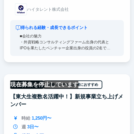
ハイタレント株式会社
得られる経験・成長できるポイント
■会社の魅力
・外資戦略コンサルティングファーム出身の代表と
IPOを果たしたベンチャー企業出身の役員の2名で創
業した6期目のスタートアップ企業です
■成長できるポイント
・戦略コンサルティングファーム出身の役員直下で働
けるため、圧倒的な思考量、行動量を得たい方は必見
現在募集を停止しています
です
一部リモート可
戦略コンサル志望者におすすめ
・戦略コンサルティングファームや外資系投資銀行を
【東大生複数名活躍中！】新規事業立ち上げメ
経験したフリーランスの方との接点が多く、業界への
深い理解を得ることができます
ンバー
・地道な業務や泥臭い業務は多いものの、大きな裁量
を持って働くことができます
時給
1,250円〜
週
3日〜