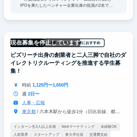
IPOを果たしたベンチャー企業出身の役員の2名で創
業した5期目のスタートアップ企業です
■成長できるポイント
通常ではコンサルティングファーム入社後にしか得ら
れないコンサル業界に対する理解やコンサルスキルの
現在募集を停止しています
基礎を身に着けることができます。
一部リモート可
戦略コンサル志望者におすすめ
・提案やプロジェクトデリバリーにおけるコンサルワ
ビズリーチ出身の創業者と二人三脚で自社のダ
ークの一部を経験いただけます
・優秀なフリーコンサルタントの方々と日々コミュニ
イレクトリクルーティングを推進する学生募
ケーションを取ることで、コンサルタントの考え方や
集！
コンサル業界に対する理解を深めることができます
・大手戦略コンサルファーム出身の社員から日々フィ
時給
1,125円〜1,650円
ードバックを受けられます
週
2日〜
人事・広報
東京都
/ 六本木駅から徒歩1分（日比谷線、都営大江戸線）
インターン生3人以上在籍
Webマーケティング
未経験OK
人材業界
スタートアップ
東大卒社長
交通費支給