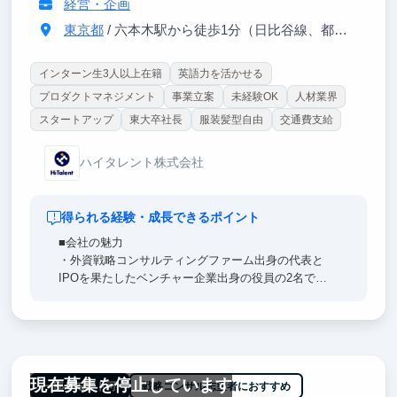
経営・企画
東京都
/ 六本木駅から徒歩1分（日比谷線、都営大江戸線）
インターン生3人以上在籍
英語力を活かせる
プロダクトマネジメント
事業立案
未経験OK
人材業界
スタートアップ
東大卒社長
服装髪型自由
交通費支給
ハイタレント株式会社
得られる経験・成長できるポイント
■会社の魅力
・外資戦略コンサルティングファーム出身の代表と
IPOを果たしたベンチャー企業出身の役員の2名で創
業した6期目のスタートアップ企業です
■成長できるポイント
・戦略コンサルティングファーム出身の役員直下で働
けるため、圧倒的な思考量、行動量を得たい方は必見
現在募集を停止しています
です
一部リモート可
戦略コンサル志望者におすすめ