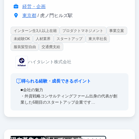
経営・企画
東京都
/ 虎ノ門ヒルズ駅
インターン生3人以上在籍
プロダクトマネジメント
事業立案
未経験OK
人材業界
スタートアップ
東大卒社長
服装髪型自由
交通費支給
ハイタレント株式会社
得られる経験・成長できるポイント
■会社の魅力
・外資戦略コンサルティングファーム出身の代表が創
業した6期目のスタートアップ企業です
■成長できるポイント
・戦略コンサルティングファーム出身の役員直下で働
けるため、圧倒的な思考量、行動量を得たい方は必見
です