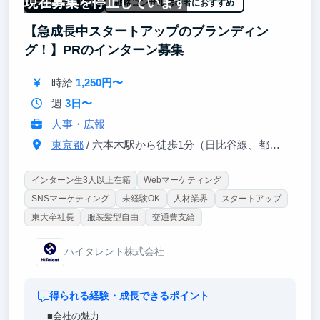
現在募集を停止しています
・地道な業務や泥臭い業務は多いものの、大きな裁量
一部リモート可
戦略コンサル志望者におすすめ
を持って働くことができます
【急成長中スタートアップのブランディン
グ！】PRのインターン募集
時給
1,250円〜
週
3日〜
人事・広報
東京都
/ 六本木駅から徒歩1分（日比谷線、都営大江戸線）
インターン生3人以上在籍
Webマーケティング
SNSマーケティング
未経験OK
人材業界
スタートアップ
東大卒社長
服装髪型自由
交通費支給
ハイタレント株式会社
得られる経験・成長できるポイント
■会社の魅力