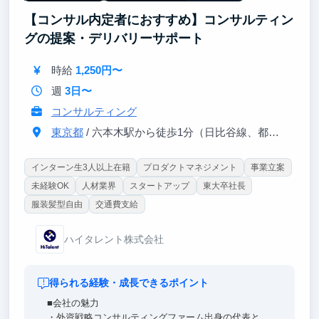
・戦略コンサルティングファームや外資系投資銀行を
【コンサル内定者におすすめ】コンサルティン
経験したフリーランスの方との接点が多く、業界への
深い理解を得ることができます
グの提案・デリバリーサポート
・地道な業務や泥臭い業務は多いものの、大きな裁量
を持って働くことができます
時給
1,250円〜
週
3日〜
コンサルティング
東京都
/ 六本木駅から徒歩1分（日比谷線、都営大江戸線）
インターン生3人以上在籍
プロダクトマネジメント
事業立案
未経験OK
人材業界
スタートアップ
東大卒社長
服装髪型自由
交通費支給
ハイタレント株式会社
得られる経験・成長できるポイント
■会社の魅力
・外資戦略コンサルティングファーム出身の代表と