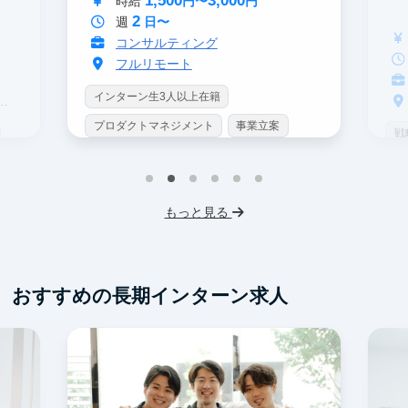
1,500
3,000
時給
円〜
円
2
週
日〜
コンサルティング
フルリモート
インターン生3人以上在籍
プロダクトマネジメント
事業立案
戦
機械学習・AI
データサイエンス
イ
未経験OK
シンクタンク
IT業界
プ
もっと見る
スタートアップ
土日勤務可
未
フレックス勤務
服装髪型自由
ス
交通費支給
フ
おすすめの長期インターン求人
交