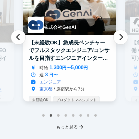
株式会社GenAi
【未経験OK】急成長ベンチャー
【
でフルスタックエンジニア/コンサ
EO
働
ルを目指すエンジニアインター
期イ
可
ン！
1,300
5,000
時給
円〜
円
3
週
日〜
エンジニア
東京都
/ 原宿駅から7分
グ
分
未経験OK
プロダクトマネジメント
イ
インターン生10人以上在籍
IT業界
W
スタートアップ
服装髪型自由
I
もっと見る
交通費支給
フ