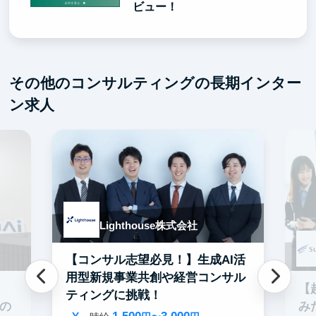
ビュー！
その他のコンサルティングの長期インター
ン求人
Lighthouse株式会社
【コンサル志望必見！】生成AI活
用型新規事業共創や経営コンサル
【
ティングに挑戦！
み
での