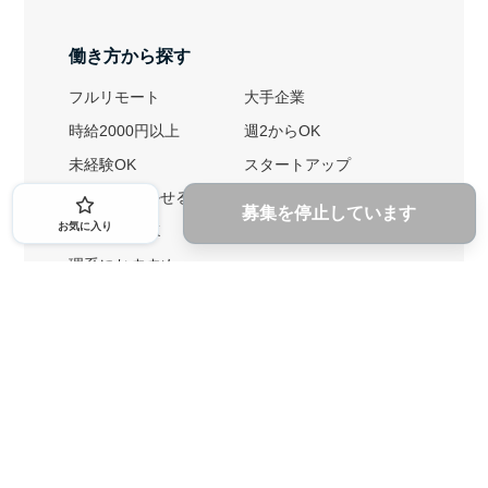
働き方から探す
フルリモート
大手企業
時給2000円以上
週2からOK
未経験OK
スタートアップ
英語力を活かせる
土日勤務可
募集を停止しています
お気に入り
1ヶ月からOK
文系におすすめ
理系におすすめ
内定者の特徴から探す
外銀に内定者を輩出
戦略コンサルに内定者を輩出
総合商社に内定者を輩出
GAFAに内定者を輩出