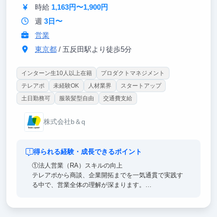
時給
1,163円〜1,900円
週
3日〜
営業
東京都
/ 五反田駅より徒歩5分
インターン生10人以上在籍
プロダクトマネジメント
テレアポ
未経験OK
人材業界
スタートアップ
土日勤務可
服装髪型自由
交通費支給
株式会社b＆q
得られる経験・成長できるポイント
①法人営業（RA）スキルの向上
テレアポから商談、企業開拓までを一気通貫で実践す
る中で、営業全体の理解が深まります。
②キャリアアドバイザー（CA）としてのコンサルテ
ィング能力