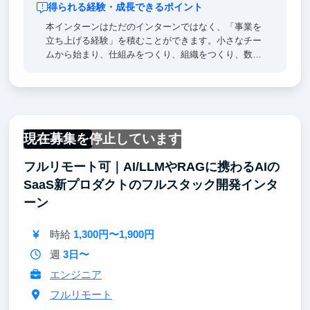
得られる経験・成長できるポイント
本インターンはただのインターンではなく、「事業を
立ち上げる経験」を積むことができます。小さなチー
ムから始まり、仕組みをつくり、組織をつくり、数万
人規模の業界を動かす、そんなダイナミックな挑戦
に、学生のうちから関われる環境です。
理系の方歓迎ではありますが、技術に関する知識がな
くても、キャッチアップする意欲があれば文系の方の
応募もお待ちしております。
現在募集を停止しています
実際に、未経験からスタートし、事業の中心で活躍す
フルリモート
るメンバーもいます。 もし、「社会にインパクトを
フルリモート可｜AI/LLMやRAGに携わるAIの
与える仕事がしたい」「学生のうちに事業を立ち上げ
る経験をしたい」そんな思いがある方と一度お話しし
SaaS新プロダクトのフルスタック開発インタ
たいです！
ーン
時給
1,300円〜1,900円
週
3日〜
エンジニア
フルリモート