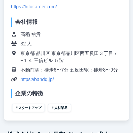
https://hitocareer.com/
会社情報
高稲 祐貴
32 人
東京都 品川区 東京都品川区西五反田３丁目７
−１４ 三信ビル ５階
不動前駅：徒歩6〜7分 五反田駅：徒歩8〜9分
https://bandq.jp/
企業の特徴
スタートアップ
人材業界