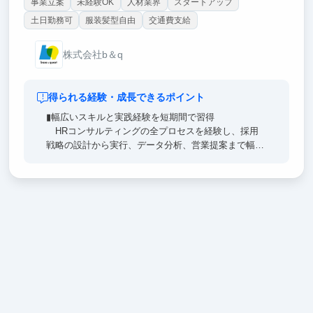
事業立案
未経験OK
人材業界
スタートアップ
土日勤務可
服装髪型自由
交通費支給
株式会社b＆q
得られる経験・成長できるポイント
▮幅広いスキルと実践経験を短期間で習得
HRコンサルティングの全プロセスを経験し、採用
戦略の設計から実行、データ分析、営業提案まで幅広
いスキルを身につけることができます。
裁量の大きい環境で主要なプロジェクトを任されるた
め、通常のインターンと比べて4倍以上の速度で成長
することができます。
▮ 社会経験だけで終わらせないビジネス現場のマネジ
メント経験
学生からマネジメントポジションとして活躍してい
ただけるキャリアステップもご用意しております。
来年度には企業規模として50名前後を見据えており、
今ジョインしていただくとプライヤーとマネージャー
の両面でご活躍いただけます。