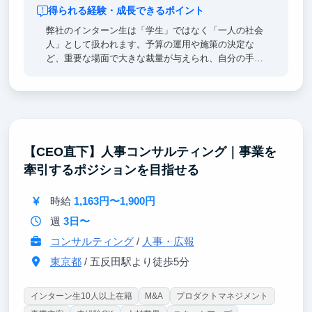
得られる経験・成長できるポイント
弊社のインターン生は「学生」ではなく「一人の社会
人」として扱われます。予算の運用や施策の決定な
ど、重要な場面で大きな裁量が与えられ、自分の手で
ビジネスに影響を与える経験ができるので、成長スピ
ードも速いです。仲間との切磋琢磨を通して大きな成
長を求めている方にぴったりの環境です。
また、実際のマーケティング業務を通じて、Webサイ
トの構造やSEO対策について実践的に学べます。デー
タ分析をもとにした効果的なコンテンツ制作を経験す
【CEO直下】人事コンサルティング｜事業を
ることで、テクノロジーの最新知識も自然と身につき
牽引するポジションを目指せる
ます。学んだことがすぐに実践に活かされる環境なの
で、スキルとしてしっかり習得できます！
時給
1,163円〜1,900円
週
3日〜
コンサルティング
/
人事・広報
東京都
/ 五反田駅より徒歩5分
インターン生10人以上在籍
M&A
プロダクトマネジメント