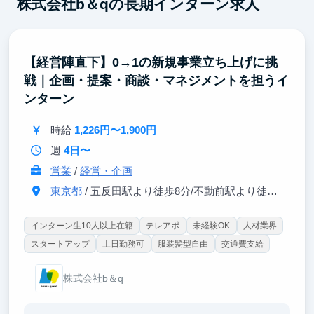
株式会社b＆qの長期インターン求人
【経営陣直下】0→1の新規事業立ち上げに挑
戦｜企画・提案・商談・マネジメントを担うイ
ンターン
時給
1,226円〜1,900円
週
4日〜
営業
/
経営・企画
東京都
/ 五反田駅より徒歩8分/不動前駅より徒歩5分
インターン生10人以上在籍
テレアポ
未経験OK
人材業界
スタートアップ
土日勤務可
服装髪型自由
交通費支給
株式会社b＆q