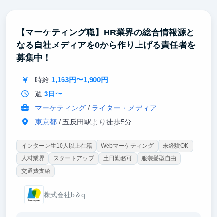
求職者との信頼関係構築や、本質ニーズの掘り起こ
し、面接対策などを通じて、相談スキルやプレゼン能
力が高まります。
【マーケティング職】HR業界の総合情報源と
未経験者向けの求人提案からハイクラス求人への対応
なる自社メディアを0から作り上げる責任者を
まで、幅広い経験が積めます。
募集中！
③プロジェクト管理・マネジメントスキル
マネジメントフェーズでは、1～2名のメンバーを教育
時給
1,163円〜1,900円
しながら売上をキープすることが求められるため、リ
ーダーシップやチームビルディングスキルが身につき
週
3日〜
ます。
マーケティング
/
ライター・メディア
東京都
/ 五反田駅より徒歩5分
インターン生10人以上在籍
Webマーケティング
未経験OK
人材業界
スタートアップ
土日勤務可
服装髪型自由
交通費支給
株式会社b＆q