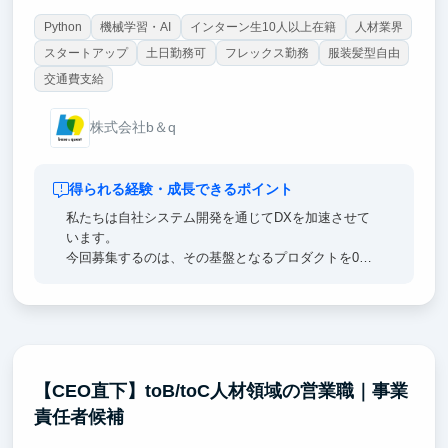
Python
機械学習・AI
インターン生10人以上在籍
人材業界
スタートアップ
土日勤務可
フレックス勤務
服装髪型自由
交通費支給
株式会社b＆q
得られる経験・成長できるポイント
私たちは自社システム開発を通じてDXを加速させて
います。
今回募集するのは、その基盤となるプロダクトを0→1
で設計・実装できるポジション。
将来的にはSaaSとして外部提供し、数年後には業界
に大きなインパクトを与える可能性を秘めています。
AI/LLMやクラウドを活用したアーキテクチャ設計から
実装まで関われる機会は学生インターンとしては極め
て稀少。
【CEO直下】toB/toC人材領域の営業職｜事業
未来のSaaSを形にする挑戦をぜひ一緒に進めていき
責任者候補
ませんか？