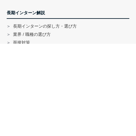
長期インターン解説
長期インターンの探し方・選び方
業界 / 職種の選び方
面接対策
ハイクラス就活のノウハウ
戦略コンサル「MBB」内定者インタビュー
外銀内定者インタビュー
「三菱商事」「三井物産」内定者インタビュー
就活に関する記事一覧
法人の方へ
サービスの特徴はこちら