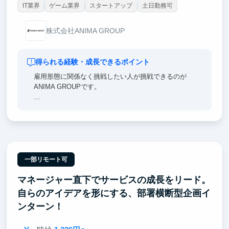
IT業界
ゲーム業界
スタートアップ
土日勤務可
株式会社ANIMA GROUP
得られる経験・成長できるポイント
雇用形態に関係なく挑戦したい人が挑戦できるのが
ANIMA GROUPです。
・新しいシステムの要件を満たすためにはどのような
手段を用いるか？
・採用内定率を向上させるためにはどんなターゲット
に何を訴求するべきか？
など、実行に必要な様々な要素を自ら考え、調査し、
必要な成果をインターンに出していただいています。
一部リモート可
マネージャー直下でサービスの成長をリード。
そのような背景からANIMA GROUPに関わったインタ
ーンは、
自らのアイデアを形にする、部署横断型企画イ
以下のような成長実績を持って社会で活躍いただいて
ンターン！
います。
・大手企業への内定（Google、カバー、リクルート、