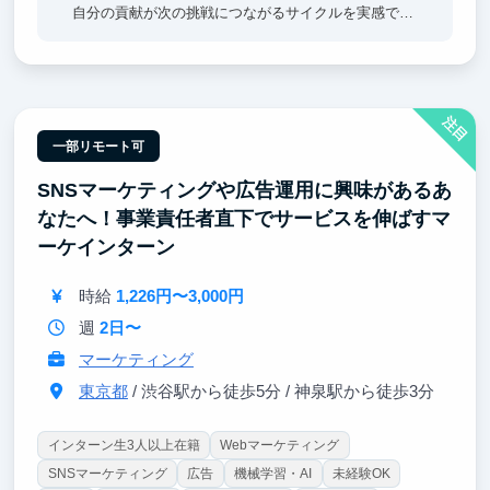
自分の貢献が次の挑戦につながるサイクルを実感でき
ます。提案を理由なく否定しない文化・失敗を許容す
る風土が、この成長サイクルを後押しします！
注目
②早期活躍するための研修「BOOT CAMP」
ビジネス基礎を集中的に学び、実践課題を通じてアウ
一部リモート可
トプットまで一貫して取り組むことで、早期活躍を目
SNSマーケティングや広告運用に興味があるあ
指します。
なたへ！事業責任者直下でサービスを伸ばすマ
③ 多様なバックグラウンドを持つメンバーと働ける
ーケインターン
環境
起業経験者やMBA取得者、メルカリ・リクルート出身
時給
1,226円〜3,000円
者など、幅広い経験を持つメンバーと共に働くこと
で、実践的な知見や多様な視点に触れることができま
週
2日〜
す。
マーケティング
東京都
/ 渋谷駅から徒歩5分 / 神泉駅から徒歩3分
インターン生3人以上在籍
Webマーケティング
SNSマーケティング
広告
機械学習・AI
未経験OK