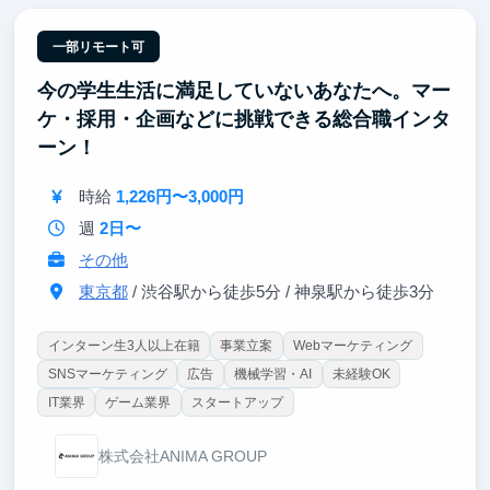
②早期活躍するための研修「BOOT CAMP」
ビジネス基礎を集中的に学び、実践課題を通じてアウ
トプットまで一貫して取り組むことで、早期活躍を目
一部リモート可
指します。
今の学生生活に満足していないあなたへ。マー
③ 多様なバックグラウンドを持つメンバーと働ける
ケ・採用・企画などに挑戦できる総合職インタ
環境
ーン！
起業経験者やMBA取得者、メルカリ・リクルート出身
者など、幅広い経験を持つメンバーと共に働くこと
時給
1,226円〜3,000円
で、実践的な知見や多様な視点に触れることができま
す。
週
2日〜
その他
東京都
/ 渋谷駅から徒歩5分 / 神泉駅から徒歩3分
インターン生3人以上在籍
事業立案
Webマーケティング
SNSマーケティング
広告
機械学習・AI
未経験OK
IT業界
ゲーム業界
スタートアップ
株式会社ANIMA GROUP