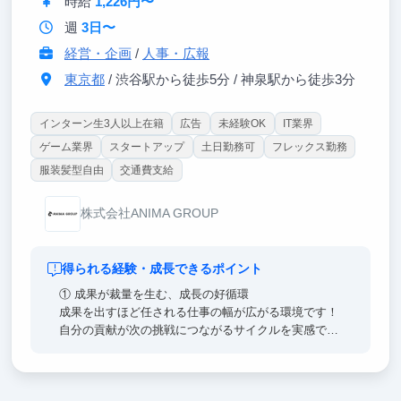
時給
1,226円〜
博報堂など）
・プロジェクトリーダーへの抜擢
週
3日〜
・学生起業
経営・企画
/
人事・広報
東京都
/ 渋谷駅から徒歩5分 / 神泉駅から徒歩3分
インターン生3人以上在籍
広告
未経験OK
IT業界
ゲーム業界
スタートアップ
土日勤務可
フレックス勤務
服装髪型自由
交通費支給
株式会社ANIMA GROUP
得られる経験・成長できるポイント
① 成果が裁量を生む、成長の好循環
成果を出すほど任される仕事の幅が広がる環境です！
自分の貢献が次の挑戦につながるサイクルを実感でき
ます。提案を理由なく否定しない文化・失敗を許容す
る風土が、この成長サイクルを後押しします！