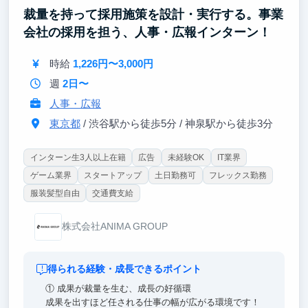
裁量を持って採用施策を設計・実行する。事業
会社の採用を担う、人事・広報インターン！
時給
1,226円〜3,000円
週
2日〜
人事・広報
東京都
/ 渋谷駅から徒歩5分 / 神泉駅から徒歩3分
インターン生3人以上在籍
広告
未経験OK
IT業界
ゲーム業界
スタートアップ
土日勤務可
フレックス勤務
服装髪型自由
交通費支給
株式会社ANIMA GROUP
得られる経験・成長できるポイント
① 成果が裁量を生む、成長の好循環
成果を出すほど任される仕事の幅が広がる環境です！