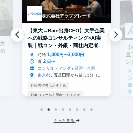
株式会社アップグレード
【東大→Bain出身CEO】大手企業
への戦略コンサルティング×AI実
0大
装｜戦コン・外銀・商社内定者多
【
進め
数
1,300
3,000
直
時給
円〜
円
2
週
日〜
ン
コンサルティング
/
経営・企画
東京都
/ 五反田駅から徒歩3分（大崎駅から徒歩8分）
外銀志望者におすすめ
戦略コンサル志望者におすすめ
戦
インターン生10人以上在籍
イ
プロダクトマネジメント
事業立案
もっと見る
英
機械学習・AI
データサイエンス
V