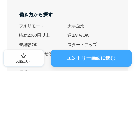
働き方から探す
フルリモート
大手企業
時給2000円以上
週2からOK
未経験OK
スタートアップ
英語力を活かせる
土日勤務可
エントリー画面に進む
お気に入り
1ヶ月からOK
文系におすすめ
理系におすすめ
内定者の特徴から探す
外銀に内定者を輩出
戦略コンサルに内定者を輩出
総合商社に内定者を輩出
GAFAに内定者を輩出