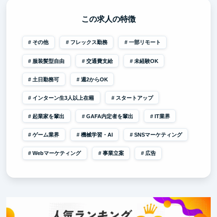
この求人の特徴
その他
フレックス勤務
一部リモート
服装髪型自由
交通費支給
未経験OK
土日勤務可
週2からOK
インターン生3人以上在籍
スタートアップ
起業家を輩出
GAFA内定者を輩出
IT業界
ゲーム業界
機械学習・AI
SNSマーケティング
Webマーケティング
事業立案
広告