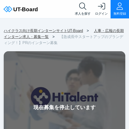
求人を探す
ログイン
無料登録
ハイクラス向け長期インターンサイトUT-Board
人事・広報の長期
インターン求人・募集一覧
【急成長中スタートアップのブランデ
ィング！】PRのインターン募集
現在募集を停止しています