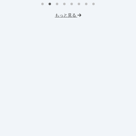
イ
プロダクトマネジメント
事業立案
もっと見る
英
機械学習・AI
データサイエンス
V
未経験OK
IT業界
人材業界
土
スタートアップ
土日勤務可
服
フレックス勤務
東大卒社長
服装髪型自由
交通費支給