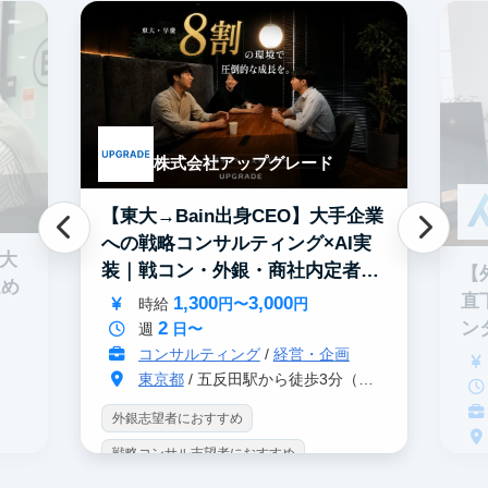
株式会社アップグレード
【東大→Bain出身CEO】大手企業
への戦略コンサルティング×AI実
0大
装｜戦コン・外銀・商社内定者多
【
進め
数
直
1,300
3,000
時給
円〜
円
2
ン
週
日〜
コンサルティング
/
経営・企画
東京都
/ 五反田駅から徒歩3分（大崎駅から徒歩8分）
外銀志望者におすすめ
戦略コンサル志望者におすすめ
戦
インターン生10人以上在籍