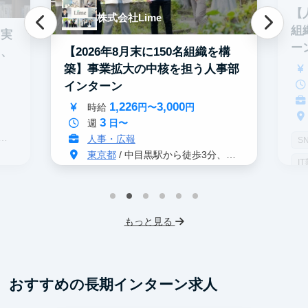
【
株式会社Lime
組
・実
ー
【2026年8月末に150名組織を構
う、
築】事業拡大の中核を担う人事部
インターン
1,226
3,000
時給
円〜
円
3
週
日〜
人事・広報
S
東京都
/ 中目黒駅から徒歩3分、恵比寿駅から徒歩10分
I
インターン生10人以上在籍
服
プロダクトマネジメント
事業立案
もっと見る
テレアポ
未経験OK
不動産業界
スタートアップ
土日勤務可
フレックス勤務
服装髪型自由
おすすめの長期インターン求人
交通費支給