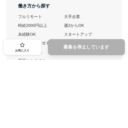
働き方から探す
フルリモート
大手企業
時給2000円以上
週2からOK
未経験OK
スタートアップ
英語力を活かせる
土日勤務可
募集を停止しています
お気に入り
1ヶ月からOK
文系におすすめ
理系におすすめ
内定者の特徴から探す
外銀に内定者を輩出
戦略コンサルに内定者を輩出
総合商社に内定者を輩出
GAFAに内定者を輩出
起業家を輩出