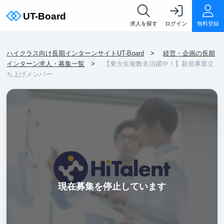
求人を探す
ログイン
無料登録
ハイクラス向け長期インターンサイトUT-Board
経営・企画の長期
インターン求人・募集一覧
【東大生複数名活躍中！】新規事業立
ち上げメンバー
現在募集を停止しています