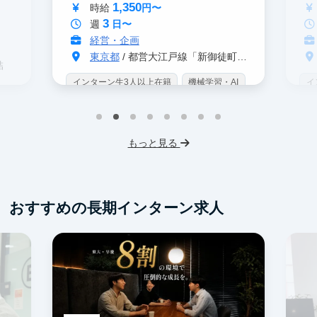
ン
1,350
時給
円〜
3
週
日〜
経営・企画
東京都
/ 都営大江戸線「新御徒町駅」 A4出口 徒歩3分
結
インターン生3人以上在籍
機械学習・AI
イ
データサイエンス
未経験OK
IT業界
W
スタートアップ
交通費支給
未
プ
もっと見る
服
おすすめの長期インターン求人