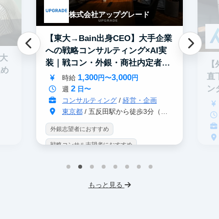
株式会社アップグレード
【東大→Bain出身CEO】大手企業
への戦略コンサルティング×AI実
0大
装｜戦コン・外銀・商社内定者多
【
進め
数
直
1,300
3,000
時給
円〜
円
2
ン
週
日〜
コンサルティング
/
経営・企画
東京都
/ 五反田駅から徒歩3分（大崎駅から徒歩8分）
外銀志望者におすすめ
戦略コンサル志望者におすすめ
戦
インターン生10人以上在籍
イ
プロダクトマネジメント
事業立案
もっと見る
英
機械学習・AI
データサイエンス
V
未経験OK
IT業界
人材業界
土