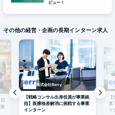
ビュー！
その他の経営・企画の長期インターン求人
株式会社Berry
【戦略コンサル出身役員が事業統
【
と日
括】医療格差解消に挑戦する事業
直
新規
インターン
イ