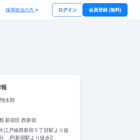
採用担当の方
ログイン
会員登録 (無料)
情報
 翔太郎
人
都 新宿区 西新宿
大江戸線西新宿５丁目駅より徒
分、JR新宿駅より徒歩2