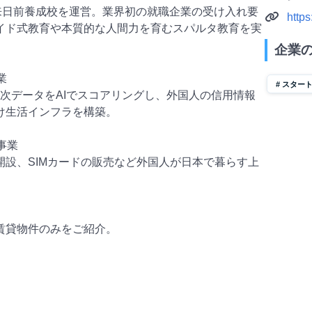
来日前養成校を運営。業界初の就職企業の受け入れ要
https:
イド式教育や本質的な人間力を育むスパルタ教育を実
企業
業
スター
次データをAIでスコアリングし、外国人の信用情報
け生活インフラを構築。
事業
開設、SIMカードの販売など外国人が日本で暮らす上
賃貸物件のみをご紹介。