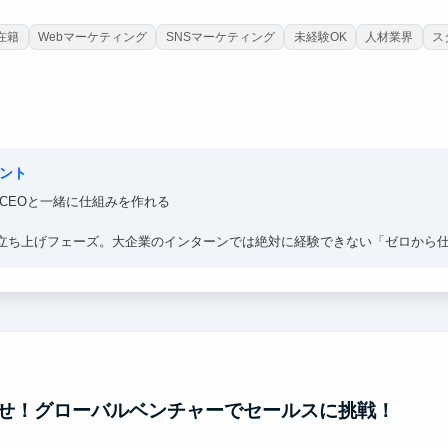
在籍
Webマーケティング
SNSマーケティング
未経験OK
人材業界
ス
ント
、CEOと一緒に仕組みを作れる
立ち上げフェーズ。大企業のインターンでは絶対に経験できない「ゼロから
ジャーに登用された実績もあり、成果を出せば任される範囲は青天井。
せ！グローバルベンチャーでセールスに挑戦！