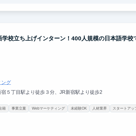
ードのビジネスマナーや文化を指導し、時には学生のために厳しく指摘し、
張るインドネシアの若者を応援しませんか？
語学校立ち上げインターン！400人規模の日本語学校
ィング
新宿５丁目駅より徒歩３分、JR新宿駅より徒歩2
在籍
事業立案
Webマーケティング
未経験OK
人材業界
スタートアッ