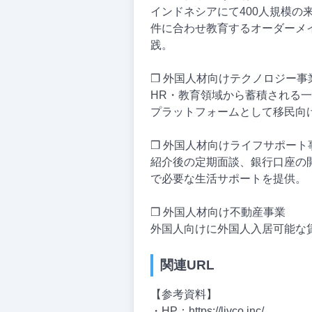
インドネシアにて400人規模の
件に合わせ教育するオーダーメ
践。
❒ 外国人材向けテクノロジー事
HR・教育領域から蓄積される一
プラットフォームとして移民向
❒ 外国人材向けライフサポート
紹介後の定期面談、銀行口座の
で必要な生活サポートを提供。
❒ 外国人材向け不動産事業
外国人向けに外国人入居可能な
関連URL
【参考資料】
・HP：https://livco.inc/