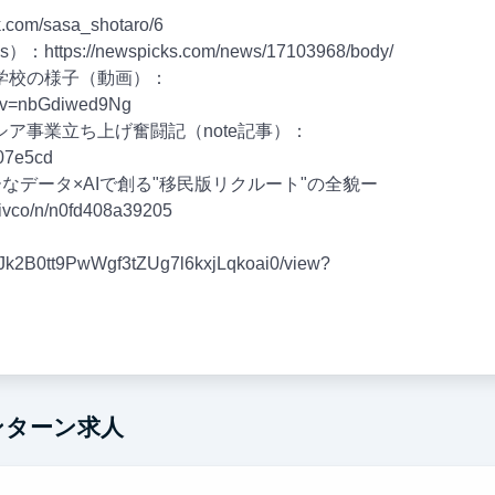
com/sasa_shotaro/6
ps://newspicks.com/news/17103968/body/
学校の様子（動画）：
h?v=nbGdiwed9Ng
ア事業立ち上げ奮闘記（note記事）：
007e5cd
ーなデータ×AIで創る"移民版リクルート"の全貌ー
vco/n/n0fd408a39205
/1TJk2B0tt9PwWgf3tZUg7l6kxjLqkoai0/view?
ンターン求人