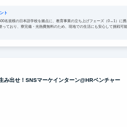
ント
400名規模の日本語学校を拠点に、教育事業の立ち上げフェーズ（0→1）に
整っており、寮完備・光熱費無料のため、現地での生活にも安心して挑戦可
教授が在籍する大学の学生からの応募も多く、国際領域や教育に関心を持つ
材育成モデル」の最前線で、リアルな社会課題と向き合いながら経験を積め
生み出せ！SNSマーケインターン@HRベンチャー