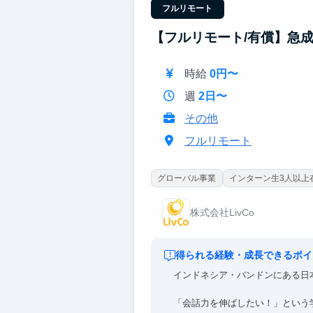
フルリモート
【フルリモート/有償】急
時給
0円〜
週
2日〜
その他
フルリモート
グローバル事業
インターン生3人以上
株式会社LivCo
得られる経験・成長できるポイ
インドネシア・バンドンにある日
「会話力を伸ばしたい！」という