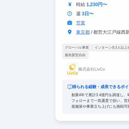
時給
1,230円〜
週
3日〜
営業
東京都
/ 都営大江戸線西
グローバル事業
インターン生3人以上
服装髪型自由
株式会社LivCo
得られる経験・成長できるポイ
創業4年で累計3.4億円を調達し
フォローまで一気通貫で担い、営
規施策や事業立ち上げにも挑戦可