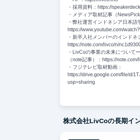
・採用資料：https://speakerdeck.
・メディア取材記事（NewsPicks）：htt
・弊社運営インドネシア日本語
https://www.youtube.com/watc
・新卒入社メンバーのインドネシ
https://note.com/livco/n/nc1d93
・LivCoの事業の未来について
（note記事）：https://note.com/li
・フジテレビ取材動画：
https://drive.google.com/file/d
usp=sharing
株式会社LivCoの長期イ