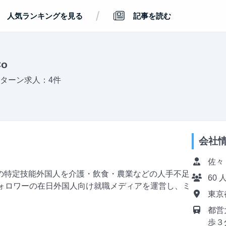
/
人気ランキングを見る
記事を読む
o
ターン求人：4件
会社
佐々
の特定技能外国人を介護・飲食・農業などの人手不足
60 
フォロワーの在日外国人向け就職メディアを運営し、ミ
東京
都営
歩３