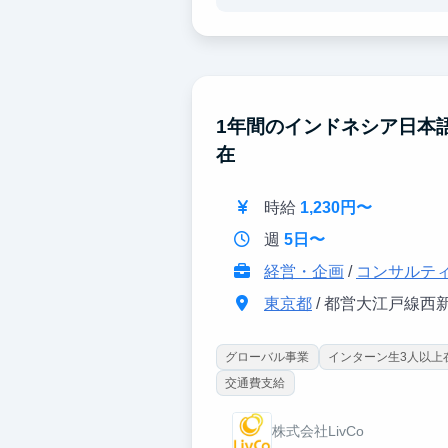
学生と交流する中で日本スタンダ
いきます。
日本語を通じて、夢に向かって頑
1年間のインドネシア日本
在
時給
1,230円〜
週
5日〜
経営・企画
/
コンサルテ
東京都
/ 都営大江戸線西
グローバル事業
インターン生3人以上
交通費支給
株式会社LivCo