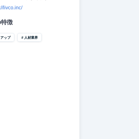
//livco.inc/
の特徴
トアップ
人材業界