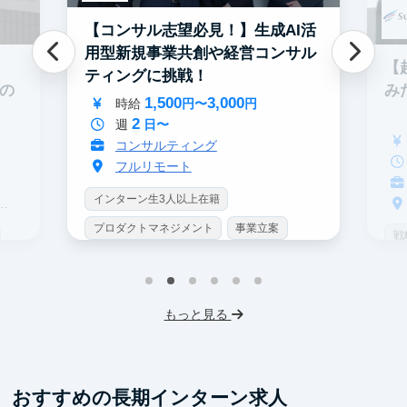
【コンサル志望必見！】生成AI活
用型新規事業共創や経営コンサル
【
ティングに挑戦！
み
での
1,500
3,000
時給
円〜
円
2
週
日〜
コンサルティング
フルリモート
インターン生3人以上在籍
プロダクトマネジメント
事業立案
戦
機械学習・AI
データサイエンス
イ
未経験OK
シンクタンク
IT業界
プ
もっと見る
スタートアップ
土日勤務可
未
フレックス勤務
服装髪型自由
ス
交通費支給
フ
おすすめの長期インターン求人