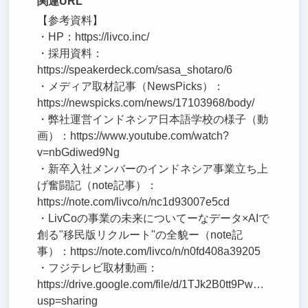
関連URL
【参考資料】
・HP：https://livco.inc/
・採用資料：
https://speakerdeck.com/sasa_shotaro/6
・メディア取材記事（NewsPicks）：
https://newspicks.com/news/17103968/body/
・弊社運営インドネシア日本語学校の様子（動
画）：https://www.youtube.com/watch?
v=nbGdiwed9Ng
・新卒入社メンバーのインドネシア事業立ち上
げ奮闘記（note記事）：
https://note.com/livco/n/nc1d93007e5cd
・LivCoの事業の未来についてーなデータ×AIで
創る"移民版リクルート"の全貌ー（note記
事）：https://note.com/livco/n/n0fd408a39205
・フジテレビ取材動画：
https://drive.google.com/file/d/1TJk2B0tt9PwWgf3tZUg
usp=sharing