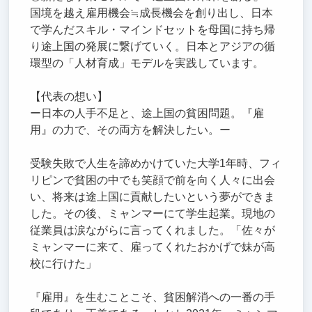
国境を越え雇用機会≒成長機会を創り出し、日本
で学んだスキル・マインドセットを母国に持ち帰
り途上国の発展に繋げていく。日本とアジアの循
環型の「人材育成」モデルを実践しています。
【代表の想い】
ー日本の人手不足と、途上国の貧困問題。『雇
用』の力で、その両方を解決したい。ー
受験失敗で人生を諦めかけていた大学1年時、フィ
リピンで貧困の中でも笑顔で前を向く人々に出会
い、将来は途上国に貢献したいという夢ができま
した。その後、ミャンマーにて学生起業。現地の
従業員は涙ながらに言ってくれました。「佐々が
ミャンマーに来て、雇ってくれたおかげで妹が高
校に行けた」
『雇用』を生むことこそ、貧困解消への一番の手