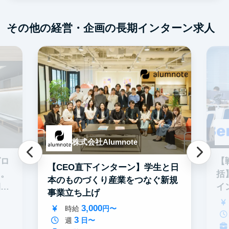
その他の経営・企画の長期インターン求人
株式会社Alumnote
グロ
【
【CEO直下インターン】学生と日
る。
括
本のものづくり産業をつなぐ新規
期イ
イ
事業立ち上げ
3,000
時給
円〜
3
週
日〜