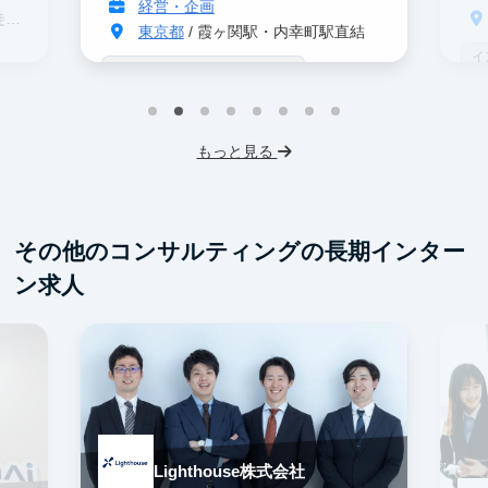
経営・企画
分
東京都
/ 霞ヶ関駅・内幸町駅直結
イ
戦略コンサル志望者におすすめ
デ
インターン生10人以上在籍
事業立案
ス
機械学習・AI
IT業界
スタートアップ
もっと見る
フレックス勤務
東大卒社長
服装髪型自由
交通費支給
その他のコンサルティングの長期インター
ン求人
Lighthouse株式会社