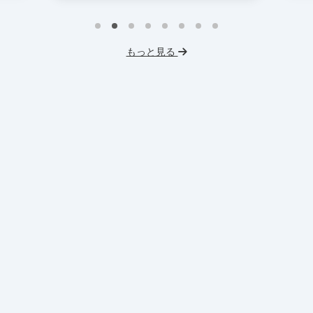
インターン生10人以上在籍
IT業界
W
スタートアップ
服装髪型自由
I
もっと見る
交通費支給
フ
交