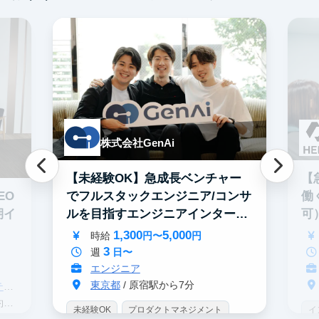
交
株式会社GenAi
【未経験OK】急成長ベンチャー
【
でフルスタックエンジニア/コンサ
EO
働
ルを目指すエンジニアインター
期イ
可
ン！
1,300
5,000
時給
円〜
円
3
週
日〜
エンジニア
東京都
/ 原宿駅から7分
グ
分
未経験OK
プロダクトマネジメント
イ