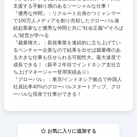
支援する手触り感のあるソーシャルな仕事！
『優秀な仲間』：リクルート出身かつミャンマー
で100万人メディアを創り売却したグローバル連
続起業家など優秀な仲間と共に“社会正義“×”そろば
ん“経営が学べる
『裁量権大』：新規事業を連続的に立ち上げてい
るベンチャー企業なので結果を出せば裁量権のあ
る大きな仕事も任せられる可能性大。最大速度で
成長できる！（新卒２年目でインドネシア支社立
ち上げマネージャー登用実績あり）
『グローバル』：東京/インドネシア拠点で外国人
社員比率40%のグローバルスタートアップ。グロ
ーバルな視座で仕事ができる！
お気に入りに追加する