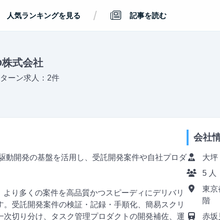
/
人気ランキングを見る
記事を読む
RO株式会社
ターン求人：2件
会社
、AI駆動開発の基盤を活用し、受託開発案件や自社プロダ
大坪
5 人
東京
し、より多くの案件を高品質かつスピーディにデリバリ
階
す。受託開発案件の検証・記録・手順化、簡易スクリ
一次切り分け、タスク管理プロダクトの開発補佐、運
赤坂