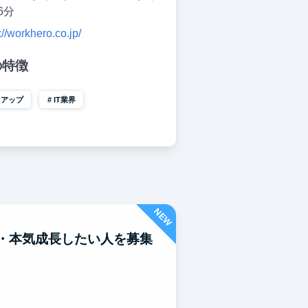
6分
://workhero.co.jp/
の特徴
トアップ
IT業界
NEW
視・本気成長したい人を募集