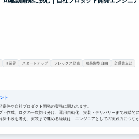
ト】AI駆動開発に挑む｜自社プロダクト開発エンジニ
IT業界
スタートアップ
フレックス勤務
服装髪型自由
交通費支給
ント
開発案件や自社プロダクト開発の実務に関われます。
プト作成、ログの一次切り分け、運用自動化、実装・デリバリーまで段階的
解決手段を考え、実装まで進める経験は、エンジニアとしての実践力につな