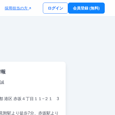
採用担当の方
ログイン
会員登録 (無料)
情報
 誠
都 港区 赤坂４丁目１１−２１ 3
見附駅より徒歩7分、赤坂駅より