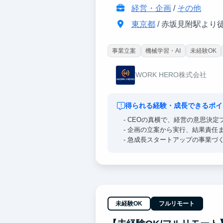
経営・企画
/
その他
東京都
/ 赤坂見附駅より
事業立案
機械学習・AI
未経験OK
WORK HERO株式会社
得られる経験・成長できるポイ
- CEOの真横で、経営の意思決
- 企画の立案から実行、結果責任
- 急成長スタートアップの事業づ
- 起業や経営を志す人にとって、
未経験OK
フルリモート