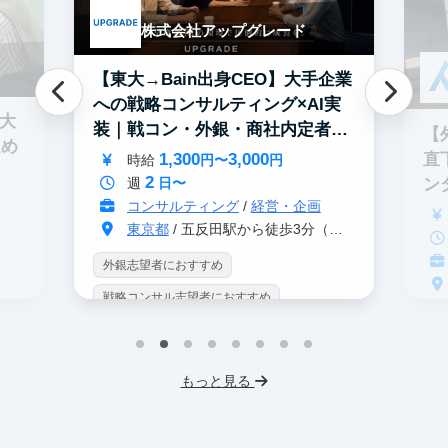
株式会社アップグレード
【東大→Bain出身CEO】大手企業
への戦略コンサルティング×AI実
0大
装｜戦コン・外銀・商社内定者多
【
進め
数
1,300
3,000
直
時給
円〜
円
2
ン
週
日〜
コンサルティング
/
経営・企画
東京都
/ 五反田駅から徒歩3分（大崎駅から徒歩8分）
外銀志望者におすすめ
戦略コンサル志望者におすすめ
戦
インターン生10人以上在籍
イ
プロダクトマネジメント
事業立案
もっと見る
英
機械学習・AI
データサイエンス
V
未経験OK
IT業界
人材業界
土