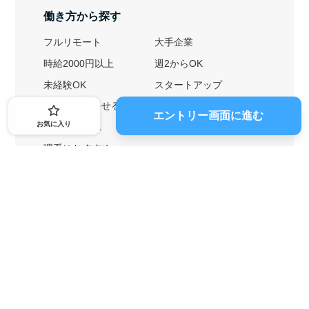
働き方から探す
フルリモート
大手企業
時給2000円以上
週2からOK
未経験OK
スタートアップ
英語力を活かせる
土日勤務可
エントリー画面に進む
お気に入り
1ヶ月からOK
文系におすすめ
理系におすすめ
内定者の特徴から探す
外銀に内定者を輩出
戦略コンサルに内定者を輩出
総合商社に内定者を輩出
GAFAに内定者を輩出
起業家を輩出