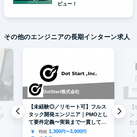
ビュー！
その他のエンジニアの長期インターン求人
DotStart株式会社
【未経験◎／リモート可】フルス
【
・
タック開発エンジニア｜PMOとし
ン
ジ
て要件定義〜実装まで一貫して担
た
当
募
1,300
3,000
時給
円〜
円