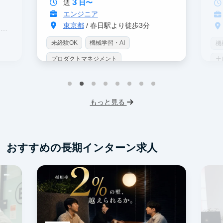
3
週
日〜
エンジニア
東京都
/ 春日駅より徒歩3分
駅
未経験OK
機械学習・AI
機
プロダクトマネジメント
土
インターン生10人以上在籍
土日勤務可
服
フレックス勤務
服装髪型自由
もっと見る
おすすめの長期インターン求人