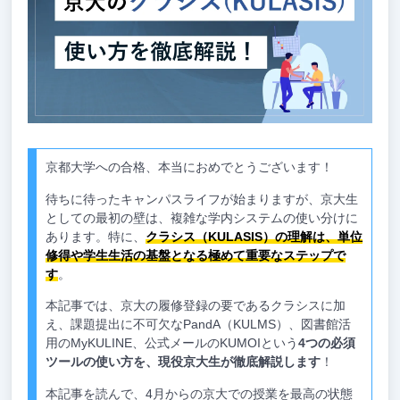
京都大学への合格、本当におめでとうございます！
待ちに待ったキャンパスライフが始まりますが、京大生
としての最初の壁は、複雑な学内システムの使い分けに
あります。特に、
クラシス（KULASIS）の理解は、単位
修得や学生生活の基盤となる極めて重要なステップで
す
。
本記事では、京大の履修登録の要であるクラシスに加
え、課題提出に不可欠なPandA（KULMS）、図書館活
用のMyKULINE、公式メールのKUMOIという
4つの必須
ツールの使い方を、現役京大生が徹底解説します
！
本記事を読んで、4月からの京大での授業を最高の状態