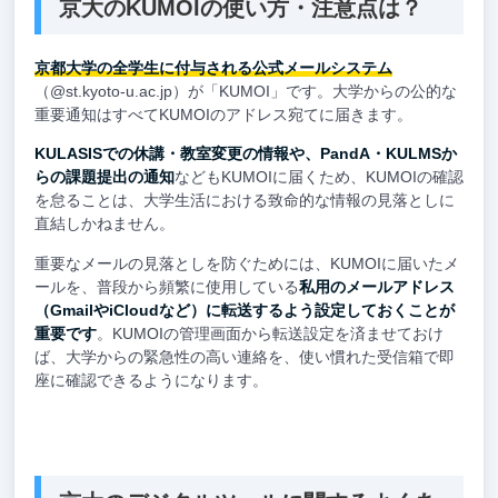
京大のKUMOIの使い方・注意点は？
京都大学の全学生に付与される公式メールシステム
（@st.kyoto-u.ac.jp）が「KUMOI」です。大学からの公的な
重要通知はすべてKUMOIのアドレス宛てに届きます。
KULASISでの休講・教室変更の情報や、PandA・KULMSか
らの課題提出の通知
などもKUMOIに届くため、KUMOIの確認
を怠ることは、大学生活における致命的な情報の見落としに
直結しかねません。
重要なメールの見落としを防ぐためには、KUMOIに届いたメ
ールを、普段から頻繁に使用している
私用のメールアドレス
（GmailやiCloudなど）に転送するよう設定しておくことが
重要です
。KUMOIの管理画面から転送設定を済ませておけ
ば、大学からの緊急性の高い連絡を、使い慣れた受信箱で即
座に確認できるようになります。