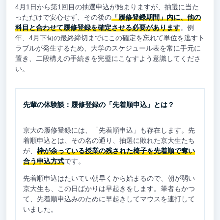
4月1日から第1回目の抽選申込が始まりますが、抽選に当た
っただけで安心せず、その後の
「履修登録期間」内に、他の
科目と合わせて履修登録を確定させる必要があります
。例
年、4月下旬の最終締切までにこの確定を忘れて単位を逃すト
ラブルが発生するため、大学のスケジュール表を常に手元に
置き、二段構えの手続きを完璧にこなすよう意識してくださ
い。
先輩の体験談：履修登録の「先着順申込」とは？
京大の履修登録には、「先着順申込」も存在します。先
着順申込とは、その名の通り、抽選に敗れた京大生たち
が、
枠が余っている授業の残された椅子を先着順で奪い
合う申込方式
です。
先着順申込はたいてい朝早くから始まるので、朝が弱い
京大生も、この日ばかりは早起きをします。筆者もかつ
て、先着順申込みのために早起きしてマウスを連打して
いました。