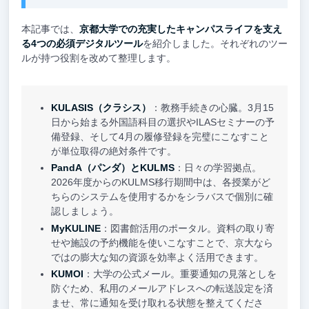
本記事では、
京都大学での充実したキャンパスライフを支え
る4つの必須デジタルツール
を紹介しました。それぞれのツー
ルが持つ役割を改めて整理します。
KULASIS（クラシス）
：教務手続きの心臓。3月15
日から始まる外国語科目の選択やILASセミナーの予
備登録、そして4月の履修登録を完璧にこなすこと
が単位取得の絶対条件です。
PandA（パンダ）とKULMS
：日々の学習拠点。
2026年度からのKULMS移行期間中は、各授業がど
ちらのシステムを使用するかをシラバスで個別に確
認しましょう。
MyKULINE
：図書館活用のポータル。資料の取り寄
せや施設の予約機能を使いこなすことで、京大なら
ではの膨大な知の資源を効率よく活用できます。
KUMOI
：大学の公式メール。重要通知の見落としを
防ぐため、私用のメールアドレスへの転送設定を済
ませ、常に通知を受け取れる状態を整えてくださ