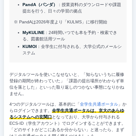
PandA（パンダ）
：授業資料のダウンロードや課題
提出を行う、日々の学習の拠点
※ PandAは2026年度より「KULMS」に移行開始
MyKULINE
：24時間いつでも本を予約・検索でき
る、図書館活用ツール
KUMOI
：全学生に付与される、大学公式のメールシ
ステム
デジタルツールを使いこなせないと、「知らないうちに履修
登録の期間が終わっていた」「課題の提出場所がわからず単
位を落とした」といった取り返しのつかない事態になりかね
ません。
4つのデジタルツールは、基本的に「
全学生共通ポータル
」か
らログインできます。
全学生共通ポータルは、京大のあらゆ
るシステムへの玄関口
となっており、大学から付与される
ECS-ID（学生アカウント）でログインすることができます。
「どのサイトがどこにあるか分からない」と迷ったら、まず