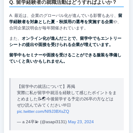
留学経験者の就職活動はどうすればよいか？
最近は、企業のグローバル化が進んでいる影響もあり、
留
学経験者を対象とした夏・秋採用の選考を実施する企業
や、
合同企業説明会が毎年開催されています。
また、
オンライン化が進んだことで、留学中でもエントリー
シートの提出や面接を受けられる企業が増えています。
留学中もセミナーや面接を受けることができる服装を準備し
ていくと良いかもしれません。
【留学中の就活について】再掲
実際に私が留学中就活を経験して感じたポイントをま
とめました📝🌏今後留学する予定の26卒の方などは
ぜひ読んでみてください🫶🏻
pic.twitter.com/NI9J3BXsZQ
— a 24卒💫 (@asapi3131)
May 23, 2024