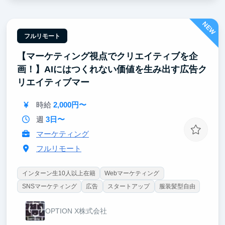
提で市場が求めるAI開発人材を目指せます。
NEW
② 事業が急拡大していく過程を、間近で見られる
立ち上げから間もないAI活用支援事業が、今まさに伸
フルリモート
びているフェーズです。案件が増え、組織と仕組みが
【マーケティング視点でクリエイティブを企
作られていく過程を、経営メンバーと同じ距離で見ら
れます。技術選定も価格設定も採用も、決まる瞬間に
画！】AIにはつくれない価値を生み出す広告ク
立ち会える。将来自分で事業を持ちたい人には、これ
リエイティブマー
以上ない教材です。
時給
2,000円〜
週
3日〜
マーケティング
フルリモート
インターン生10人以上在籍
Webマーケティング
SNSマーケティング
広告
スタートアップ
服装髪型自由
OPTION X株式会社