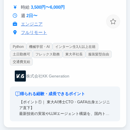
革する力」を体感頂くことが可能です。
時給
3,500円〜6,000円
週
2日〜
エンジニア
フルリモート
Python
機械学習・AI
インターン生3人以上在籍
土日勤務可
フレックス勤務
東大卒社長
服装髪型自由
交通費支給
株式会社KK Generation
得られる経験・成長できるポイント
【ポイント①｜ 東大AI博士CTO・GAFA出身エンジニ
ア直下】
最新技術の実装やLLMエージェント構築を、国内トッ
プクラスのエンジニア直下で経験。単なる知識に留ま
らない、本質的なAI開発能力が身につきます。