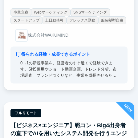
事業立案
Webマーケティング
SNSマーケティング
スタートアップ
土日勤務可
フレックス勤務
服装髪型自由
株式会社WAKUMIND
得られる経験・成長できるポイント
0→1の新規事業を、経営者のすぐ近くで経験できま
す。SNS運用やショート動画企画、トレンド分析、市
場調査、ブランドづくりなど、事業を成長させるため
に必要な実践的なマーケティングスキルを身につけら
れます。自分で調査・企画した内容が実際の施策とし
て採用され、成果まで見届けられる環境です。就職活
動や将来のキャリアでも強みとなる「考える力」と
NEW
「実行力」が身につきます。
フルリモート
【ビジネス×エンジニア】戦コン・Big4出身者
の直下でAIを用いたシステム開発を行うエンジ