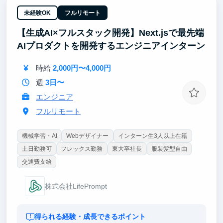
しARR・チャーン率・顧客の声をリアルタイムで把
握。
未経験OK
フルリモート
・完全フルリモート×完全フルフレックス — コアタイ
【生成AI×フルスタック開発】Next.jsで最先端
ムなし、出社義務なし。地方在住でも留学先からでも
参加可能。
AIプロダクトを開発するエンジニアインターン
・「量」が質に転化する環境設計
時給
2,000円〜4,000円
週
3日〜
エンジニア
フルリモート
機械学習・AI
Webデザイナー
インターン生3人以上在籍
土日勤務可
フレックス勤務
東大卒社長
服装髪型自由
交通費支給
株式会社LifePrompt
得られる経験・成長できるポイント