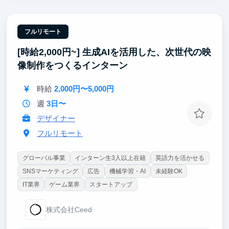
弊社が提供するストアレコードはようやく正式版をリ
リースし、これから本格的に市場にさせていくフェー
フルリモート
ズです。スクラッチで実装しながらプロダクト開発の
[時給2,000円~] 生成AIを活用した、次世代の映
流れを0から学べるため、エンジニアとして貴重な経
験を積むことができます。
像制作をつくるインターン
時給
2,000円〜5,000円
週
3日〜
デザイナー
フルリモート
グローバル事業
インターン生3人以上在籍
英語力を活かせる
SNSマーケティング
広告
機械学習・AI
未経験OK
IT業界
ゲーム業界
スタートアップ
株式会社Ceed