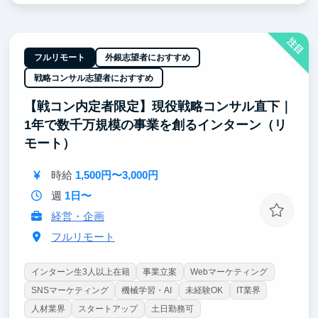
ング・AI領域で企業・就職したい人に向いています。
注目
フルリモート
外銀志望者におすすめ
戦略コンサル志望者におすすめ
【戦コン内定者限定】現役戦略コンサル直下｜
1年で数千万規模の事業を創るインターン（リ
モート）
時給
1,500円〜3,000円
週
1日〜
経営・企画
フルリモート
インターン生3人以上在籍
事業立案
Webマーケティング
SNSマーケティング
機械学習・AI
未経験OK
IT業界
人材業界
スタートアップ
土日勤務可