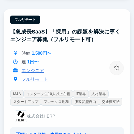
【ポイント②｜時給3,500〜6,000円】
学生扱いせず、一人のプロフェッショナルとして扱い
ます。マッキンゼー出身の代表や精鋭チームと共に、
フルリモート
最新技術がビジネス価値に変わる瞬間を体感できま
【急成長SaaS】「採用」の課題を解決に導く
す。
エンジニア募集（フルリモート可）
【ポイント③｜ 開発から社会実装まで一貫して担
当】
時給
1,500円〜
検証（PoC）から本番環境へのデプロイまで一気通
貫。最大手ゼネコン様等への導入プロジェクトを通
週
1日〜
じ、社会実装の最前線で実戦経験を積めます。
エンジニア
フルリモート
M&A
インターン生10人以上在籍
IT業界
人材業界
スタートアップ
フレックス勤務
服装髪型自由
交通費支給
株式会社HERP