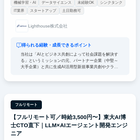
機械学習・AI
データサイエンス
未経験OK
シンクタンク
IT業界
スタートアップ
土日勤務可
Lighthouse株式会社
得られる経験・成長できるポイント
当社は「AIとビジネス共創によって社会課題を解決す
る」というミッションの元、パートナー企業（中堅～
大手企業）と共に生成AI活用型新規事業共創やクライ
アント企業の生成AI活用支援を推進している企業で
す。
各プロジェクトは0から1を生み出していく雲を掴むよ
うな抽象度の高い検討フェーズや、描いたビジョンを
実現させていくフェーズがあり、戦略/業務/ITコンサ
フルリモート
ルそれぞれの素養が必要になるため、当社にはそれぞ
【フルリモート可／時給3,500円〜】東大AI博
れに見識を持ったメンバーが集まっています。
士CTO直下｜LLM×AIエージェント開発エンジ
インターン生の方は、新規事業共創、コンサルティン
ニア
グ、ソリューション開発の現場で、「事業を創造/変