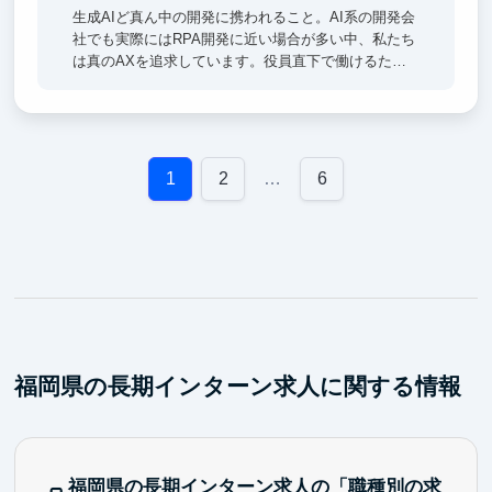
生成AIど真ん中の開発に携われること。AI系の開発会
社でも実際にはRPA開発に近い場合が多い中、私たち
は真のAXを追求しています。役員直下で働けるた
め、経営視点での意思決定プロセスや事業戦略を間近
で学びながら、実装力を磨けます。自社プロダクト
『AxMates』はこれからどの企業も当たり前に使うよ
うなサービスになります。その初期から立ち上げた経
験は、今後のキャリアに大きく活きるはずです。開発
1
2
…
6
にはCursor、Claude Code、Devinなど最新AIツールを
使い倒します。withAIでの開発生産性の高さを一緒に
探求しましょう。
福岡県の長期インターン求人に関する情報
福岡県の長期インターン求人の「職種別の求