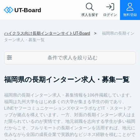
求人を探す
ログイン
無料登録
ハイクラス向け長期インターンサイトUT-Board
福岡県の長期イン
ターン求人・募集一覧
条件で求人を絞り込む
福岡県の長期インターン求人・募集一覧
福岡県の長期インターン求人・募集情報を106件掲載しています。
福岡は九州大学をはじめ多くの大学が集まる学生の街であり、
LINEヤフーコミュニケーションズやヌーラボなどIT・スタートア
ップが拠点を構えています。一方、対面の長期インターン求人はま
だ限られているのが実情です。地元就職を志向する学生が多い福岡
だからこそ、フルリモートの長期インターンを活用すれば、地元に
住みながら全国の成長企業で実践的なビジネス経験を積むことがで