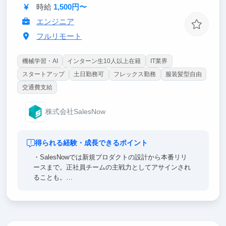
時給
1,500円〜
クライアントは日本を代表する大手企業が中心。起業
を目指す方は、Salesから全てのフェーズに関与可
エンジニア
能。
フルリモート
機械学習・AI
インターン生10人以上在籍
IT業界
スタートアップ
土日勤務可
フレックス勤務
服装髪型自由
交通費支給
株式会社SalesNow
得られる経験・成長できるポイント
・SalesNowでは新規プロダクトの設計から本番リリ
ースまで。正社員チームの主戦力としてアサインされ
ることも。
・AI駆動開発の最前線で「10年分のスキル」を先取り
できる — 全社員にClaude Code MAX配布、経営陣含
め全員バイブコーディング実践。
・経営視点が開発に直結する構造 — 経営会議に参加