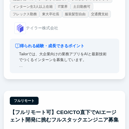
インターン生3人以上在籍
IT業界
土日勤務可
フレックス勤務
東大卒社長
服装髪型自由
交通費支給
テイラー株式会社
得られる経験・成長できるポイント
Tailorでは、大企業向けの業務アプリをAIと最新技術
でつくるインターンを募集しています。
【ポイント①｜一流のエンジニア直下で開発できる】
チームにはマッキンゼー出身の社長をはじめ、メルカ
リ・リクルート・楽天・NRIなど大手やメガベンチャ
ー出身のメンバーが多数在籍。
【ポイント②｜AI活用は前提、あなたの力で会社の成
フルリモート
長角度を高める】
【フルリモート可】CEO/CTO直下でAIエージ
AI Agentの実行基盤、Coding Agent前提の開発体制を
確立していただくことを期待します。
ェント開発に挑むフルスタックエンジニア募集
【ポイント③｜超大手企業とのプロダクト開発】