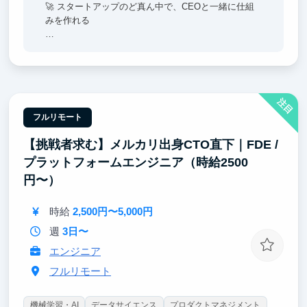
🚀 スタートアップのど真ん中で、CEOと一緒に仕組
みを作れる
広告運用やコンテンツ戦略はまだ立ち上げフェーズ。
大企業のインターンでは絶対に経験できない「ゼロか
ら仕組みを作る側」に立てます。新卒2年目でインド
ネシア支社マネージャーに登用された実績もあり、成
注目
果を出せば任される範囲は青天井。
フルリモート
【挑戦者求む】メルカリ出身CTO直下｜FDE /
プラットフォームエンジニア（時給2500
円〜）
時給
2,500円〜5,000円
週
3日〜
エンジニア
フルリモート
機械学習・AI
データサイエンス
プロダクトマネジメント