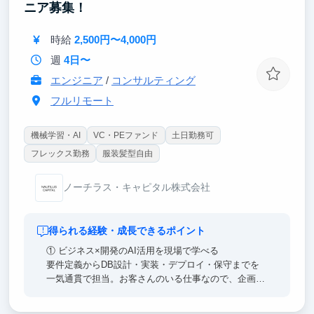
ニア募集！
時給
2,500円〜4,000円
週
4日〜
エンジニア
/
コンサルティング
フルリモート
機械学習・AI
VC・PEファンド
土日勤務可
フレックス勤務
服装髪型自由
ノーチラス・キャピタル株式会社
得られる経験・成長できるポイント
① ビジネス×開発のAI活用を現場で学べる
要件定義からDB設計・実装・デプロイ・保守までを
一気通貫で担当。お客さんのいる仕事なので、企画・
要件定義といったビジネス側の要求を、技術要件に落
とし込む生々しい過程を学べます。全案件がAI活用前