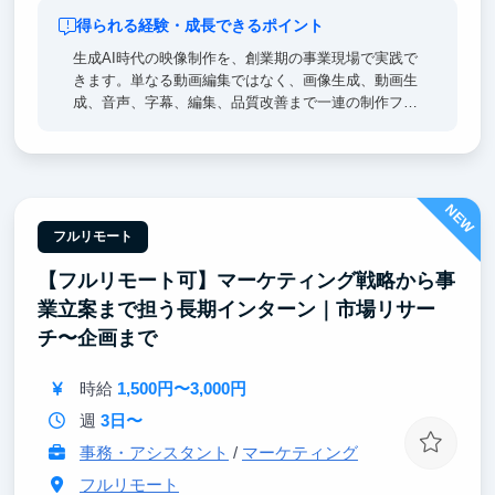
得られる経験・成長できるポイント
生成AI時代の映像制作を、創業期の事業現場で実践で
きます。単なる動画編集ではなく、画像生成、動画生
成、音声、字幕、編集、品質改善まで一連の制作フロ
ーに関わります。自分が作った映像が実際のSNSアカ
ウントで公開され、再生数や視聴維持率として結果が
返ってくるため、AIを使って人を惹きつけるクリエイ
ティブ力が身につきます。
NEW
フルリモート
【フルリモート可】マーケティング戦略から事
業立案まで担う長期インターン｜市場リサー
チ〜企画まで
時給
1,500円〜3,000円
週
3日〜
事務・アシスタント
/
マーケティング
フルリモート