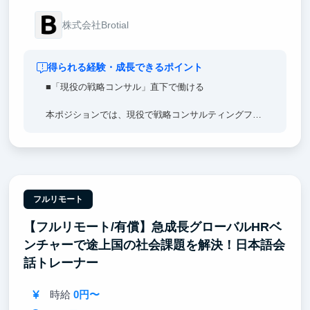
株式会社Brotial
得られる経験・成長できるポイント
■「現役の戦略コンサル」直下で働ける
本ポジションでは、現役で戦略コンサルティングファ
ームに身を置くメンバーの直下で事業づくりに取り組
みます。
仮説思考・論点思考を、机上の知識ではなく実際の事
業運営の中で体得できます。
「どこに問いを立て、どう構造化し、どう検証して意
フルリモート
思決定するか」を、隣で見て・任されながら学べる環
【フルリモート/有償】急成長グローバルHRベ
境です。
ンチャーで途上国の社会課題を解決！日本語会
■「最新のAIを活用した仕事術」を学べる
話トレーナー
弊社では、最新の生成AIを業務の中核に据えていま
時給
0円〜
す。