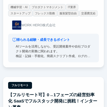
機械学習・AI
プロダクトマネジメント
IT業界
スタートアップ
フレックス勤務
服装髪型自由
交通費支給
WORK HERO株式会社
得られる経験・成長できるポイント
AIツールを活用しながら、受託開発案件や自社プロダ
クト開発の実務に関われます。
検証・記録・手順化、簡易スクリプト作成、ログの一
次切り分け、運用自動化、実装・デリバリーまで段階
的に経験できます。
曖昧な課題を理解し、自分なりに解決手段を考え、実
装まで進める経験は、エンジニアとしての実践力につ
ながります。
フルリモート
【フルリモート可】0→1フェーズの経営効率
化 SaaSでフルスタック開発に挑戦！インター