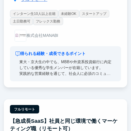
インターン生10人以上在籍
未経験OK
スタートアップ
土日勤務可
フレックス勤務
株式会社MANABI
得られる経験・成長できるポイント
東大・京大生の中でも、MBBや外資系投資銀行に内定
している優秀な学生メンバーが在籍しています。
実践的な営業経験を通じて、社会人に必須のコミュニ
ケーション能力や論理的な課題発見・解決力を効率的
に身につけられます。
様々な経験をしてみたい、将来のキャリア選択に活か
したいという方におすすめのインターンです。
フルリモート
【急成長SaaS】社員と同じ環境で働くマーケ
ティング職（リモート可）