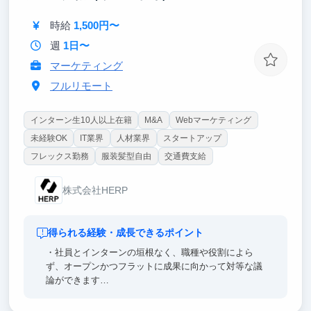
時給
1,500円〜
週
1日〜
マーケティング
フルリモート
インターン生10人以上在籍
M&A
Webマーケティング
未経験OK
IT業界
人材業界
スタートアップ
フレックス勤務
服装髪型自由
交通費支給
株式会社HERP
得られる経験・成長できるポイント
・社員とインターンの垣根なく、職種や役割によら
ず、オープンかつフラットに成果に向かって対等な議
論ができます
・お客様との距離感が近いので、開発・ビジネス双方