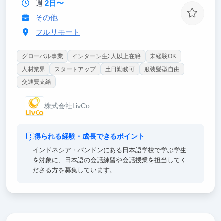
週
2日〜
リサーチ・資料作成・検証のサイクルを、AIと共創し
その他
ながら圧倒的なスピードで回します。
「これからの時代の仕事の進め方」そのものを、実務
フルリモート
を通じて身につけていただけます。
グローバル事業
インターン生3人以上在籍
未経験OK
人材業界
スタートアップ
土日勤務可
服装髪型自由
交通費支給
株式会社LivCo
得られる経験・成長できるポイント
インドネシア・バンドンにある日本語学校で学ぶ学生
を対象に、日本語の会話練習や会話授業を担当してく
ださる方を募集しています。
「会話力を伸ばしたい！」という学生たちと、日本語
で交流し、語学力の向上をサポートするお仕事です。
学生と交流する中で日本スタンダードのビジネスマナ
ーや文化を指導し、時には学生のために厳しく指摘