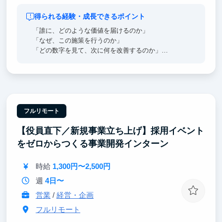
得られる経験・成長できるポイント
「誰に、どのような価値を届けるのか」
「なぜ、この施策を行うのか」
「どの数字を見て、次に何を改善するのか」
顧客理解と数字をもとに、広告クリエイティブの企
画・制作から、効果検証、改善まで幅広く携わってい
ただきます。
・人の気持ちや、「なぜその人はそう感じたのか」を
フルリモート
考えることが好き
【役員直下／新規事業立ち上げ】採用イベント
・知らない世界にも興味を持ち、いろいろなことに挑
戦するのが好き
をゼロからつくる事業開発インターン
・文章を書くこと、動画をつくることなど、自分の表
現で誰かに何かを届けることが好き
時給
1,300円〜2,500円
そんな方にぴったりのポジションです。
週
4日〜
事業責任者と直接コミュニケーションを取りながら、
営業
/
経営・企画
施策の背景にある考え方や、数字をもとに意思決定す
る方法を実践的に学べます。
フルリモート