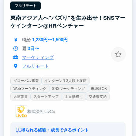
し、メリハリのある授業を一緒に作っていきます。
フルリモート
東南アジア人へ"バズり"を生み出せ！SNSマー
日本語を通じて、夢に向かって頑張るインドネシアの
若者を応援しませんか？
ケインターン@HRベンチャー
時給
1,230円〜1,500円
週
3日〜
マーケティング
フルリモート
グローバル事業
インターン生3人以上在籍
Webマーケティング
SNSマーケティング
未経験OK
人材業界
スタートアップ
土日勤務可
交通費支給
株式会社LivCo
得られる経験・成長できるポイント