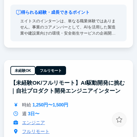
得られる経験・成長できるポイント
エイトスのインターンは、単なる職業体験ではありま
せん。事業のコアメンバーとして、AIを活用した製造
業や建設業向けの環境・安全衛生サービスの企画開発
に挑戦し、実践的なビジネススキルを磨きます。急成
長する市場で希少性の高い専門性を築き、新規事業の
立ち上げを最前線で推進する役割を期待しています。
未経験OK
フルリモート
【未経験OK/フルリモート】AI駆動開発に挑む
｜自社プロダクト開発エンジニアインターン
時給
1,250円〜1,500円
週
3日〜
エンジニア
フルリモート