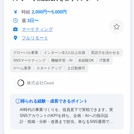
時給
2,000円〜5,000円
週
3日〜
マーケティング
フルリモート
グローバル事業
インターン生3人以上在籍
英語力を活かせる
SNSマーケティング
機械学習・AI
未経験OK
IT業界
ゲーム業界
スタートアップ
土日勤務可
株式会社Ceed
得られる経験・成長できるポイント
AI時代の事業づくりを、役員直下で実戦できます。実
SNSアカウントのKPIを持ち、企画・AIへの指示設
計・投稿・分析・改善まで担当。単なるSNS運用では
なく、「AIエージェントを使って事業の数字を伸ばす
側」の経験を積めます。起業・事業開発・マーケティ