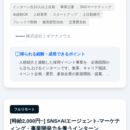
インターン生10人以上在籍
事業立案
SNSマーケティング
未経験OK
人材業界
スタートアップ
土日勤務可
フレックス勤務
服装髪型自由
交通費支給
株式会社ミギナナメウエ
得られる経験・成長できるポイント
人材紹介と連動した採用イベント事業を、企画段階か
ら立ち上げるインターンです。集客、キャリア面談、
イベント企画・運営、参加企業の新規開拓・提案、数
値分析、改善までを一気通貫で経験できます。取締役
や事業責任者と直接議論し、「誰を集めるか」「企業
が参加したくなる企画は何か」「どう継続的な売上に
つなげるか」といった事業の根幹から考えます。営
業・マーケティング・企画・採用を横断して学べるた
め、将来起業したい方や、事業開発・コンサル・人材
フルリモート
業界を志望する方に最適です。成果次第では、学生チ
[時給2,000円~] SNS×AIエージェント-マーケテ
ームのマネジメントやイベント事業全体の責任者もお
任せします。
ィング・事業開発力を養うインターン