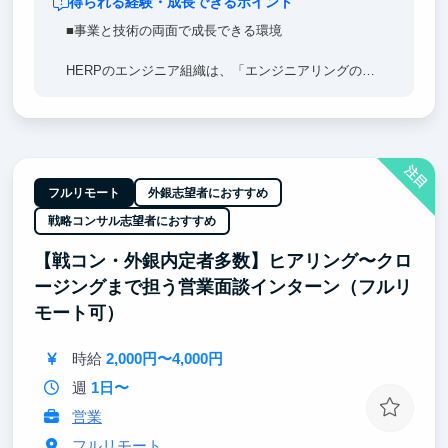
得られる経験・成長できるポイント
■事業と技術の両面で成長できる環境
HERPのエンジニア組織は、「エンジニアリングの専
門性を事業成果につなげる」ことを重視しています。
なので、「事業に貢献したい」と「専門性を深めてい
きたい」のどちらの経験を積みたい方にとっても、そ
のための挑戦機会と成長環境があります。
注目
技術はもちろん、プロダクトや事業の視点も持ちなが
フルリモート
外銀志望者におすすめ
ら成長したい方にとって、HERPは最適な環境です。
戦略コンサル志望者におすすめ
本気で挑戦したい方、ぜひ一緒に働きましょう！
【戦コン・外銀内定者多数】ヒアリング〜クロ
ージングまで担う営業面談インターン（フルリ
モート可）
時給
2,000円〜4,000円
週
1日〜
営業
フルリモート