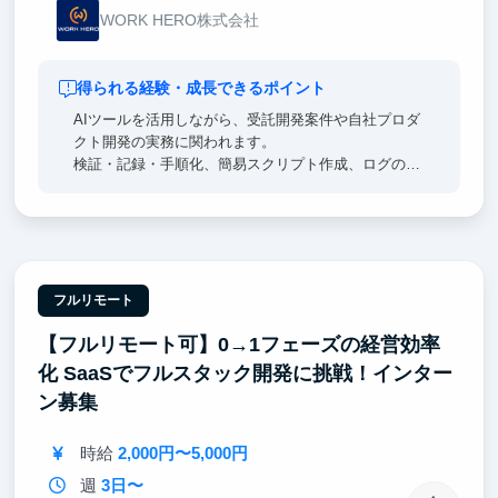
WORK HERO株式会社
得られる経験・成長できるポイント
AIツールを活用しながら、受託開発案件や自社プロダ
クト開発の実務に関われます。
検証・記録・手順化、簡易スクリプト作成、ログの一
次切り分け、運用自動化、実装・デリバリーまで段階
的に経験できます。
曖昧な課題を理解し、自分なりに解決手段を考え、実
装まで進める経験は、エンジニアとしての実践力につ
ながります。
フルリモート
【フルリモート可】0→1フェーズの経営効率
化 SaaSでフルスタック開発に挑戦！インター
ン募集
時給
2,000円〜5,000円
週
3日〜