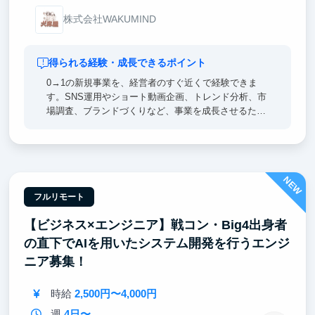
株式会社WAKUMIND
得られる経験・成長できるポイント
0→1の新規事業を、経営者のすぐ近くで経験できま
す。SNS運用やショート動画企画、トレンド分析、市
場調査、ブランドづくりなど、事業を成長させるため
に必要な実践的なマーケティングスキルを身につけら
れます。自分で調査・企画した内容が実際の施策とし
て採用され、成果まで見届けられる環境です。就職活
動や将来のキャリアでも強みとなる「考える力」と
NEW
「実行力」が身につきます。
フルリモート
【ビジネス×エンジニア】戦コン・Big4出身者
の直下でAIを用いたシステム開発を行うエンジ
ニア募集！
時給
2,500円〜4,000円
週
4日〜