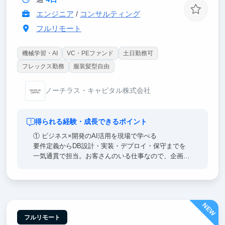
エンジニア
/
コンサルティング
フルリモート
機械学習・AI
VC・PEファンド
土日勤務可
フレックス勤務
服装髪型自由
ノーチラス・キャピタル株式会社
得られる経験・成長できるポイント
① ビジネス×開発のAI活用を現場で学べる
要件定義からDB設計・実装・デプロイ・保守までを
一気通貫で担当。お客さんのいる仕事なので、企画・
要件定義といったビジネス側の要求を、技術要件に落
とし込む生々しい過程を学べます。全案件がAI活用前
提で市場が求めるAI開発人材を目指せます。
NEW
② 事業が急拡大していく過程を、間近で見られる
立ち上げから間もないAI活用支援事業が、今まさに伸
フルリモート