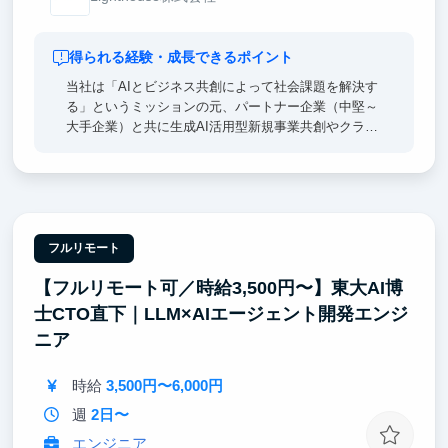
得られる経験・成長できるポイント
当社は「AIとビジネス共創によって社会課題を解決す
る」というミッションの元、パートナー企業（中堅～
大手企業）と共に生成AI活用型新規事業共創やクライ
アント企業の生成AI活用支援を推進している企業で
す。
各プロジェクトは0から1を生み出していく雲を掴むよ
うな抽象度の高い検討フェーズや、描いたビジョンを
実現させていくフェーズがあり、戦略/業務/ITコンサ
フルリモート
ルそれぞれの素養が必要になるため、当社にはそれぞ
【フルリモート可／時給3,500円〜】東大AI博
れに見識を持ったメンバーが集まっています。
士CTO直下｜LLM×AIエージェント開発エンジ
インターン生の方は、新規事業共創、コンサルティン
ニア
グ、ソリューション開発の現場で、「事業を創造/変
革する力」を体感頂くことが可能です。
時給
3,500円〜6,000円
週
2日〜
エンジニア