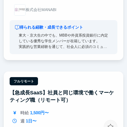
株式会社MANABI
得られる経験・成長できるポイント
東大・京大生の中でも、MBBや外資系投資銀行に内定
している優秀な学生メンバーが在籍しています。
実践的な営業経験を通じて、社会人に必須のコミュニ
ケーション能力や論理的な課題発見・解決力を効率的
に身につけられます。
様々な経験をしてみたい、将来のキャリア選択に活か
したいという方におすすめのインターンです。
フルリモート
【急成長SaaS】社員と同じ環境で働くマーケ
ティング職（リモート可）
時給
1,500円〜
週
1日〜