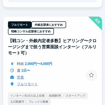
門性を事業成果につなげる」ことを重視しています。
なので、「事業に貢献したい」と「専門性を深めてい
きたい」のどちらの経験を積みたい方にとっても、そ
のための挑戦機会と成長環境があります。
注目
技術はもちろん、プロダクトや事業の視点も持ちなが
フルリモート
外銀志望者におすすめ
ら成長したい方にとって、HERPは最適な環境です。
戦略コンサル志望者におすすめ
本気で挑戦したい方、ぜひ一緒に働きましょう！
【戦コン・外銀内定者多数】ヒアリング〜クロ
ージングまで担う営業面談インターン（フルリ
モート可）
時給
2,000円〜4,000円
週
1日〜
営業
フルリモート
インターン生10人以上在籍
未経験OK
スタートアップ
土日勤務可
フレックス勤務