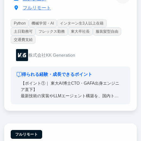
フルリモート
Python
機械学習・AI
インターン生3人以上在籍
土日勤務可
フレックス勤務
東大卒社長
服装髪型自由
交通費支給
株式会社KK Generation
得られる経験・成長できるポイント
【ポイント①｜ 東大AI博士CTO・GAFA出身エンジニ
ア直下】
最新技術の実装やLLMエージェント構築を、国内トッ
プクラスのエンジニア直下で経験。単なる知識に留ま
らない、本質的なAI開発能力が身につきます。
【ポイント②｜時給3,500〜6,000円】
学生扱いせず、一人のプロフェッショナルとして扱い
ます。マッキンゼー出身の代表や精鋭チームと共に、
フルリモート
最新技術がビジネス価値に変わる瞬間を体感できま