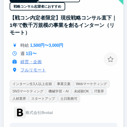
戦略コンサル志望者におすすめ
【戦コン内定者限定】現役戦略コンサル直下｜
1年で数千万規模の事業を創るインターン（リ
モート）
時給
1,500円〜3,000円
週
1日〜
経営・企画
フルリモート
インターン生3人以上在籍
事業立案
Webマーケティング
SNSマーケティング
機械学習・AI
未経験OK
IT業界
人材業界
スタートアップ
土日勤務可
株式会社Brotial