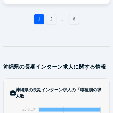
で学びながら、実装力を磨けます。自社プロダクト
『AxMates』はこれからどの企業も当たり前に使うよ
うなサービスになります。その初期から立ち上げた経
験は、今後のキャリアに大きく活きるはずです。開発
1
2
…
6
にはCursor、Claude Code、Devinなど最新AIツールを
使い倒します。withAIでの開発生産性の高さを一緒に
探求しましょう。
沖縄県の長期インターン求人に関する情報
沖縄県の長期インターン求人の「職種別の求
人数」