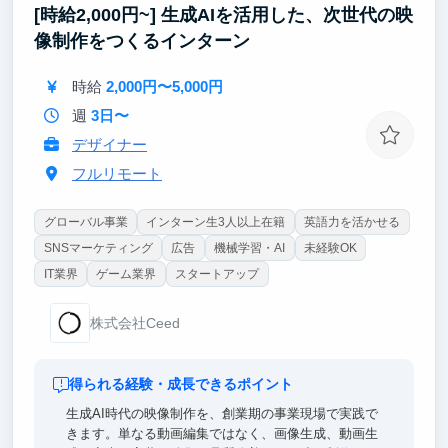
[時給2,000円~] 生成AIを活用した、次世代の映
流れを0から学べるため、エンジニアとして貴重な経
験を積むことができます。
像制作をつくるインターン
時給
2,000円〜5,000円
週
3日〜
デザイナー
フルリモート
グローバル事業
インターン生3人以上在籍
英語力を活かせる
SNSマーケティング
広告
機械学習・AI
未経験OK
IT業界
ゲーム業界
スタートアップ
株式会社Ceed
得られる経験・成長できるポイント
生成AI時代の映像制作を、創業期の事業現場で実践で
きます。単なる動画編集ではなく、画像生成、動画生