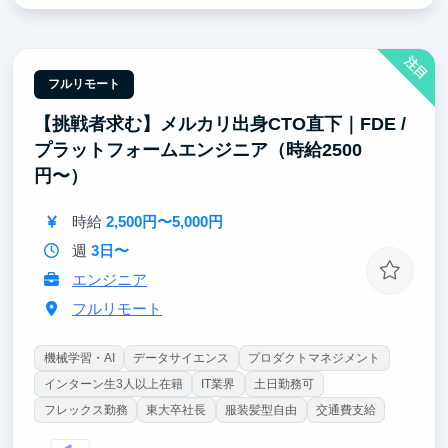
大企業のインターンでは絶対に経験できない「ゼロか
ら仕組みを作る側」に立てます。新卒2年目でインド
ネシア支社マネージャーに登用された実績もあり、成
注目
果を出せば任される範囲は青天井。
フルリモート
【挑戦者求む】メルカリ出身CTO直下｜FDE /
プラットフォームエンジニア（時給2500
円〜）
時給
2,500円〜5,000円
週
3日〜
エンジニア
フルリモート
機械学習・AI
データサイエンス
プロダクトマネジメント
インターン生3人以上在籍
IT業界
土日勤務可
フレックス勤務
東大卒社長
服装髪型自由
交通費支給