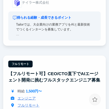
テイラー株式会社
得られる経験・成長できるポイント
Tailorでは、大企業向けの業務アプリをAIと最新技術
でつくるインターンを募集しています。
【ポイント①｜一流のエンジニア直下で開発できる】
チームにはマッキンゼー出身の社長をはじめ、メルカ
リ・リクルート・楽天・NRIなど大手やメガベンチャ
ー出身のメンバーが多数在籍。
【ポイント②｜AI活用は前提、あなたの力で会社の成
フルリモート
長角度を高める】
【フルリモート可】CEO/CTO直下でAIエージ
AI Agentの実行基盤、Coding Agent前提の開発体制を
確立していただくことを期待します。
ェント開発に挑むフルスタックエンジニア募集
【ポイント③｜超大手企業とのプロダクト開発】
時給
1,500円〜
クライアントは日本を代表する大手企業が中心。起業
を目指す方は、Salesから全てのフェーズに関与可
エンジニア
能。
フルリモート