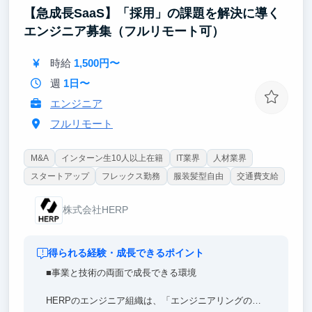
【急成長SaaS】「採用」の課題を解決に導く
す。
エンジニア募集（フルリモート可）
【ポイント③｜ 開発から社会実装まで一貫して担
当】
時給
1,500円〜
検証（PoC）から本番環境へのデプロイまで一気通
貫。最大手ゼネコン様等への導入プロジェクトを通
週
1日〜
じ、社会実装の最前線で実戦経験を積めます。
エンジニア
フルリモート
M&A
インターン生10人以上在籍
IT業界
人材業界
スタートアップ
フレックス勤務
服装髪型自由
交通費支給
株式会社HERP
得られる経験・成長できるポイント
■事業と技術の両面で成長できる環境
HERPのエンジニア組織は、「エンジニアリングの専