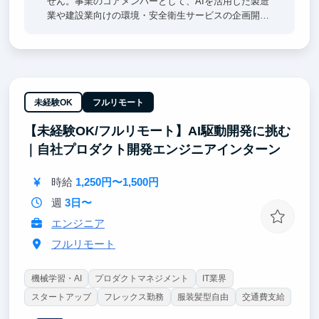
せん。事業のコアメンバーとして、AIを活用した製造
業や建設業向けの環境・安全衛生サービスの企画開発
に挑戦し、実践的なビジネススキルを磨きます。急成
長する市場で希少性の高い専門性を築き、新規事業の
立ち上げを最前線で推進する役割を期待しています。
未経験OK
フルリモート
【未経験OK/フルリモート】AI駆動開発に挑む
｜自社プロダクト開発エンジニアインターン
時給
1,250円〜1,500円
週
3日〜
エンジニア
フルリモート
機械学習・AI
プロダクトマネジメント
IT業界
スタートアップ
フレックス勤務
服装髪型自由
交通費支給