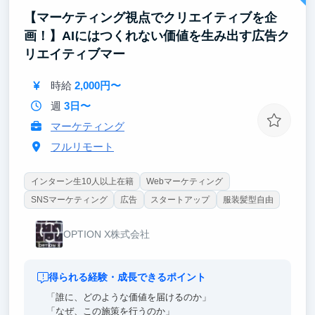
びているフェーズです。案件が増え、組織と仕組みが
【マーケティング視点でクリエイティブを企
作られていく過程を、経営メンバーと同じ距離で見ら
れます。技術選定も価格設定も採用も、決まる瞬間に
画！】AIにはつくれない価値を生み出す広告ク
立ち会える。将来自分で事業を持ちたい人には、これ
リエイティブマー
以上ない教材です。
時給
2,000円〜
週
3日〜
マーケティング
フルリモート
インターン生10人以上在籍
Webマーケティング
SNSマーケティング
広告
スタートアップ
服装髪型自由
OPTION X株式会社
得られる経験・成長できるポイント
「誰に、どのような価値を届けるのか」
「なぜ、この施策を行うのか」