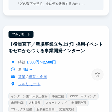
「どの数字を見て、次に何を改善するのか」
顧客理解と数字をもとに、広告クリエイティブの企
画・制作から、効果検証、改善まで幅広く携わってい
ただきます。
・人の気持ちや、「なぜその人はそう感じたのか」を
フルリモート
考えることが好き
【役員直下／新規事業立ち上げ】採用イベント
・知らない世界にも興味を持ち、いろいろなことに挑
戦するのが好き
をゼロからつくる事業開発インターン
・文章を書くこと、動画をつくることなど、自分の表
現で誰かに何かを届けることが好き
時給
1,300円〜2,500円
そんな方にぴったりのポジションです。
週
4日〜
事業責任者と直接コミュニケーションを取りながら、
営業
/
経営・企画
施策の背景にある考え方や、数字をもとに意思決定す
る方法を実践的に学べます。
フルリモート
インターン生10人以上在籍
事業立案
SNSマーケティング
未経験OK
人材業界
スタートアップ
土日勤務可
フレックス勤務
服装髪型自由
交通費支給