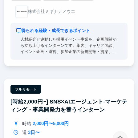
株式会社ミギナナメウエ
得られる経験・成長できるポイント
人材紹介と連動した採用イベント事業を、企画段階か
ら立ち上げるインターンです。集客、キャリア面談、
イベント企画・運営、参加企業の新規開拓・提案、数
値分析、改善までを一気通貫で経験できます。取締役
や事業責任者と直接議論し、「誰を集めるか」「企業
が参加したくなる企画は何か」「どう継続的な売上に
つなげるか」といった事業の根幹から考えます。営
業・マーケティング・企画・採用を横断して学べるた
め、将来起業したい方や、事業開発・コンサル・人材
フルリモート
業界を志望する方に最適です。成果次第では、学生チ
[時給2,000円~] SNS×AIエージェント-マーケテ
ームのマネジメントやイベント事業全体の責任者もお
任せします。
ィング・事業開発力を養うインターン
時給
2,000円〜5,000円
週
3日〜