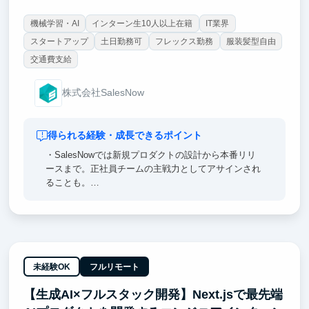
機械学習・AI
インターン生10人以上在籍
IT業界
スタートアップ
土日勤務可
フレックス勤務
服装髪型自由
交通費支給
株式会社SalesNow
得られる経験・成長できるポイント
・SalesNowでは新規プロダクトの設計から本番リリ
ースまで。正社員チームの主戦力としてアサインされ
ることも。
・AI駆動開発の最前線で「10年分のスキル」を先取り
できる — 全社員にClaude Code MAX配布、経営陣含
め全員バイブコーディング実践。
・経営視点が開発に直結する構造 — 経営会議に参加
しARR・チャーン率・顧客の声をリアルタイムで把
握。
未経験OK
フルリモート
・完全フルリモート×完全フルフレックス — コアタイ
【生成AI×フルスタック開発】Next.jsで最先端
ムなし、出社義務なし。地方在住でも留学先からでも
参加可能。