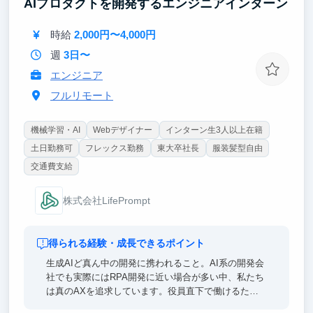
AIプロダクトを開発するエンジニアインターン
・「量」が質に転化する環境設計
時給
2,000円〜4,000円
週
3日〜
エンジニア
フルリモート
機械学習・AI
Webデザイナー
インターン生3人以上在籍
土日勤務可
フレックス勤務
東大卒社長
服装髪型自由
交通費支給
株式会社LifePrompt
得られる経験・成長できるポイント
生成AIど真ん中の開発に携われること。AI系の開発会
社でも実際にはRPA開発に近い場合が多い中、私たち
は真のAXを追求しています。役員直下で働けるた
め、経営視点での意思決定プロセスや事業戦略を間近