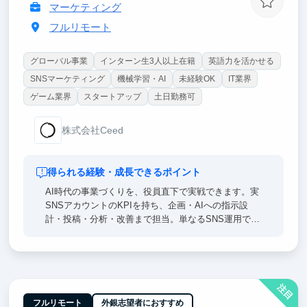
マーケティング
フルリモート
グローバル事業
インターン生3人以上在籍
英語力を活かせる
SNSマーケティング
機械学習・AI
未経験OK
IT業界
ゲーム業界
スタートアップ
土日勤務可
株式会社Ceed
得られる経験・成長できるポイント
AI時代の事業づくりを、役員直下で実戦できます。実
SNSアカウントのKPIを持ち、企画・AIへの指示設
計・投稿・分析・改善まで担当。単なるSNS運用では
なく、「AIエージェントを使って事業の数字を伸ばす
側」の経験を積めます。起業・事業開発・マーケティ
ング・AI領域で企業・就職したい人に向いています。
注目
フルリモート
外銀志望者におすすめ