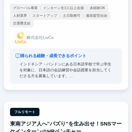
グローバル事業
インターン生3人以上在籍
未経験OK
人材業界
スタートアップ
土日勤務可
服装髪型自由
交通費支給
株式会社LivCo
得られる経験・成長できるポイント
インドネシア・バンドンにある日本語学校で学ぶ学生
を対象に、日本語の会話練習や会話授業を担当してく
ださる方を募集しています。
「会話力を伸ばしたい！」という学生たちと、日本語
で交流し、語学力の向上をサポートするお仕事です。
学生と交流する中で日本スタンダードのビジネスマナ
ーや文化を指導し、時には学生のために厳しく指摘
し、メリハリのある授業を一緒に作っていきます。
フルリモート
東南アジア人へ"バズり"を生み出せ！SNSマー
日本語を通じて、夢に向かって頑張るインドネシアの
若者を応援しませんか？
ケインターン@HRベンチャー