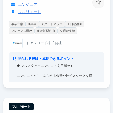
エンジニア
フルリモート
事業立案
IT業界
スタートアップ
土日勤務可
フレックス勤務
服装髪型自由
交通費支給
ストアレコード株式会社
得られる経験・成長できるポイント
◆ フルスタックエンジニアを目指せる！
エンジニアとしてあらゆる分野や技術スタックを経験
でき、スキルを幅広く習得できます。
◆ 0→1 フェーズのプロダクトで開発経験を積める！
弊社が提供するストアレコードはようやく正式版をリ
リースし、これから本格的に市場にさせていくフェー
フルリモート
ズです。スクラッチで実装しながらプロダクト開発の