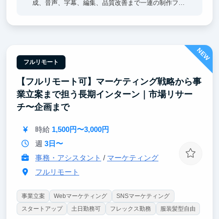
成、音声、字幕、編集、品質改善まで一連の制作フロ
ーに関わります。自分が作った映像が実際のSNSアカ
ウントで公開され、再生数や視聴維持率として結果が
返ってくるため、AIを使って人を惹きつけるクリエイ
ティブ力が身につきます。
NEW
フルリモート
【フルリモート可】マーケティング戦略から事
業立案まで担う長期インターン｜市場リサー
チ〜企画まで
時給
1,500円〜3,000円
週
3日〜
事務・アシスタント
/
マーケティング
フルリモート
事業立案
Webマーケティング
SNSマーケティング
スタートアップ
土日勤務可
フレックス勤務
服装髪型自由