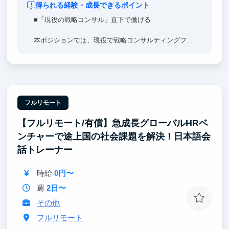
得られる経験・成長できるポイント
■「現役の戦略コンサル」直下で働ける
本ポジションでは、現役で戦略コンサルティングファ
ームに身を置くメンバーの直下で事業づくりに取り組
みます。
仮説思考・論点思考を、机上の知識ではなく実際の事
業運営の中で体得できます。
「どこに問いを立て、どう構造化し、どう検証して意
フルリモート
思決定するか」を、隣で見て・任されながら学べる環
【フルリモート/有償】急成長グローバルHRベ
境です。
ンチャーで途上国の社会課題を解決！日本語会
■「最新のAIを活用した仕事術」を学べる
話トレーナー
弊社では、最新の生成AIを業務の中核に据えていま
時給
0円〜
す。
週
2日〜
リサーチ・資料作成・検証のサイクルを、AIと共創し
その他
ながら圧倒的なスピードで回します。
「これからの時代の仕事の進め方」そのものを、実務
フルリモート
を通じて身につけていただけます。