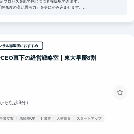
思決定プロセスを肌で感じつつ直接吸収できます。
「解像度の高い思考力」を身に沁み込ませます。
立案からAI実装まで一気通貫で関与。
て大きく裁量を持って入り込んでいただきます。
ンサル志望者におすすめ
るだけで視座が高まる刺激を受けることができます。
社等のトップ企業へ内定しています。
出身CEO直下の経営戦略室｜東大早慶8割
駅から徒歩8分）
事業立案
未経験OK
IT業界
人材業界
スタートアップ