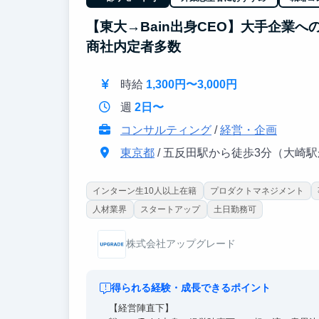
【東大→Bain出身CEO】大手企業
商社内定者多数
時給
1,300円〜3,000円
週
2日〜
コンサルティング
/
経営・企画
東京都
/ 五反田駅から徒歩3分（大崎
インターン生10人以上在籍
プロダクトマネジメント
人材業界
スタートアップ
土日勤務可
株式会社アップグレード
得られる経験・成長できるポイント
【経営陣直下】