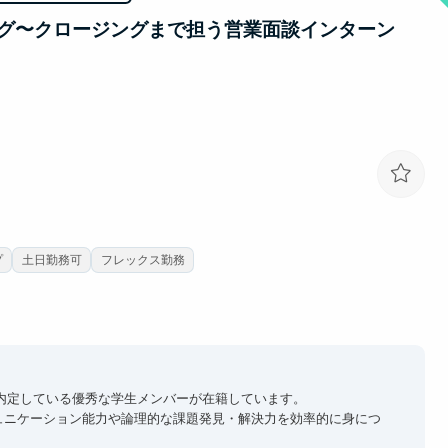
スに来るだけで視座が高まる刺激を受けることができます。過去、
のトップ企業へ内定しています。
グ〜クロージングまで担う営業面談インターン
プ
土日勤務可
フレックス勤務
内定している優秀な学生メンバーが在籍しています。
ュニケーション能力や論理的な課題発見・解決力を効率的に身につ