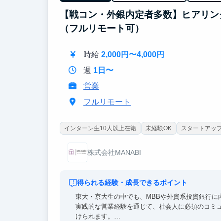
高倍率を突破したトップ層の学生が集結。オフィ
インターン生は戦略コンサル・外銀・総合商社等
【戦コン・外銀内定者多数】ヒアリン
（フルリモート可）
時給
2,000円〜4,000円
週
1日〜
営業
フルリモート
インターン生10人以上在籍
未経験OK
スタートアッ
株式会社MANABI
得られる経験・成長できるポイント
東大・京大生の中でも、MBBや外資系投資銀行に
実践的な営業経験を通じて、社会人に必須のコミ
けられます。