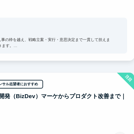
人事の枠を越え、戦略立案・実行・意思決定まで一貫して担えま
きます。
で感じつつ直接吸収できます。日々のフィードバックを通じ、どこ
込ませます。
注目
ンサル志望者におすすめ
スに来るだけで視座が高まる刺激を受けることができます。過去、
のトップ企業へ内定しています。
発（BizDev）マーケからプロダクト改善まで｜