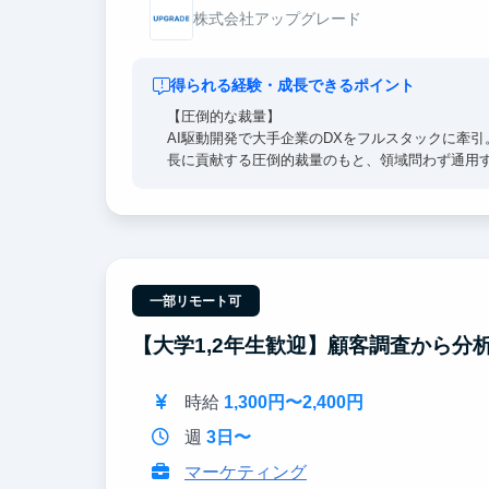
株式会社アップグレード
得られる経験・成長できるポイント
【圧倒的な裁量】
AI駆動開発で大手企業のDXをフルスタックに牽
長に貢献する圧倒的裁量のもと、領域問わず通用
【経営陣直下】
経営陣のすぐ隣で、超一流の意思決定プロセスを
こでも通用する「解像度の高い思考力」を身に沁
【東大早慶8割】
一部リモート可
高倍率を突破したトップ層が集結。オフィスに来
ーン生は戦略コンサル・外銀・総合商社等のトッ
【大学1,2年生歓迎】顧客調査から分
時給
1,300円〜2,400円
週
3日〜
マーケティング