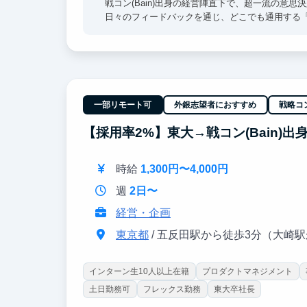
戦コン(Bain)出身の経営陣直下で、超一流の意
日々のフィードバックを通じ、どこでも通用する
【圧倒的な裁量】
売上1兆円超の日本を代表する大手企業に対し戦略
リサーチに留まらず、プロジェクトに当事者とし
【東大早慶8割】
一部リモート可
外銀志望者におすすめ
戦略コ
高倍率を突破したトップ層が集結。オフィスに来
過去インターン生は戦略コンサル・外銀・総合商
【採用率2%】東大→戦コン(Bain)
時給
1,300円〜4,000円
週
2日〜
経営・企画
東京都
/ 五反田駅から徒歩3分（大崎
インターン生10人以上在籍
プロダクトマネジメント
土日勤務可
フレックス勤務
東大卒社長