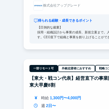
株式会社アップグレード
得られる経験・成長できるポイント
【圧倒的な裁量】
採用・組織設計から事業の成長、新規立案まで。
す。CEO直下で組織と事業を創り上げることがで
【Bain出身CEO直下】
CEOのすぐ隣で、超一流の意思決定プロセスを肌
でも通用する「解像度の高い思考力」を身に沁み
【東大早慶8割】
一部リモート可
外銀志望者におすすめ
戦略コ
高倍率を突破したトップ層の学生が集結。オフィ
インターン生は戦略コンサル・外銀・総合商社等
【東大・戦コン代表】経営直下の事業開
東大早慶8割
時給
1,300円〜4,000円
週
2日〜