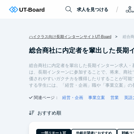
/
求人を見つける
ハイクラス向け長期インターンサイトUT-Board
総合
総合商社に内定者を輩出した長期
総合商社に内定者を輩出した長期インターン求人・
は、長期インターンに参加することで、将来、商社
価されやすいガクチカを獲得したりすることが可能
する学生には、「経営・企画」職や「事業立案」の
関連ページ：
経営・企画
事業立案
営業
英語
おすすめ順
一部リモート可
外銀志望者におすすめ
戦略コ