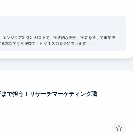
引。エンジニア出身CEO直下で、実践的な開発、実装を通して事業成
する本質的な開発能力・ビジネス力を身に着けます。
肌で感じつつ直接吸収できます。日々のフィードバックを通じ、ど
み込ませます。
るだけで視座が高まる刺激を受けることができます。過去、インタ
プ企業へ内定しています。
析まで担う！リサーチマーケティング職