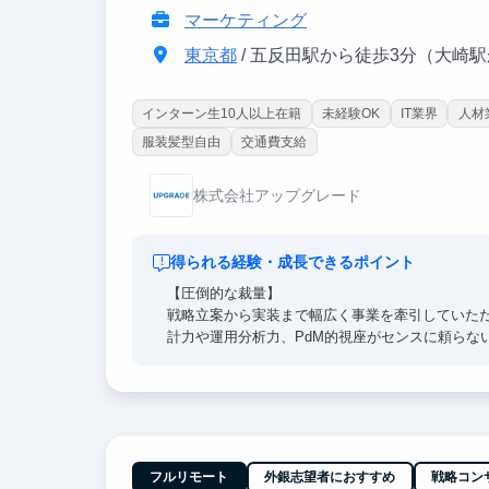
マーケティング
東京都
/ 五反田駅から徒歩3分（大崎
インターン生10人以上在籍
未経験OK
IT業界
人材
服装髪型自由
交通費支給
株式会社アップグレード
得られる経験・成長できるポイント
【圧倒的な裁量】
戦略立案から実装まで幅広く事業を牽引していた
計力や運用分析力、PdM的視座がセンスに頼らな
【経営陣直下】
経営陣のすぐ隣で、超一流の意思決定プロセスを
こでも通用する「解像度の高い思考力」を身に沁
【東大早慶8割】
フルリモート
外銀志望者におすすめ
戦略コン