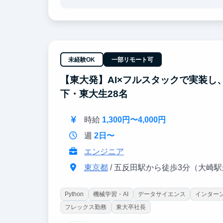
様々な経験をしてみたい、将来のキャリア選択に
未経験OK
一部リモート可
【東大発】AI×フルスタックで実装し
下・東大生28名
時給
1,300円〜4,000円
週
2日〜
エンジニア
東京都
/ 五反田駅から徒歩3分（大崎
Python
機械学習・AI
データサイエンス
インターン
フレックス勤務
東大卒社長