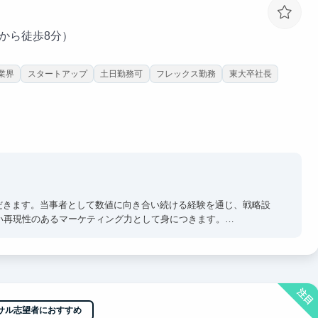
駅から徒歩8分）
業界
スタートアップ
土日勤務可
フレックス勤務
東大卒社長
だきます。当事者として数値に向き合い続ける経験を通じ、戦略設
い再現性のあるマーケティング力として身につきます。
肌で感じつつ直接吸収できます。日々のフィードバックを通じ、ど
み込ませます。
注目
サル志望者におすすめ