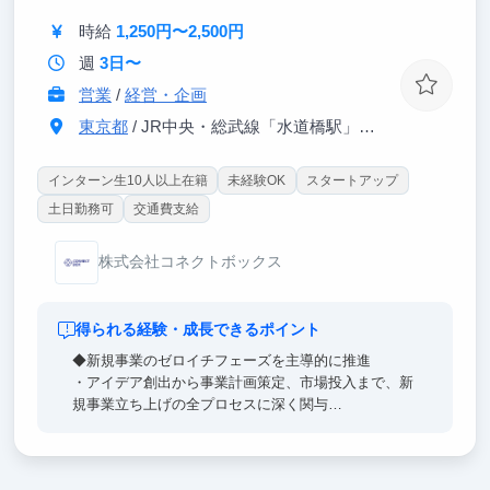
・自己成長・キャリア探求を支援する実践環境で、多
様なプロジェクトを経験できる
時給
1,250円〜2,500円
・将来に直結する課題解決力・推進力を体得し、卒業
週
3日〜
後に即戦力として活躍できる
営業
/
経営・企画
東京都
/ JR中央・総武線「水道橋駅」西口より徒歩1分
インターン生10人以上在籍
未経験OK
スタートアップ
土日勤務可
交通費支給
株式会社コネクトボックス
得られる経験・成長できるポイント
◆新規事業のゼロイチフェーズを主導的に推進
・アイデア創出から事業計画策定、市場投入まで、新
規事業立ち上げの全プロセスに深く関与
・市場調査、ユーザーインタビュー、プロトタイプ開
発など、ゼロからイチを生み出す過程を主体的に経験
・迅速な仮説検証と軌道修正を繰り返し、事業を成長