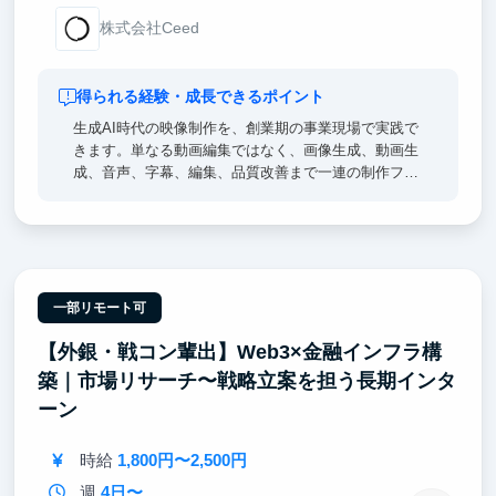
株式会社Ceed
得られる経験・成長できるポイント
生成AI時代の映像制作を、創業期の事業現場で実践で
きます。単なる動画編集ではなく、画像生成、動画生
成、音声、字幕、編集、品質改善まで一連の制作フロ
ーに関わります。自分が作った映像が実際のSNSアカ
ウントで公開され、再生数や視聴維持率として結果が
返ってくるため、AIを使って人を惹きつけるクリエイ
ティブ力が身につきます。
一部リモート可
【外銀・戦コン輩出】Web3×金融インフラ構
築｜市場リサーチ〜戦略立案を担う長期インタ
ーン
時給
1,800円〜2,500円
週
4日〜