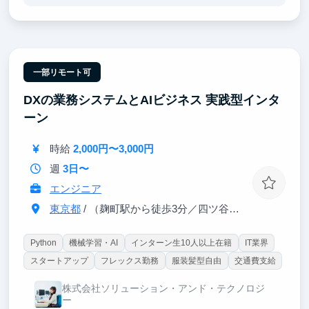
ケーション能力や論理的な課題発見・解決力を効率的
に身につけられます。
様々な経験をしてみたい、将来のキャリア選択に活か
したいという方におすすめのインターンです。
一部リモート可
DXの業務システムとAIビジネス 実践型インタ
ーン
時給
2,000円〜3,000円
週
3日〜
エンジニア
東京都
/ （麹町駅から徒歩3分／四ツ谷駅から徒歩5分）
Python
機械学習・AI
インターン生10人以上在籍
IT業界
スタートアップ
フレックス勤務
服装髪型自由
交通費支給
株式会社ソリューション・アンド・テクノロジ
ー