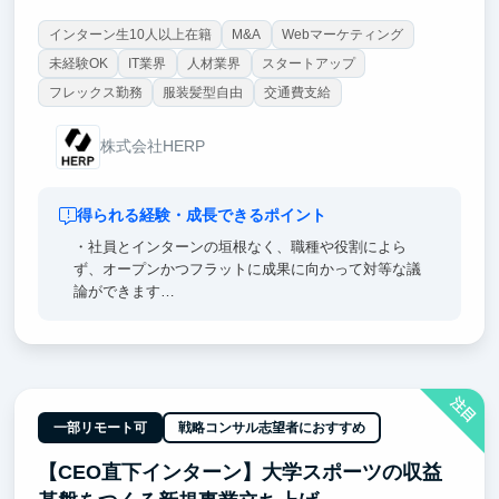
インターン生10人以上在籍
M&A
Webマーケティング
未経験OK
IT業界
人材業界
スタートアップ
フレックス勤務
服装髪型自由
交通費支給
株式会社HERP
得られる経験・成長できるポイント
・社員とインターンの垣根なく、職種や役割によら
ず、オープンかつフラットに成果に向かって対等な議
論ができます
・お客様との距離感が近いので、開発・ビジネス双方
が協働しながらサービス価値を高めることに集中でき
ます
注目
一部リモート可
戦略コンサル志望者におすすめ
【CEO直下インターン】大学スポーツの収益