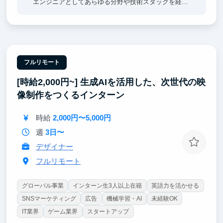
エンジニアとしてあらゆる分野や技術スタックを経験
でき、スキルを幅広く習得できます。
◆ 0→1 フェーズのプロダクトで開発経験を積める！
弊社が提供するストアレコードはようやく正式版をリ
リースし、これから本格的に市場にさせていくフェー
フルリモート
ズです。スクラッチで実装しながらプロダクト開発の
[時給2,000円~] 生成AIを活用した、次世代の映
流れを0から学べるため、エンジニアとして貴重な経
験を積むことができます。
像制作をつくるインターン
時給
2,000円〜5,000円
週
3日〜
デザイナー
フルリモート
グローバル事業
インターン生3人以上在籍
英語力を活かせる
SNSマーケティング
広告
機械学習・AI
未経験OK
IT業界
ゲーム業界
スタートアップ