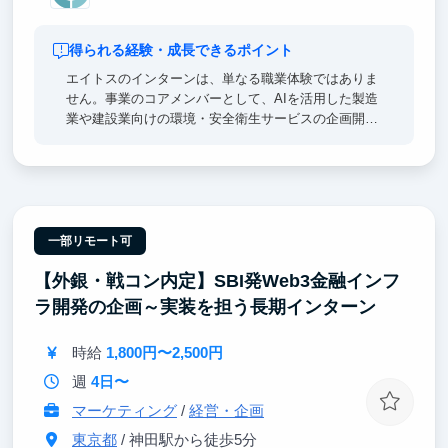
得られる経験・成長できるポイント
エイトスのインターンは、単なる職業体験ではありま
せん。事業のコアメンバーとして、AIを活用した製造
業や建設業向けの環境・安全衛生サービスの企画開発
に挑戦し、実践的なビジネススキルを磨きます。急成
長する市場で希少性の高い専門性を築き、新規事業の
立ち上げを最前線で推進する役割を期待しています。
一部リモート可
【外銀・戦コン内定】SBI発Web3金融インフ
ラ開発の企画～実装を担う長期インターン
時給
1,800円〜2,500円
週
4日〜
マーケティング
/
経営・企画
東京都
/ 神田駅から徒歩5分