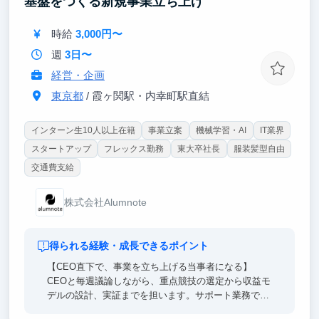
基盤をつくる新規事業立ち上げ
時給
3,000円〜
週
3日〜
経営・企画
東京都
/ 霞ヶ関駅・内幸町駅直結
インターン生10人以上在籍
事業立案
機械学習・AI
IT業界
スタートアップ
フレックス勤務
東大卒社長
服装髪型自由
交通費支給
株式会社Alumnote
得られる経験・成長できるポイント
【CEO直下で、事業を立ち上げる当事者になる】
CEOと毎週議論しながら、重点競技の選定から収益モ
デルの設計、実証までを担います。サポート業務では
なく、事業の意思決定そのものに関わります。