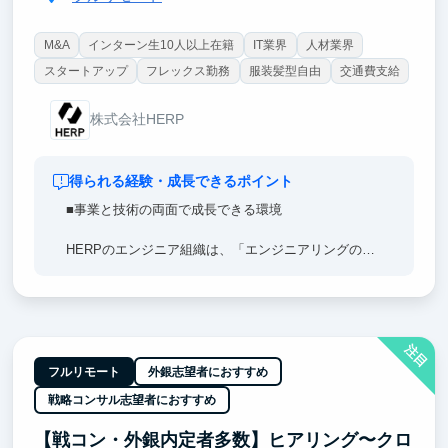
M&A
インターン生10人以上在籍
IT業界
人材業界
スタートアップ
フレックス勤務
服装髪型自由
交通費支給
株式会社HERP
得られる経験・成長できるポイント
■事業と技術の両面で成長できる環境
HERPのエンジニア組織は、「エンジニアリングの専
門性を事業成果につなげる」ことを重視しています。
なので、「事業に貢献したい」と「専門性を深めてい
きたい」のどちらの経験を積みたい方にとっても、そ
のための挑戦機会と成長環境があります。
注目
技術はもちろん、プロダクトや事業の視点も持ちなが
フルリモート
外銀志望者におすすめ
ら成長したい方にとって、HERPは最適な環境です。
戦略コンサル志望者におすすめ
本気で挑戦したい方、ぜひ一緒に働きましょう！
【戦コン・外銀内定者多数】ヒアリング〜クロ