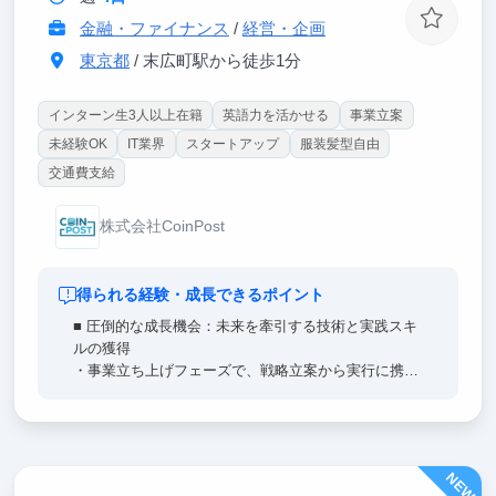
金融・ファイナンス
/
経営・企画
東京都
/ 末広町駅から徒歩1分
インターン生3人以上在籍
英語力を活かせる
事業立案
未経験OK
IT業界
スタートアップ
服装髪型自由
交通費支給
株式会社CoinPost
得られる経験・成長できるポイント
■ 圧倒的な成長機会：未来を牽引する技術と実践スキ
ルの獲得
・事業立ち上げフェーズで、戦略立案から実行に携わ
れる！
・Web3・金融など最先端技術を実務で扱い、生きた
知見を習得できる！
・海外出張・国際イベントで世界のキーパーソンと直
NEW
接交流し、国際人材としての一歩を踏み出せる！