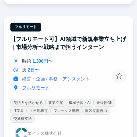
【企業へのスポンサー提案を一次情報で経験する】
CEOに同行して企業へのヒアリング・提案を行い、複
数大学・競技を束ねた商品設計に踏み込みます。法人
営業と事業設計を同時に経験できる環境です。
フルリモート
【フルリモート可】AI領域で新規事業立ち上げ
【自分の設計が、約1,500団体の活動基盤になる】
つくった仕組みは、毎年の資金集めに追われてきた学
｜市場分析〜戦略まで担うインターン
生団体の構造そのものを変えます。事業のスケールと
社会的インパクトを同時に体感できます。
時給
1,300円〜
週
2日〜
経営・企画
/
事務・アシスタント
フルリモート
英語力を活かせる
事業立案
機械学習・AI
未経験OK
IT業界
土日勤務可
フレックス勤務
服装髪型自由
交通費支給
エイトス株式会社