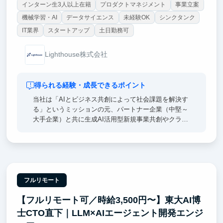
インターン生3人以上在籍
プロダクトマネジメント
事業立案
機械学習・AI
データサイエンス
未経験OK
シンクタンク
IT業界
スタートアップ
土日勤務可
Lighthouse株式会社
得られる経験・成長できるポイント
当社は「AIとビジネス共創によって社会課題を解決す
る」というミッションの元、パートナー企業（中堅～
大手企業）と共に生成AI活用型新規事業共創やクライ
アント企業の生成AI活用支援を推進している企業で
す。
各プロジェクトは0から1を生み出していく雲を掴むよ
うな抽象度の高い検討フェーズや、描いたビジョンを
実現させていくフェーズがあり、戦略/業務/ITコンサ
フルリモート
ルそれぞれの素養が必要になるため、当社にはそれぞ
【フルリモート可／時給3,500円〜】東大AI博
れに見識を持ったメンバーが集まっています。
士CTO直下｜LLM×AIエージェント開発エンジ
インターン生の方は、新規事業共創、コンサルティン