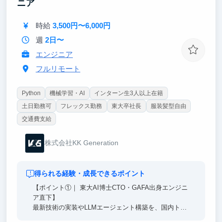
ニア
グ、ソリューション開発の現場で、「事業を創造/変
革する力」を体感頂くことが可能です。
時給
3,500円〜6,000円
週
2日〜
エンジニア
フルリモート
Python
機械学習・AI
インターン生3人以上在籍
土日勤務可
フレックス勤務
東大卒社長
服装髪型自由
交通費支給
株式会社KK Generation
得られる経験・成長できるポイント
【ポイント①｜ 東大AI博士CTO・GAFA出身エンジニ
ア直下】
最新技術の実装やLLMエージェント構築を、国内トッ
プクラスのエンジニア直下で経験。単なる知識に留ま