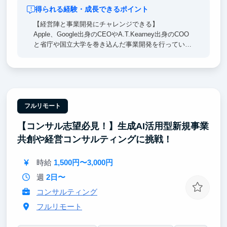
得られる経験・成長できるポイント
【経営陣と事業開発にチャレンジできる】
Apple、Google出身のCEOやA.T.Kearney出身のCOO
と省庁や国立大学を巻き込んだ事業開発を行っていた
だきます。戦略立案から実行まで担当し、裁量権を持
って進めていただきます。
【興味関心に合わせて業務が選べる】
得意なスキルを活かすことはもちろん、興味のある業
務にはどんどん挑戦できる環境が整っています。
フルリモート
実務経験を積みながら成長でき、就活で武器になるエ
【コンサル志望必見！】生成AI活用型新規事業
ピソードが得られます。
共創や経営コンサルティングに挑戦！
【学業や学生生活との両立応援】
試験や免許合宿等でまとまったお休みを取ることも可
時給
1,500円〜3,000円
能です。
週
2日〜
事業が生まれる・伸びる瞬間を一緒に楽しめる仲間を
コンサルティング
お待ちしています！
フルリモート