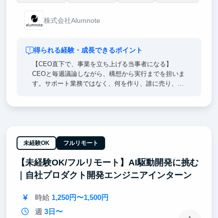
株式会社Alumnote
得られる経験・成長できるポイント
【CEO直下で、事業を立ち上げる当事者になる】
CEOと毎週議論しながら、構想から実行までを担いま
す。サポート業務ではなく、何を作り、誰に売り、ど
う届けるかという意思決定そのものに関わります。
【大手企業との提携・制度設計を一次情報で経験す
る】
航空・旅行・金融などパートナー企業との協議、収益
モデルの設計、安全管理のルールづくりまで、通常は
未経験OK
フルリモート
限られた社会人しか踏み込めない領域を担当します。
【未経験OK/フルリモート】AI駆動開発に挑む
【自分の設計が、数万人の学生の機会に直結する】
｜自社プロダクト開発エンジニアインターン
設計した仕組みが、そのまま学生が海外へ渡る導線に
なります。事業のスケールと社会的インパクトを同時
時給
1,250円〜1,500円
に体感できます。
週
3日〜