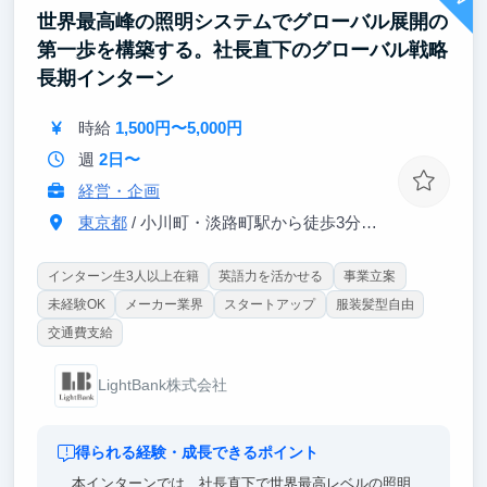
世界最高峰の照明システムでグローバル展開の
■ 将来のキャリアをデザイン：起業にも就職にも活か
第一歩を構築する。社長直下のグローバル戦略
せる経験を
・新規事業のコアメンバーとして初期フェーズから参
長期インターン
画できる！
・自己成長・キャリア探求を支援する実践環境で、多
時給
1,500円〜5,000円
様なプロジェクトを経験できる！
・将来に直結する課題解決力・推進力を体得し、卒業
週
2日〜
後に即戦力として活躍できる！
経営・企画
東京都
/ 小川町・淡路町駅から徒歩3分、JR御茶ノ水駅から徒歩5分
インターン生3人以上在籍
英語力を活かせる
事業立案
未経験OK
メーカー業界
スタートアップ
服装髪型自由
交通費支給
LightBank株式会社
得られる経験・成長できるポイント
本インターンでは、社長直下で世界最高レベルの照明