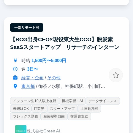
らない、本質的なAI開発能力が身につきます。
【ポイント②｜時給3,500〜6,000円】
学生扱いせず、一人のプロフェッショナルとして扱い
ます。マッキンゼー出身の代表や精鋭チームと共に、
一部リモート可
最新技術がビジネス価値に変わる瞬間を体感できま
【BCG出身CEO×現役東大生CCO】脱炭素
す。
SaaSスタートアップ リサーチのインターン
【ポイント③｜ 開発から社会実装まで一貫して担
当】
時給
1,500円〜5,000円
検証（PoC）から本番環境へのデプロイまで一気通
貫。最大手ゼネコン様等への導入プロジェクトを通
週
3日〜
じ、社会実装の最前線で実戦経験を積めます。
経営・企画
/
その他
東京都
/ 御茶ノ水駅、神保町駅、小川町、淡路町駅から徒歩5分程度
インターン生10人以上在籍
機械学習・AI
データサイエンス
未経験OK
IT業界
スタートアップ
土日勤務可
フレックス勤務
服装髪型自由
交通費支給
株式会社Green AI