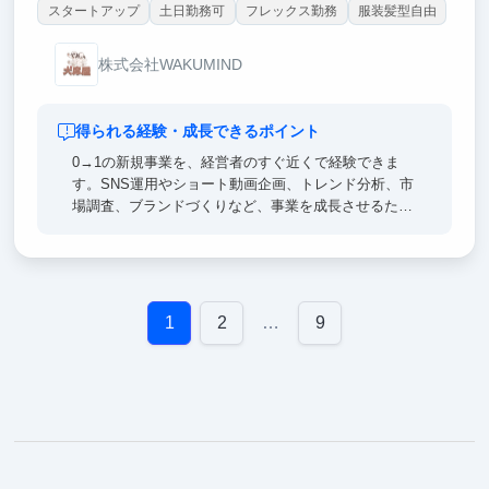
スタートアップ
土日勤務可
フレックス勤務
服装髪型自由
株式会社WAKUMIND
得られる経験・成長できるポイント
0→1の新規事業を、経営者のすぐ近くで経験できま
す。SNS運用やショート動画企画、トレンド分析、市
場調査、ブランドづくりなど、事業を成長させるため
に必要な実践的なマーケティングスキルを身につけら
れます。自分で調査・企画した内容が実際の施策とし
て採用され、成果まで見届けられる環境です。就職活
動や将来のキャリアでも強みとなる「考える力」と
「実行力」が身につきます。
1
2
…
9