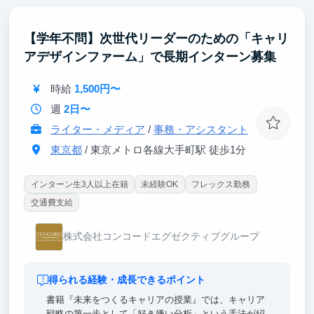
させる実践力を獲得
◆多様なビジネススキルの急速な習得
【学年不問】次世代リーダーのための「キャリ
・戦略立案、マーケティング、営業、財務など、事業
アデザインファーム」で長期インターン募集
運営に必要な幅広いスキルを実践的に学習
・経験豊富な事業責任者から直接指導を受け、ビジネ
スの本質を短期間で理解
時給
1,500円〜
週
2日〜
ライター・メディア
/
事務・アシスタント
東京都
/ 東京メトロ各線大手町駅 徒歩1分
インターン生3人以上在籍
未経験OK
フレックス勤務
交通費支給
株式会社コンコードエグゼクティブグループ
得られる経験・成長できるポイント
書籍『未来をつくるキャリアの授業』では、キャリア
戦略の第一歩として「好き嫌い分析」という手法が紹