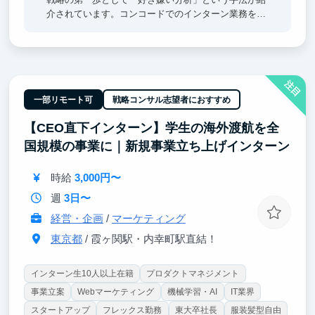
介されています。コンコードでのインターン業務を通
じて、結果的に自分の好きな業務ができる業界・業種
への就職を決断できました。
また、業務を通じて以下を得ました。
注目
◆ライティング力：エグゼクティブ層向け文章作成を
一部リモート可
戦略コンサル志望者におすすめ
担当し、一言一句に細心の注意を払う習慣を習得。
【CEO直下インターン】学生の海外渡航を全
◆問題解決力：抽象度の高い課題への対応を通じ、依
頼意図と結果を深く考える力を養いました。
国規模の事業に｜新規事業立ち上げインターン
学生時代に社会人基礎力を準備できたことに感謝して
時給
3,000円〜
います。ぜひ、自分なりの目標を立て、インターンに
挑戦してみてください！
週
3日〜
経営・企画
/
マーケティング
東京都
/ 霞ヶ関駅・内幸町駅直結！
インターン生10人以上在籍
プロダクトマネジメント
事業立案
Webマーケティング
機械学習・AI
IT業界
スタートアップ
フレックス勤務
東大卒社長
服装髪型自由