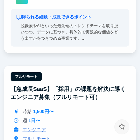
得られる経験・成長できるポイント
脱炭素やAIといった最先端のトレンドテーマを取り扱
いつつ、データに基づき、具体的で実践的な価値をど
う出すかをつきつめる事業です。
CCOは23歳、その他にも学生インターン14名が参加
しており、同世代と切磋琢磨しながら成長できる機会
が整っています。また、希望や能力に応じてプロジェ
クトの責任者を務めることもできます。
【リサーチ】
フルリモート
社内で完結するリサーチ業務に留まらず、顧客との打
【急成長SaaS】「採用」の課題を解決に導く
ち合わせの機会も多く、希望があればどのような経験
もできるため、情報整理力やコミュニケーション力を
エンジニア募集（フルリモート可）
実践的に磨くことができます。
時給
1,500円〜
週
1日〜
エンジニア
フルリモート