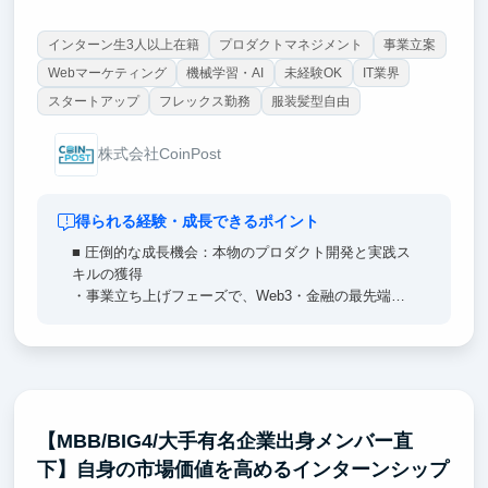
インターン生3人以上在籍
プロダクトマネジメント
事業立案
Webマーケティング
機械学習・AI
未経験OK
IT業界
スタートアップ
フレックス勤務
服装髪型自由
株式会社CoinPost
得られる経験・成長できるポイント
■ 圧倒的な成長機会：本物のプロダクト開発と実践ス
キルの獲得
・事業立ち上げフェーズで、Web3・金融の最先端プ
ロダクトを、企画から実装・リリースまで担当。0→1
の新規プロダクト開発経験をここで！
・最新のAIを活用した開発に日常的に触れられる。
・日本語・英語・中国語が飛び交う国際環境で、世界
を相手に働く力を磨ける！
【MBB/BIG4/大手有名企業出身メンバー直
■ 将来のキャリアをデザイン：起業にも就職にも活か
下】自身の市場価値を高めるインターンシップ
せる経験を