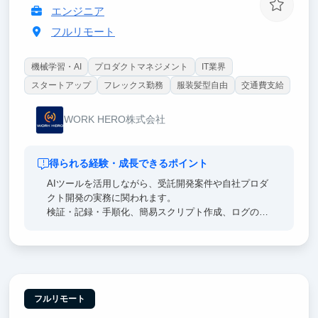
エンジニア
フルリモート
機械学習・AI
プロダクトマネジメント
IT業界
スタートアップ
フレックス勤務
服装髪型自由
交通費支給
WORK HERO株式会社
得られる経験・成長できるポイント
AIツールを活用しながら、受託開発案件や自社プロダ
クト開発の実務に関われます。
検証・記録・手順化、簡易スクリプト作成、ログの一
次切り分け、運用自動化、実装・デリバリーまで段階
的に経験できます。
曖昧な課題を理解し、自分なりに解決手段を考え、実
装まで進める経験は、エンジニアとしての実践力につ
ながります。
フルリモート