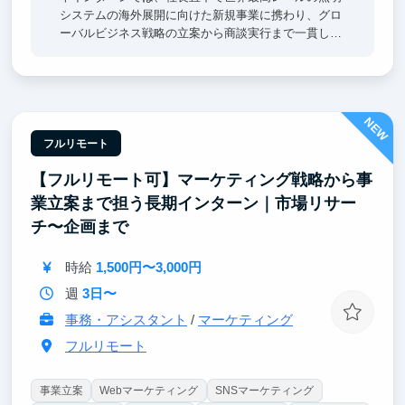
システムの海外展開に向けた新規事業に携わり、グロ
ーバルビジネス戦略の立案から商談実行まで一貫して
経験できます。市場調査・戦略策定・営業交渉・改善
までの一連のプロセスを実践し、経営視点と実践的な
ビジネススキルを身につけられます。また、急成長中
のベンチャー企業で経営陣と直接関わりながら、世界
NEW
で通用する製品価値や海外市場での競争力を学べるこ
とも大きな魅力です。将来、商社・コンサルティング
フルリモート
ファーム・海外事業・新規事業開発などを志望する方
【フルリモート可】マーケティング戦略から事
にとって、実践力と成長機会を得られるインターンで
す。
業立案まで担う長期インターン｜市場リサー
チ〜企画まで
時給
1,500円〜3,000円
週
3日〜
事務・アシスタント
/
マーケティング
フルリモート
事業立案
Webマーケティング
SNSマーケティング