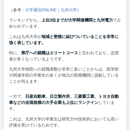
（参考：
大学通信ONLINE｜九州大学
）
ランキングから、
上位3位までが大学関連機関と九州電力
で占
められています。
これは九州大学が
地域と密接に結びついていることを非常に
強く表しています。
特に、
県庁への就職はエリートコース
と言われており、志望
者が多くなっているようです。
九州大学病院への就職者数が非常に多いことからは、医学部
や関連学部の卒業生の多くが地元の医療機関に貢献している
ことが伺えます。
一方で、
日産自動車、日立製作所、三菱重工業、トヨタ自動
車などの全国規模の大手企業も上位にランクイン
していま
す。
これは、九州大学の卒業生は研究力や技術的においても高い
評価を受けているためです。