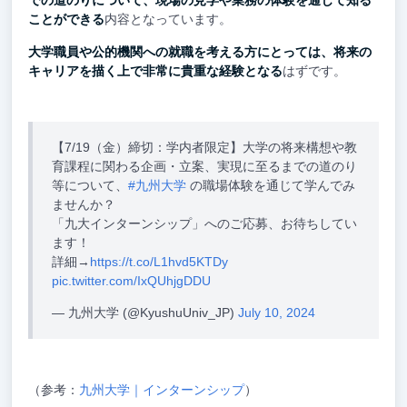
での道のりについて、現場の見学や業務の体験を通じて知る
ことができる
内容となっています。
大学職員や公的機関への就職を考える方にとっては、将来の
キャリアを描く上で非常に貴重な経験となる
はずです。
【7/19（金）締切：学内者限定】大学の将来構想や教
育課程に関わる企画・立案、実現に至るまでの道のり
等について、
#九州大学
の職場体験を通じて学んでみ
ませんか？
「九大インターンシップ」へのご応募、お待ちしてい
ます！
詳細→
https://t.co/L1hvd5KTDy
pic.twitter.com/IxQUhjgDDU
— 九州大学 (@KyushuUniv_JP)
July 10, 2024
（参考：
九州大学｜インターンシップ
）