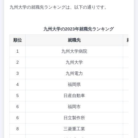
九州大学の就職先ランキングは、以下の通りです。
九州大学の2023年就職先ランキング
順位
就職先
就職
1
九州大学病院
99
2
九州大学
57
3
九州電力
40
4
福岡県
32
5
日産自動車
27
6
福岡市
26
6
日立製作所
25
8
三菱重工業
21