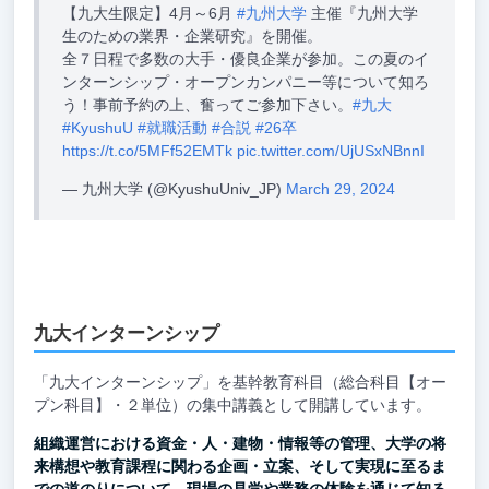
【九大生限定】4月～6月
#九州大学
主催『九州大学
生のための業界・企業研究』を開催。
全７日程で多数の大手・優良企業が参加。この夏のイ
ンターンシップ・オープンカンパニー等について知ろ
う！事前予約の上、奮ってご参加下さい。
#九大
#KyushuU
#就職活動
#合説
#26卒
https://t.co/5MFf52EMTk
pic.twitter.com/UjUSxNBnnI
— 九州大学 (@KyushuUniv_JP)
March 29, 2024
九大インターンシップ
「九大インターンシップ」を基幹教育科目（総合科目【オー
プン科目】・２単位）の集中講義として開講しています。
組織運営における資金・人・建物・情報等の管理、大学の将
来構想や教育課程に関わる企画・立案、そして実現に至るま