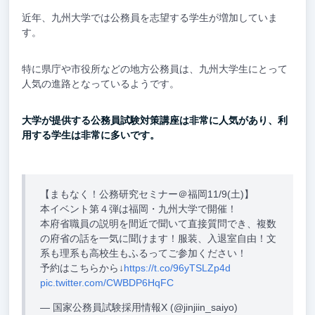
近年、九州大学では公務員を志望する学生が増加していま
す。
特に県庁や市役所などの地方公務員は、九州大学生にとって
人気の進路となっているようです。
大学が提供する公務員試験対策講座は非常に人気があり、利
用する学生は非常に多いです。
【まもなく！公務研究セミナー＠福岡11/9(土)】
本イベント第４弾は福岡・九州大学で開催！
本府省職員の説明を間近で聞いて直接質問でき、複数
の府省の話を一気に聞けます！服装、入退室自由！文
系も理系も高校生もふるってご参加ください！
予約はこちらから↓
https://t.co/96yTSLZp4d
pic.twitter.com/CWBDP6HqFC
— 国家公務員試験採用情報X (@jinjiin_saiyo)