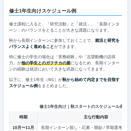
修士1年生向けスケジュール例
修士課程に入ると、「研究活動」と「就活」、「長期インタ
ーン」のバランスをとることが大きな課題になります。
秋から長期インターンに参加しておくことで、
就活と研究を
バランスよく進めること
ができます。
特に修士の学生の場合は「実務経験」や「志望動機の説得
力」が
他の学生とのガクチカの差
になるため、長期インター
ンの経験は就活において大きな武器になってきます。
以下に、修士1年生（M1）が
秋から始めて内定までを目指す
スケジュール例
をまとめました。
修士1年生向け｜秋スタートのスケジュール表
時期
主な行動内容
10月〜11月
長期インターン探し・応募・開始 / 早期選考開