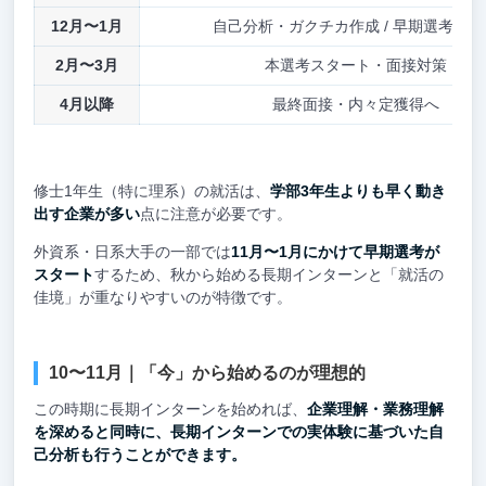
12月〜1月
自己分析・ガクチカ作成 / 早期選考の応
2月〜3月
本選考スタート・面接対策
4月以降
最終面接・内々定獲得へ
修士1年生（特に理系）の就活は、
学部3年生よりも早く動き
出す企業が多い
点に注意が必要です。
外資系・日系大手の一部では
11月〜1月にかけて早期選考が
スタート
するため、秋から始める長期インターンと「就活の
佳境」が重なりやすいのが特徴です。
10〜11月｜「今」から始めるのが理想的
この時期に長期インターンを始めれば、
企業理解・業務理解
を深めると同時に、長期インターンでの実体験に基づいた自
己分析も行うことができます。