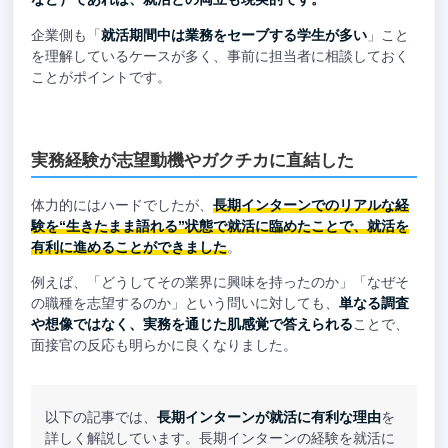
企業側も「
就活期間中は業務をセーブする学生が多い
」こと
を理解しているケースが多く、事前に担当者に相談しておく
ことがポイントです。
実務経験が志望動機やガクチカに直結した
体力的にはハードでしたが、
長期インターンでのリアルな経
験を“生きたまま語れる”状態で就活に臨めたことで、就活を
有利に進めることができました
。
例えば、「どうしてその業界に興味を持ったのか」「なぜそ
の職種を志望するのか」という問いに対しても、
単なる調査
や想像ではなく、実務を通じた肌感覚で答えられる
ことで、
面接官の反応も明らかに良くなりました。
以下の記事では、
長期インターンが就活に有利な理由
を
詳しく解説しています。長期インターンの経験を就活に