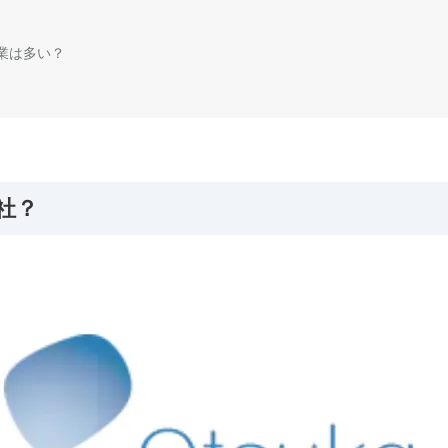
残業は多い？
社？