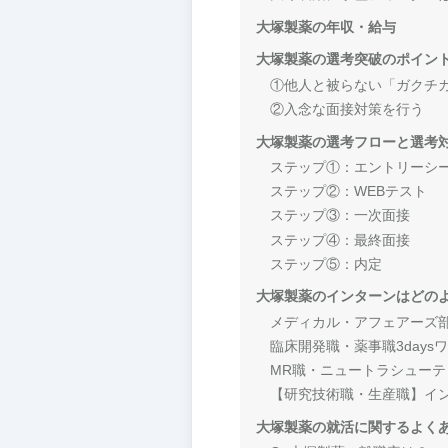
大塚製薬の年収・給与
大塚製薬の選考突破のポイン
①他人と被らない「ガクチ
②入念な面接対策を行う
大塚製薬の選考フローと選考
ステップ①：エントリーシ
ステップ②：WEBテスト
ステップ③：一次面接
ステップ④：最終面接
ステップ⑤：内定
大塚製薬のインターンはどの
メディカル・アフェアーズ部M
臨床開発職・薬事職3days
MR職・ニュートラシューテ
【研究技術職・生産職】イン
大塚製薬の就活に関するよく