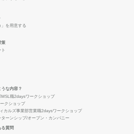
ト
カ」を用意する
対策
ート
ような内容？
SL職2daysワークショップ
ワークショップ
ィカルズ事業部営業職2daysワークショップ
ターンシップ/オープン・カンパニー
ある質問