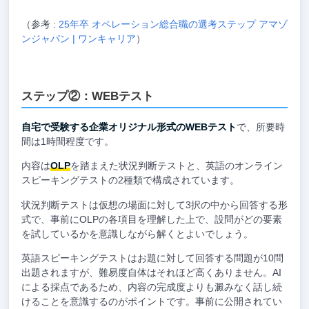
（参考 :
25年卒 オペレーション総合職の選考ステップ アマゾ
ンジャパン | ワンキャリア
）
ステップ②：WEBテスト
自宅で受験する企業オリジナル形式のWEBテスト
で、所要時
間は1時間程度です。
内容は
OLP
を踏まえた状況判断テストと、英語のオンライン
スピーキングテストの2種類で構成されています。
状況判断テストは仮想の場面に対して3択の中から回答する形
式で、事前にOLPの各項目を理解した上で、設問がどの要素
を試しているかを意識しながら解くとよいでしょう。
英語スピーキングテストはお題に対して回答する問題が10問
出題されますが、難易度自体はそれほど高くありません。AI
による採点であるため、内容の完成度よりも澱みなく話し続
けることを意識するのがポイントです。事前に公開されてい