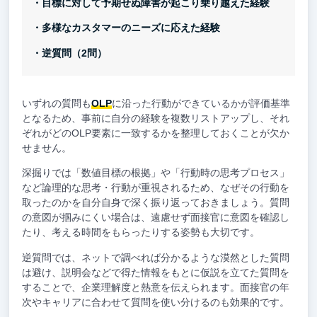
・目標に対して予期せぬ障害が起こり乗り越えた経験
・多様なカスタマーのニーズに応えた経験
・逆質問（2問）
いずれの質問も
OLP
に沿った行動ができているかが評価基準
となるため、事前に自分の経験を複数リストアップし、それ
ぞれがどのOLP要素に一致するかを整理しておくことが欠か
せません。
深掘りでは「数値目標の根拠」や「行動時の思考プロセス」
など論理的な思考・行動が重視されるため、なぜその行動を
取ったのかを自分自身で深く振り返っておきましょう。質問
の意図が掴みにくい場合は、遠慮せず面接官に意図を確認し
たり、考える時間をもらったりする姿勢も大切です。
逆質問では、ネットで調べれば分かるような漠然とした質問
は避け、説明会などで得た情報をもとに仮説を立てた質問を
することで、企業理解度と熱意を伝えられます。面接官の年
次やキャリアに合わせて質問を使い分けるのも効果的です。