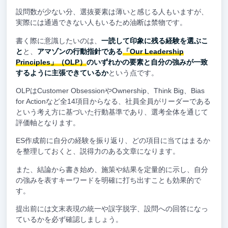
設問数が少ない分、選抜要素は薄いと感じる人もいますが、
実際には通過できない人もいるため油断は禁物です。
書く際に意識したいのは、
一読して印象に残る経験を選ぶこ
と
と、
アマゾンの行動指針である
「Our Leadership
Principles」（OLP）
のいずれかの要素と自分の強みが一致
するように主張できているか
という点です。
OLPはCustomer ObsessionやOwnership、Think Big、Bias
for Actionなど全14項目からなる、社員全員がリーダーである
という考え方に基づいた行動基準であり、選考全体を通じて
評価軸となります。
ES作成前に自分の経験を振り返り、どの項目に当てはまるか
を整理しておくと、説得力のある文章になります。
また、結論から書き始め、施策や結果を定量的に示し、自分
の強みを表すキーワードを明確に打ち出すことも効果的で
す。
提出前には文末表現の統一や誤字脱字、設問への回答になっ
ているかを必ず確認しましょう。