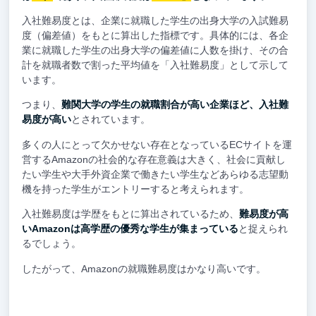
入社難易度とは、企業に就職した学生の出身大学の入試難易
度（偏差値）をもとに算出した指標です。具体的には、各企
業に就職した学生の出身大学の偏差値に人数を掛け、その合
計を就職者数で割った平均値を「入社難易度」として示して
います。
つまり、
難関大学の学生の就職割合が高い企業ほど、入社難
易度が高い
とされています。
多くの人にとって欠かせない存在となっているECサイトを運
営するAmazonの社会的な存在意義は大きく、社会に貢献し
たい学生や大手外資企業で働きたい学生などあらゆる志望動
機を持った学生がエントリーすると考えられます。
入社難易度は学歴をもとに算出されているため、
難易度が高
いAmazonは高学歴の優秀な学生が集まっている
と捉えられ
るでしょう。
したがって、Amazonの就職難易度はかなり高いです。