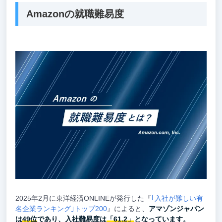
Amazonの就職難易度
2025年2月に東洋経済ONLINEが発行した『
｢入社が難しい有
名企業ランキング｣トップ200
』によると、
アマゾンジャパン
は
49位
であり、入社難易度は
「61.2」
となっています。