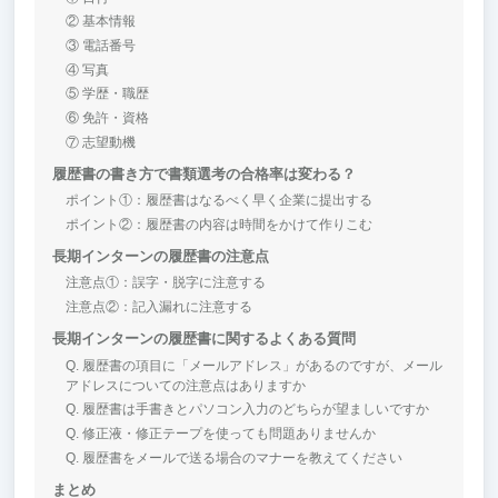
② 基本情報
③ 電話番号
④ 写真
⑤ 学歴・職歴
⑥ 免許・資格
⑦ 志望動機
履歴書の書き方で書類選考の合格率は変わる？
ポイント①：履歴書はなるべく早く企業に提出する
ポイント②：履歴書の内容は時間をかけて作りこむ
長期インターンの履歴書の注意点
注意点①：誤字・脱字に注意する
注意点②：記入漏れに注意する
長期インターンの履歴書に関するよくある質問
Q. 履歴書の項目に「メールアドレス」があるのですが、メール
アドレスについての注意点はありますか
Q. 履歴書は手書きとパソコン入力のどちらが望ましいですか
Q. 修正液・修正テープを使っても問題ありませんか
Q. 履歴書をメールで送る場合のマナーを教えてください
まとめ