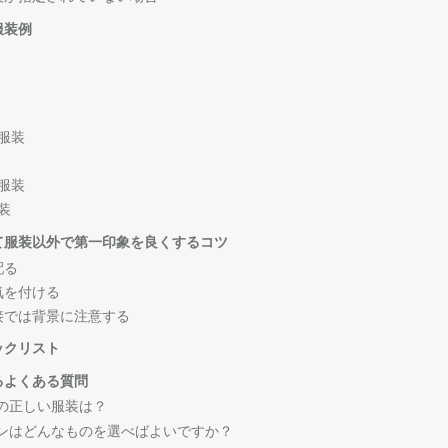
服装例
服装
服装
装
て服装以外で第一印象を良くするコツ
配る
気を付ける
接では背景に注意する
ックリスト
るよくある質問
時の正しい服装は？
バンはどんなものを選べばよいですか？