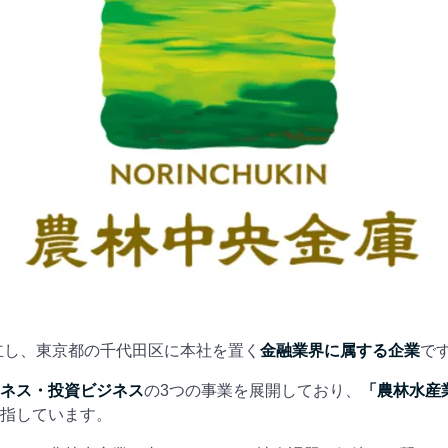
設立し、東京都の千代田区に本社を置く
金融業界に属する企業
で
ネス・投資ビジネス
の3つの事業を展開しており、
「農林水産
指しています。