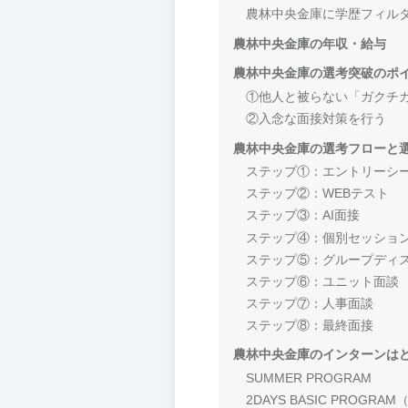
農林中央金庫に学歴フィル
農林中央金庫の年収・給与
農林中央金庫の選考突破のポ
①他人と被らない「ガクチ
②入念な面接対策を行う
農林中央金庫の選考フローと
ステップ①：エントリーシ
ステップ②：WEBテスト
ステップ③：AI面接
ステップ④：個別セッショ
ステップ⑤：グループディ
ステップ⑥：ユニット面談
ステップ⑦：人事面談
ステップ⑧：最終面接
農林中央金庫のインターンは
SUMMER PROGRAM
2DAYS BASIC PROG