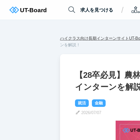
/
求人を見つける
ハイクラス向け長期インターンサイトUT-Boa
ンを解説！
【28卒必見】農
インターンを解
就活
金融
2026/07/07