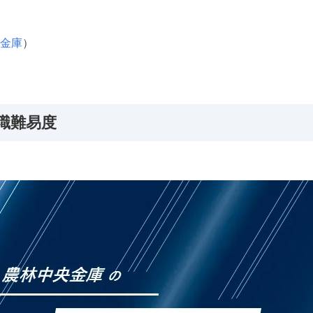
金庫
）
職難易度