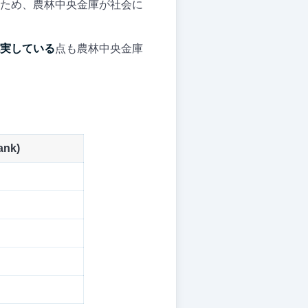
ため、農林中央金庫が社会に
実している
点も農林中央金庫
nk)