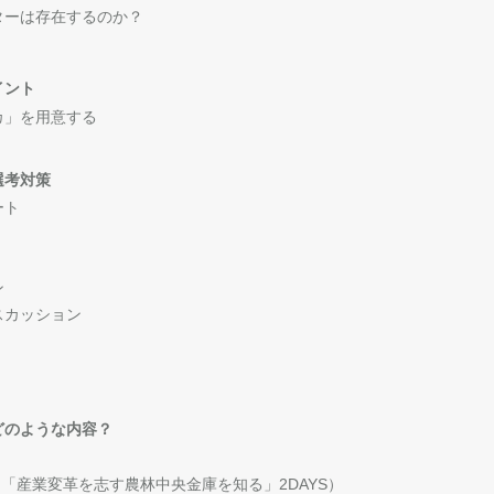
ターは存在するのか？
イント
カ」を用意する
選考対策
ート
ン
スカッション
どのような内容？
RAM（「産業変革を志す農林中央金庫を知る」2DAYS）