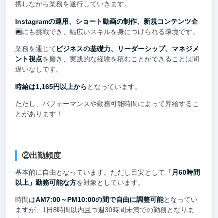
携しながら業務を遂行していきます。
Instagramの運用、ショート動画の制作、新規コンテンツ企
画
にも挑戦でき、幅広いスキルを身につけられる環境です。
業務を通じて
ビジネスの基礎力、リーダーシップ、マネジメ
ント視点
を磨き、実践的な経験を積むことができることは間
違いなしです。
時給は1,165円以上から
となっています。
ただし、パフォーマンスや勤務可能時間によって昇給するこ
とがあります！
②出勤頻度
基本的に自由となっています。ただし目安として
「月60時間
以上」勤務可能な方
を対象としています。
時間は
AM7:00～PM10:00の間で自由に調整可能
となってい
ますが、1日8時間以内且つ週30時間未満での勤務となりま