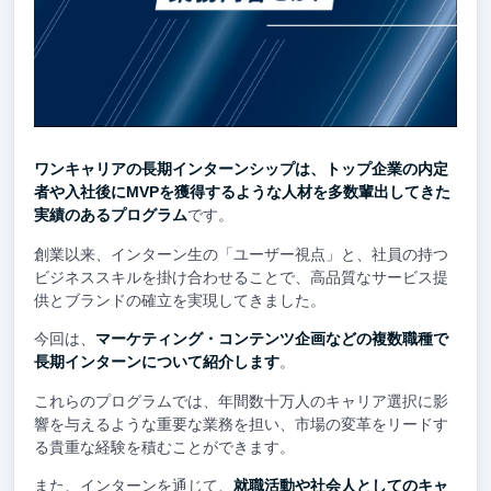
ワンキャリアの長期インターンシップは、トップ企業の内定
者や入社後にMVPを獲得するような人材を多数輩出してきた
実績のあるプログラム
です。
創業以来、インターン生の「ユーザー視点」と、社員の持つ
ビジネススキルを掛け合わせることで、高品質なサービス提
供とブランドの確立を実現してきました。
今回は、
マーケティング・コンテンツ企画などの複数職種で
長期インターンについて紹介します
。
これらのプログラムでは、年間数十万人のキャリア選択に影
響を与えるような重要な業務を担い、市場の変革をリードす
る貴重な経験を積むことができます。
また、インターンを通じて、
就職活動や社会人としてのキャ