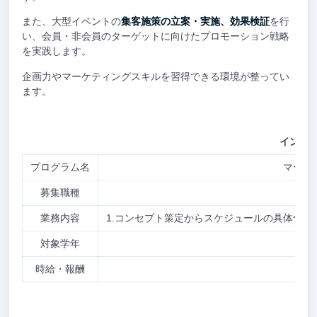
また、大型イベントの
集客施策の立案・実施、効果検証
を行
い、会員・非会員のターゲットに向けたプロモーション戦略
を実践します。
企画力やマーケティングスキルを習得できる環境が整ってい
ます。
インタ
プログラム名
マーケ
募集職種
業務内容
1.コンセプト策定からスケジュールの具体化ま
対象学年
2
時給・報酬