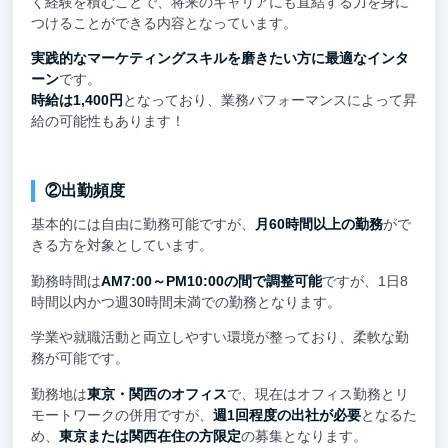
く経験を積むことで、将来のキャリアにも直結する力を身に
つけることができる内容となっています。
実践的なマーケティングスキルを磨きたい方に最適なインタ
ーン
です。
時給は1,400円
となっており、業務パフォーマンスによって昇
給の可能性もあります！
②出勤頻度
基本的には自由に勤務可能ですが、
月60時間以上の勤務
がで
きる方を対象としています。
勤務時間は
AM7:00～PM10:00の間で調整可能
ですが、1日8
時間以内かつ週30時間未満での勤務となります。
学業や就職活動と両立しやすい環境が整っており、柔軟な勤
務が可能です。
勤務地は
東京・関西のオフィス
で、現在はオフィス勤務とリ
モートワークの併用ですが、
週1回程度の出社が必要
となるた
め、
東京または関西在住の方限定
の募集となります。