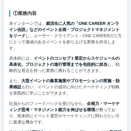
①業務内容
本インターンでは、
就活生に人気の「ONE CAREER オンラ
イン合説」などのイベント企画・プロジェクトマネジメント
をリード
し、ユーザー・クライアント・ONE CAREERの三方
にとって価値のあるイベントを創り上げる業務を担当しま
す。
具体的には、
イベントのコンセプト策定からスケジュールの
具体化、プロジェクトの進行管理までを包括的に担当
し、戦
略的な視点を持った業務に携わることができます。
また、
大型イベントの集客施策やプロモーションの実施・効
果検証
も行い、イベントの成功に向けたマーケティング戦略
を実践的に学ぶことができます。
社員からのフィードバックを受けながら、
企画力・マーケテ
ィング思考・マネジメント能力を伸ばせる環境
が整ってお
り、将来的にイベント運営やマーケティングに関わりたい方
に最適な機会です。