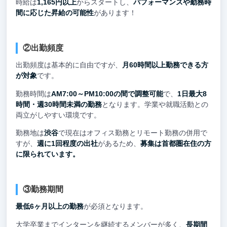
時給は
1,165円以上
からスタートし、
パフォーマンスや勤務時
間に応じた昇給の可能性
があります！
②出勤頻度
出勤頻度は基本的に自由ですが、
月60時間以上勤務できる方
が対象
です。
勤務時間は
AM7:00～PM10:00の間で調整可能
で、
1日最大8
時間・週30時間未満の勤務
となります。学業や就職活動との
両立がしやすい環境です。
勤務地は
渋谷
で現在はオフィス勤務とリモート勤務の併用で
すが、
週に1回程度の出社
があるため、
募集は首都圏在住の方
に限られています。
③勤務期間
最低6ヶ月以上の勤務
が必須となります。
大学卒業までインターンを継続するメンバーが多く、
長期間