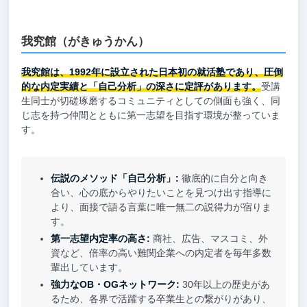
我究館（がきゅうかん）
我究館は、1992年に設立された日本初の就活塾であり、圧倒
的な内定実績と「自己分析」の深さに定評があります。
受講
生同士が切磋琢磨するコミュニティとしての側面も強く、同
じ志を持つ仲間とともに第一志望を目指す環境が整っていま
す。
伝説のメソッド「自己分析」:
徹底的に自分と向き
合い、心の底からやりたいことを見つけ出す指導に
より、面接で語る言葉に唯一無二の説得力が宿りま
す。
第一志望内定率の高さ:
商社、広告、マスコミ、外
資など、倍率の高い難関企業への内定者を毎年多数
輩出しています。
強力なOB・OGネットワーク:
30年以上の歴史があ
るため、各界で活躍する卒業生との繋がりがあり、