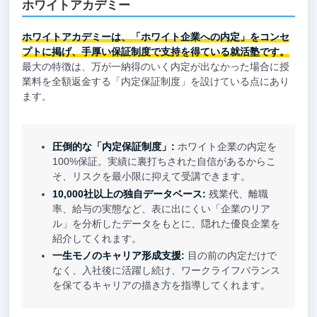
ホワイトアカデミー
ホワイトアカデミーは、「ホワイト企業への内定」をコンセ
プトに掲げ、手厚い保証制度で支持を得ている就活塾です。
最大の特徴は、万が一納得のいく内定が出なかった場合に授
業料を全額返金する「内定保証制度」を設けている点にあり
ます。
圧倒的な「内定保証制度」:
ホワイト企業の内定を
100%保証。実績に裏打ちされた自信があるからこ
そ、リスクを最小限に抑えて受講できます。
10,000社以上の独自データベース:
残業代、離職
率、給与の実態など、表に出にくい「企業のリア
ル」を分析したデータをもとに、隠れた優良企業を
紹介してくれます。
一生モノのキャリア形成支援:
目の前の内定だけで
なく、入社後に活躍し続け、ワークライフバランス
を保てるキャリアの描き方を指導してくれます。