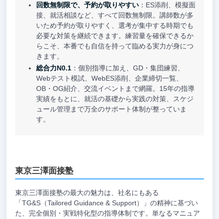
回数無制限で、予約が取りやすい
：ES添削、模擬面
接、就活相談など、すべて回数無制限。講師数が多
いため予約が取りやすく、選考が集中する時期でも
必要な対策を継続できます。練習量を確保できるか
らこそ、本番でも自信を持って臨める実力が身につ
きます。
総合力N0.1
：個別指導に加え、GD・集団練習、
Webテスト模試、WebES添削、企業締切一覧、
OB・OG紹介、交流イベントまで網羅。15年の指導
実績をもとに、就活の基礎から実践の対策、スケジ
ュール管理まで万全のサポート体制が整っていま
す。
東京三澤面接塾
東京三澤面接塾の最大の魅力は、社名にもある
「TG&S（Tailored Guidance & Support）」の精神に基づい
た、完全個別・実戦特化型の指導体制です。単なるマニュア