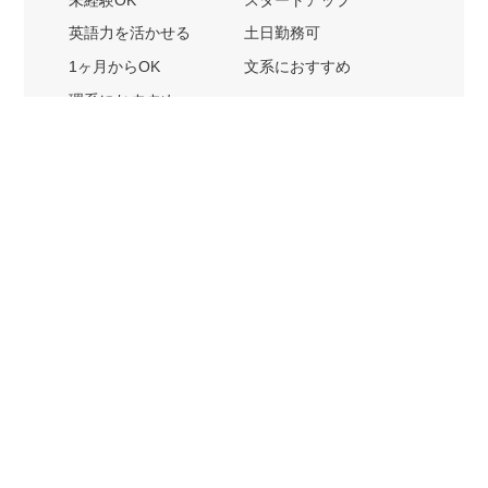
未経験OK
スタートアップ
英語力を活かせる
土日勤務可
1ヶ月からOK
文系におすすめ
理系におすすめ
内定者の特徴から探す
外銀に内定者を輩出
戦略コンサルに内定者を輩出
総合商社に内定者を輩出
GAFAに内定者を輩出
起業家を輩出
業界・キーワードから探す
IT業界
ゲーム業界
人材業界
不動産業界