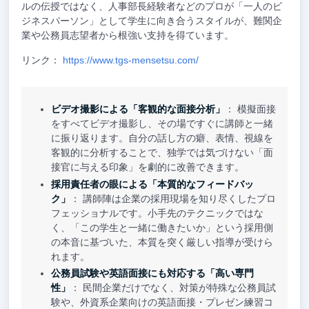
ルの伝授ではなく、人事部長経験者などのプロが「一人のビ
ジネスパーソン」として学生に向き合うスタイルが、難関企
業や公務員志望者から根強い支持を得ています。
リンク：
https://www.tgs-mensetsu.com/
ビデオ撮影による「客観的な面接分析」
： 模擬面接
をすべてビデオ撮影し、その場ですぐに講師と一緒
に振り返ります。自分の話し方の癖、表情、視線を
客観的に分析することで、独学では気づけない「面
接官に与える印象」を劇的に改善できます。
採用責任者の眼による「本質的なフィードバッ
ク」
： 講師陣は企業の採用現場を知り尽くしたプロ
フェッショナルです。小手先のテクニックではな
く、「この学生と一緒に働きたいか」という採用側
の本音に基づいた、本質を突く厳しい指導が受けら
れます。
公務員試験や英語面接にも対応する「高い専門
性」
： 民間企業だけでなく、対策が特殊な公務員試
験や、外資系企業向けの英語面接・プレゼン練習コ