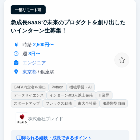
一部リモート可
急成長SaaSで未来のプロダクトを創り出した
いインターン生募集！
時給
2,500円〜
週
3日〜
エンジニア
東京都
/ 銀座駅
GAFA内定者を輩出
Python
機械学習・AI
データサイエンス
インターン生3人以上在籍
IT業界
スタートアップ
フレックス勤務
東大卒社長
服装髪型自由
株式会社プレイド
得られる経験・成長できるポイント