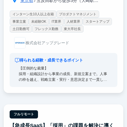
東京都
/ 五反田駅から徒歩3分（大崎駅から徒歩8分）
インターン生10人以上在籍
プロダクトマネジメント
事業立案
未経験OK
IT業界
人材業界
スタートアップ
土日勤務可
フレックス勤務
東大卒社長
株式会社アップグレード
得られる経験・成長できるポイント
【圧倒的な裁量】
採用・組織設計から事業の成長、新規立案まで。人事
の枠を越え、戦略立案・実行・意思決定まで一貫して
担えます。CEO直下で組織と事業を創り上げることが
できます。
【Bain出身CEO直下】
CEOのすぐ隣で、超一流の意思決定プロセスを肌で感
じつつ直接吸収できます。日々のフィードバックを通
フルリモート
じ、どこでも通用する「解像度の高い思考力」を身に
【急成長SaaS】「採用」の課題を解決に導く
沁み込ませます。