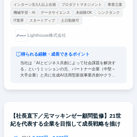
インターン生3人以上在籍
プロダクトマネジメント
事業立案
機械学習・AI
データサイエンス
未経験OK
シンクタンク
IT業界
スタートアップ
土日勤務可
Lighthouse株式会社
得られる経験・成長できるポイント
当社は「AIとビジネス共創によって社会課題を解決す
る」というミッションの元、パートナー企業（中堅～
大手企業）と共に生成AI活用型新規事業共創やクライ
アント企業の生成AI活用支援を推進している企業で
す。
各プロジェクトは0から1を生み出していく雲を掴むよ
うな抽象度の高い検討フェーズや、描いたビジョンを
実現させていくフェーズがあり、戦略/業務/ITコンサ
【社長直下／元マッキンゼー顧問監修】21世
ルそれぞれの素養が必要になるため、当社にはそれぞ
紀を代表する企業を目指して成長戦略を描け
れに見識を持ったメンバーが集まっています。
インターン生の方は、新規事業共創、コンサルティン