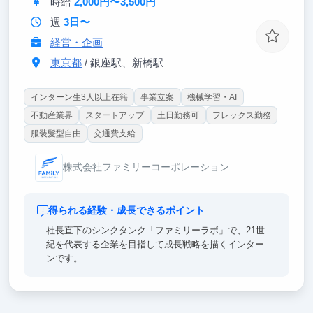
時給
2,000円〜3,500円
グ、ソリューション開発の現場で、「事業を創造/変
週
3日〜
革する力」を体感頂くことが可能です。
経営・企画
東京都
/ 銀座駅、新橋駅
インターン生3人以上在籍
事業立案
機械学習・AI
不動産業界
スタートアップ
土日勤務可
フレックス勤務
服装髪型自由
交通費支給
株式会社ファミリーコーポレーション
得られる経験・成長できるポイント
社長直下のシンクタンク「ファミリーラボ」で、21世
紀を代表する企業を目指して成長戦略を描くインター
ンです。
1. 社長の思考を読み解き、成長戦略に落とし込む
日々トップ層と情報交換する社長の発言を構造化