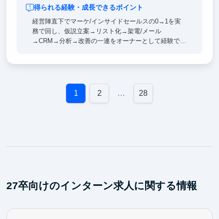
得られる経験・成長できるポイント
経営陣直下でマーケ/インサイドセールスの0→1を実
務で回し、仮説立案→リスト化→架電/メール
→CRM→分析→改善の一連をオーナーとして経験でき
ます。
そのため、顧客理解・数的思考・言語化/資料化力が
鍛えられ、どの業界でも通用する営業/企画の基礎体
力が身につきます。また、SaaS営業・事業開発・プ
ロダクトマーケの基礎を実装でき、将来のキャリアで
1
2
…
28
再現性高く成果を出せる力につながります。
27卒向けのインターン求人に関する情報