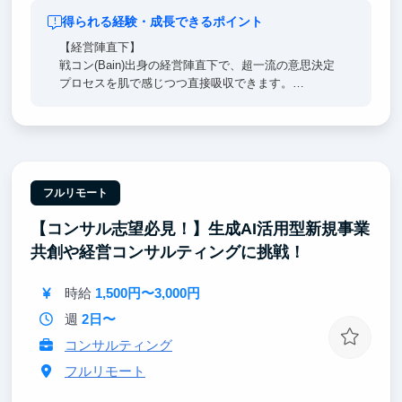
得られる経験・成長できるポイント
【経営陣直下】
戦コン(Bain)出身の経営陣直下で、超一流の意思決定
プロセスを肌で感じつつ直接吸収できます。
日々のフィードバックを通じ、どこでも通用する「解
像度の高い思考力」を身に沁み込ませます。
【圧倒的な裁量】
売上1兆円超の日本を代表する大手企業に対し戦略立
案からAI実装まで一気通貫で関与。
フルリモート
リサーチに留まらず、プロジェクトに当事者として大
【コンサル志望必見！】生成AI活用型新規事業
きく裁量を持って入り込んでいただきます。
共創や経営コンサルティングに挑戦！
【東大早慶8割】
高倍率を突破したトップ層が集結。オフィスに来るだ
時給
1,500円〜3,000円
けで視座が高まる刺激を受けることができます。
過去インターン生は戦略コンサル・外銀・総合商社等
週
2日〜
のトップ企業へ内定しています。
コンサルティング
フルリモート