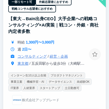
◆ 自分の手で価値を生み出す力を元に、起業も視野
一部リモート可
外銀志望者におすすめ
に。
戦略コンサル志望者におすすめ
フロントからバックエンド、インフラ、生成AIの活用
【東大→Bain出身CEO】大手企業への戦略コ
まで─
ンサルティング×AI実装｜戦コン・外銀・商社
開発環境には最新のAIを導入しており、「最先端×実
践」で学べるのが特長です。
内定者多数
実際に経験を糧に起業した卒業生もいます。
時給
1,300円〜3,000円
"自分の手で価値を生み出す力" を本気で身につけたい
週
2日〜
人はぜひ。
コンサルティング
/
経営・企画
東京都
/ 五反田駅から徒歩3分（大崎駅から徒歩8分）
インターン生10人以上在籍
プロダクトマネジメント
事業立案
機械学習・AI
データサイエンス
未経験OK
IT業界
人材業界
スタートアップ
土日勤務可
株式会社アップグレード