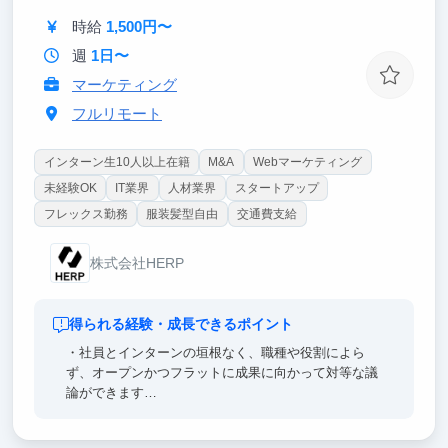
【東大早慶8割】
時給
1,500円〜
高倍率を突破したトップ層が集結。オフィスに来るだ
けで視座が高まる刺激を受けることができます。過
週
1日〜
去、インターン生は戦略コンサル・外銀・総合商社等
マーケティング
のトップ企業へ内定しています。
フルリモート
インターン生10人以上在籍
M&A
Webマーケティング
未経験OK
IT業界
人材業界
スタートアップ
フレックス勤務
服装髪型自由
交通費支給
株式会社HERP
得られる経験・成長できるポイント
・社員とインターンの垣根なく、職種や役割によら
ず、オープンかつフラットに成果に向かって対等な議
論ができます
・お客様との距離感が近いので、開発・ビジネス双方