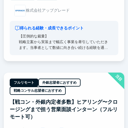
株式会社アップグレード
得られる経験・成長できるポイント
【圧倒的な裁量】
戦略立案から実装まで幅広く事業を牽引していただき
ます。当事者として数値に向き合い続ける経験を通
じ、戦略設計力や運用分析力、PdM的視座がセンスに
頼らない再現性のあるマーケティング力として身につ
きます。
注目
【経営陣直下】
経営陣のすぐ隣で、超一流の意思決定プロセスを肌で
フルリモート
外銀志望者におすすめ
感じつつ直接吸収できます。日々のフィードバックを
戦略コンサル志望者におすすめ
通じ、どこでも通用する「解像度の高い思考力」を身
に沁み込ませます。
【戦コン・外銀内定者多数】ヒアリング〜クロ
ージングまで担う営業面談インターン（フルリ
【東大早慶8割】
高倍率を突破したトップ層の学生が集結。オフィスに
モート可）
来るだけで視座が高まる刺激を受けることができま
す。過去、インターン生は戦略コンサル・外銀・総合