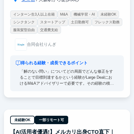
インターン生3人以上在籍
M&A
機械学習・AI
未経験OK
シンクタンク
スタートアップ
土日勤務可
フレックス勤務
服装髪型自由
交通費支給
合同会社りんぎ
得られる経験・成長できるポイント
「解のない問い」についてどの局面でどんな修正をす
ることで目標到達するかという経験がLarge Dealにお
けるM&Aアドバイザリーで必要です。その経験の積み
重ねで、面接官・外銀IBD・総合商社のリーダー視点
として「求める内容や回答方向性」を直感的に把握で
きるようになります。
弊社が扱うLarge Dealはクロスボーダー及び先端テー
マ案件で８割占めており、ケース面接や買収提案の模
未経験OK
一部リモート可
擬テストでほぼ同じテーマに出会うことも頻繁にあり
【AI活用者優遇!】メルカリ出身CTO直下｜
ます。