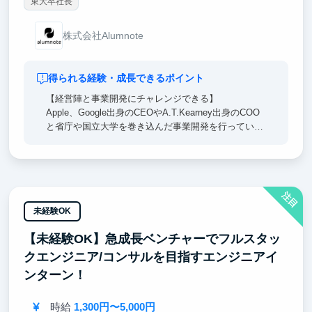
東大卒社長
株式会社Alumnote
得られる経験・成長できるポイント
【経営陣と事業開発にチャレンジできる】
Apple、Google出身のCEOやA.T.Kearney出身のCOO
と省庁や国立大学を巻き込んだ事業開発を行っていた
だきます。戦略立案から実行まで担当し、裁量権を持
って進めていただきます。
【興味関心に合わせて業務が選べる】
注目
得意なスキルを活かすことはもちろん、興味のある業
務にはどんどん挑戦できる環境が整っています。
未経験OK
実務経験を積みながら成長でき、就活で武器になるエ
【未経験OK】急成長ベンチャーでフルスタッ
ピソードが得られます。
クエンジニア/コンサルを目指すエンジニアイ
【学業や学生生活との両立応援】
ンターン！
試験や免許合宿等でまとまったお休みを取ることも可
能です。
時給
1,300円〜5,000円