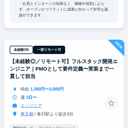
・社員とインターンの垣根なく、職種や役割によら
ず、オープンかつフラットに成果に向かって対等な議
論ができます
・お客様との距離感が近いので、開発・ビジネス双方
が協働しながらサービス価値を高めることに集中でき
ます
NEW
未経験OK
一部リモート可
【未経験◎／リモート可】フルスタック開発エ
ンジニア｜PMOとして要件定義〜実装まで一
貫して担当
時給
1,300円〜3,000円
週
3日〜
エンジニア
東京都
/ 春日駅より徒歩3分