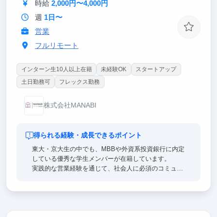
時給
2,000円〜4,000円
商社等のトップ企業へ内定しています。
週
1日〜
営業
フルリモート
インターン生10人以上在籍
未経験OK
スタートアップ
土日勤務可
フレックス勤務
株式会社MANABI
得られる経験・成長できるポイント
東大・京大生の中でも、MBBや外資系投資銀行に内定
している優秀な学生メンバーが在籍しています。
実践的な営業経験を通じて、社会人に必須のコミュニ
ケーション能力や論理的な課題発見・解決力を効率的
に身につけられます。
様々な経験をしてみたい、将来のキャリア選択に活か
したいという方におすすめのインターンです。