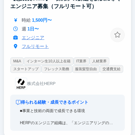
エンジニア募集（フルリモート可）
【東大早慶8割】
高倍率を突破したトップ層の学生が集結。オフィスに
時給
1,500円〜
来るだけで視座が高まる刺激を受けることができま
す。過去、インターン生は戦略コンサル・外銀・総合
週
1日〜
商社等のトップ企業へ内定しています。
エンジニア
フルリモート
M&A
インターン生10人以上在籍
IT業界
人材業界
スタートアップ
フレックス勤務
服装髪型自由
交通費支給
株式会社HERP
得られる経験・成長できるポイント
■事業と技術の両面で成長できる環境
HERPのエンジニア組織は、「エンジニアリングの専
門性を事業成果につなげる」ことを重視しています。
なので、「事業に貢献したい」と「専門性を深めてい