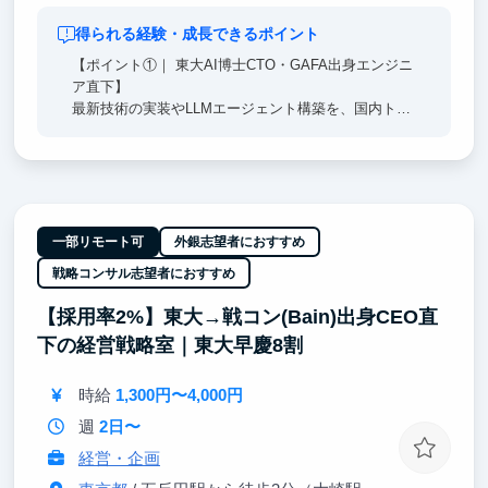
得られる経験・成長できるポイント
【ポイント①｜ 東大AI博士CTO・GAFA出身エンジニ
ア直下】
最新技術の実装やLLMエージェント構築を、国内トッ
プクラスのエンジニア直下で経験。単なる知識に留ま
らない、本質的なAI開発能力が身につきます。
【ポイント②｜時給3,500〜6,000円】
学生扱いせず、一人のプロフェッショナルとして扱い
ます。マッキンゼー出身の代表や精鋭チームと共に、
一部リモート可
外銀志望者におすすめ
最新技術がビジネス価値に変わる瞬間を体感できま
戦略コンサル志望者におすすめ
す。
【採用率2%】東大→戦コン(Bain)出身CEO直
【ポイント③｜ 開発から社会実装まで一貫して担
下の経営戦略室｜東大早慶8割
当】
検証（PoC）から本番環境へのデプロイまで一気通
貫。最大手ゼネコン様等への導入プロジェクトを通
時給
1,300円〜4,000円
じ、社会実装の最前線で実戦経験を積めます。
週
2日〜
経営・企画