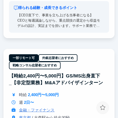
得られる経験・成長できるポイント
【CEO直下で、事業を立ち上げる当事者になる】
CEOと毎週議論しながら、重点競技の選定から収益モ
デルの設計、実証までを担います。サポート業務では
なく、事業の意思決定そのものに関わります。
【企業へのスポンサー提案を一次情報で経験する】
CEOに同行して企業へのヒアリング・提案を行い、複
数大学・競技を束ねた商品設計に踏み込みます。法人
営業と事業設計を同時に経験できる環境です。
一部リモート可
外銀志望者におすすめ
戦略コンサル志望者におすすめ
【自分の設計が、約1,500団体の活動基盤になる】
つくった仕組みは、毎年の資金集めに追われてきた学
【時給2,400円〜5,000円】GS/MS出身直下
生団体の構造そのものを変えます。事業のスケールと
_【非定型業務】M&Aアドバイザインターン
社会的インパクトを同時に体感できます。
時給
2,400円〜5,000円
週
2日〜
金融・ファイナンス
東京都
/ 大森駅から徒歩30秒