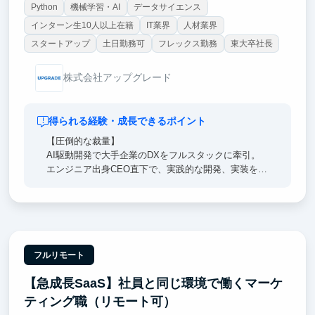
Python
機械学習・AI
データサイエンス
インターン生10人以上在籍
IT業界
人材業界
スタートアップ
土日勤務可
フレックス勤務
東大卒社長
株式会社アップグレード
得られる経験・成長できるポイント
【圧倒的な裁量】
AI駆動開発で大手企業のDXをフルスタックに牽引。
エンジニア出身CEO直下で、実践的な開発、実装を通
して事業成長に貢献する圧倒的裁量のもと、領域問わ
ず通用する本質的な開発能力・ビジネス力を身に着け
ます。
【経営陣直下】
経営陣のすぐ隣で、超一流の意思決定プロセスを肌で
フルリモート
感じつつ直接吸収できます。日々のフィードバックを
【急成長SaaS】社員と同じ環境で働くマーケ
通じ、どこでも通用する「解像度の高い思考力」を身
に沁み込ませます。
ティング職（リモート可）