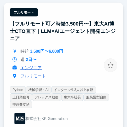
し、経営判断に資するアウトプットを作る。社長定例
で直接議論する環境です。
フルリモート
2. 元マッキンゼーの顧問が直接レビュー
【フルリモート可／時給3,500円〜】東大AI博
アウトプットは元マッキンゼーの顧問が直接レビュ
ー。戦略コンサルの思考法を実務で学べます。
士CTO直下｜LLM×AIエージェント開発エンジ
ニア
3. 不動産×金融×M&Aの実データに触れる
中古AP販売日本一の企業の決算・市場・M&A案件
時給
3,500円〜6,000円
に直接触れ、リアルな経営課題に取り組みます。
週
2日〜
エンジニア
フルリモート
Python
機械学習・AI
インターン生3人以上在籍
土日勤務可
フレックス勤務
東大卒社長
服装髪型自由
交通費支給
株式会社KK Generation