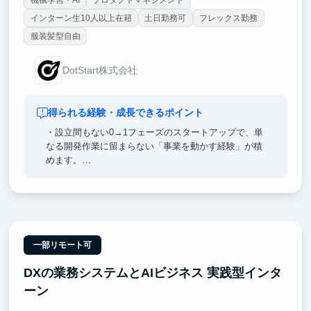
機械学習・AI
プロダクトマネジメント
インターン生10人以上在籍
土日勤務可
フレックス勤務
服装髪型自由
DotStart株式会社
得られる経験・成長できるポイント
・設立間もない0→1フェーズのスタートアップで、単
なる開発作業に留まらない「事業を動かす経験」が積
めます。
・Next.jsやTypeScriptを駆使した実装はもちろん、要
件定義や商談への同席、プロジェクト管理まで、エン
ジニアの枠を超えた一気通貫のスキルが身につく環境
です。
・東大の優秀な学生メンバーと切磋琢磨しながら、半
年後にはフリーランスやPMとして活躍できるレベル
一部リモート可
の実践力を養成します。
DXの業務システムとAIビジネス 実践型インタ
「技術×ビジネス」の両輪を最速で回し、自らの手で
ーン
会社をスケールさせる手応えは、他では得られない成