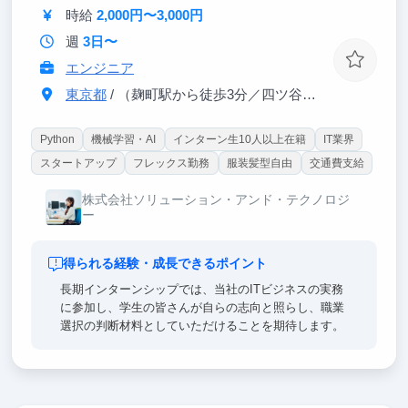
長体験になるはずです。圧倒的なスピードで市場価値
時給
2,000円〜3,000円
を高めたい方の挑戦を待っています。
週
3日〜
エンジニア
東京都
/ （麹町駅から徒歩3分／四ツ谷駅から徒歩5分）
Python
機械学習・AI
インターン生10人以上在籍
IT業界
スタートアップ
フレックス勤務
服装髪型自由
交通費支給
株式会社ソリューション・アンド・テクノロジ
ー
得られる経験・成長できるポイント
長期インターンシップでは、当社のITビジネスの実務
に参加し、学生の皆さんが自らの志向と照らし、職業
選択の判断材料としていただけることを期待します。