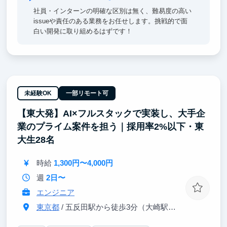
社員・インターンの明確な区別は無く、難易度の高い
issueや責任のある業務をお任せします。挑戦的で面
白い開発に取り組めるはずです！
未経験OK
一部リモート可
【東大発】AI×フルスタックで実装し、大手企
業のプライム案件を担う｜採用率2%以下・東
大生28名
時給
1,300円〜4,000円
週
2日〜
エンジニア
東京都
/ 五反田駅から徒歩3分（大崎駅から徒歩8分）