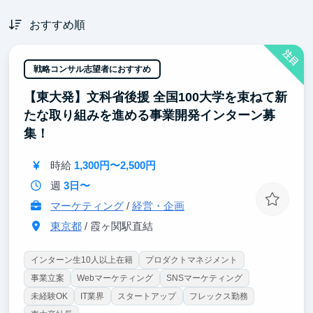
おすすめ順
注目
戦略コンサル志望者におすすめ
【東大発】文科省後援 全国100大学を束ねて新
たな取り組みを進める事業開発インターン募
集！
時給
1,300円〜2,500円
週
3日〜
マーケティング
/
経営・企画
東京都
/ 霞ヶ関駅直結
インターン生10人以上在籍
プロダクトマネジメント
事業立案
Webマーケティング
SNSマーケティング
未経験OK
IT業界
スタートアップ
フレックス勤務