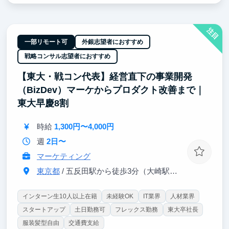
きたい」のどちらの経験を積みたい方にとっても、そ
のための挑戦機会と成長環境があります。
注目
技術はもちろん、プロダクトや事業の視点も持ちなが
一部リモート可
外銀志望者におすすめ
ら成長したい方にとって、HERPは最適な環境です。
戦略コンサル志望者におすすめ
本気で挑戦したい方、ぜひ一緒に働きましょう！
【東大・戦コン代表】経営直下の事業開発
（BizDev）マーケからプロダクト改善まで｜
東大早慶8割
時給
1,300円〜4,000円
週
2日〜
マーケティング
東京都
/ 五反田駅から徒歩3分（大崎駅から徒歩8分）
インターン生10人以上在籍
未経験OK
IT業界
人材業界
スタートアップ
土日勤務可
フレックス勤務
東大卒社長
服装髪型自由
交通費支給