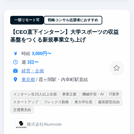
が協働しながらサービス価値を高めることに集中でき
ます
一部リモート可
戦略コンサル志望者におすすめ
【CEO直下インターン】大学スポーツの収益
基盤をつくる新規事業立ち上げ
時給
3,000円〜
週
3日〜
経営・企画
東京都
/ 霞ヶ関駅・内幸町駅直結
インターン生10人以上在籍
事業立案
機械学習・AI
IT業界
スタートアップ
フレックス勤務
東大卒社長
服装髪型自由
交通費支給
株式会社Alumnote