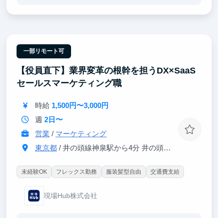
【ポイント①｜一流のエンジニア直下で開発できる】
チームにはマッキンゼー出身の社長をはじめ、メルカ
リ・リクルート・楽天・NRIなど大手やメガベンチャ
ー出身のメンバーが多数在籍。
【ポイント②｜AI活用者歓迎！メンターによる徹底サ
一部リモート可
ポート】
【役員直下】業界変革の根幹を担うDX×SaaS
メンターのサポートのもと、コードレビューや設計思
考をじっくり学ぶことで活躍できる環境が整っていま
セールスマーケティング職
す。
時給
1,500円〜3,000円
【ポイント③｜大手企業との案件多数！】
クライアントは日本を代表する大手企業ばかり！エン
週
2日〜
ジニアとしても社会人としても大きく成長できるイン
営業
/
マーケティング
ターンです。
東京都
/ 井の頭線神泉駅から4分 井の頭線渋谷駅から6分
未経験OK
フレックス勤務
服装髪型自由
交通費支給
現場Hub株式会社