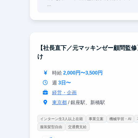
各プロジェクトは0から1を生み出していく雲を掴
ていくフェーズがあり、戦略/業務/ITコンサル
ンバーが集まっています。
インターン生の方は、新規事業共創、コンサルテ
を体感頂くことが可能です。
【社長直下／元マッキンゼー顧問監修
け
時給
2,000円〜3,500円
週
3日〜
経営・企画
東京都
/ 銀座駅、新橋駅
インターン生3人以上在籍
事業立案
機械学習・AI
服装髪型自由
交通費支給