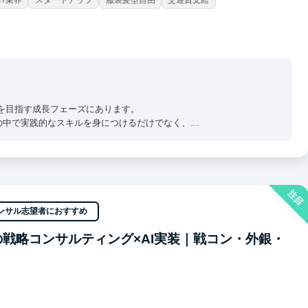
拡大を目指す成長フェーズにあります。
の中で実践的なスキルを身につけるだけでなく、
も、年齢に関係なく挑戦できます。
野に。
活用まで─
注目
×実践」で学べるのが特長です。
ンサル志望者におすすめ
への戦略コンサルティング×AI実装｜戦コン・外銀・
たい人はぜひ。