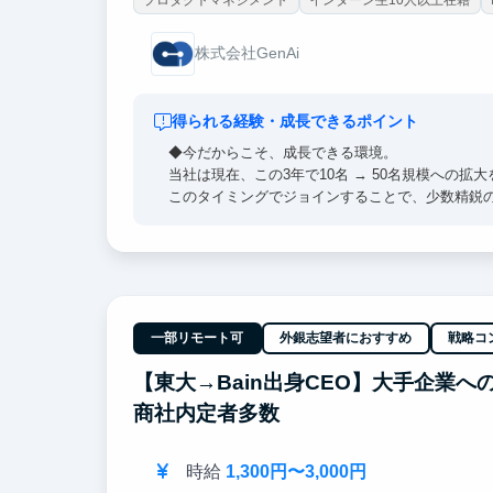
株式会社GenAi
得られる経験・成長できるポイント
◆今だからこそ、成長できる環境。
当社は現在、この3年で10名 → 50名規模への
このタイミングでジョインすることで、少数精鋭
「PL」「新規事業責任者」といったポジションに
◆ 自分の手で価値を生み出す力を元に、起業も視
フロントからバックエンド、インフラ、生成AIの
開発環境には最新のAIを導入しており、「最先端
一部リモート可
外銀志望者におすすめ
戦略コ
実際に経験を糧に起業した卒業生もいます。
【東大→Bain出身CEO】大手企業
"自分の手で価値を生み出す力" を本気で身につけ
商社内定者多数
時給
1,300円〜3,000円