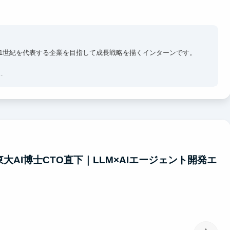
1世紀を代表する企業を目指して成長戦略を描くインターンです。
し、経営判断に資するアウトプットを作る。社長定例で直接議論
ュー。戦略コンサルの思考法を実務で学べます。
案件に直接触れ、リアルな経営課題に取り組みます。
大AI博士CTO直下｜LLM×AIエージェント開発エ