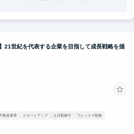
むような抽象度の高い検討フェーズや、描いたビジョンを実現させ
それぞれの素養が必要になるため、当社にはそれぞれに見識を持ったメ
ィング、ソリューション開発の現場で、「事業を創造/変革する力」
】21世紀を代表する企業を目指して成長戦略を描
不動産業界
スタートアップ
土日勤務可
フレックス勤務