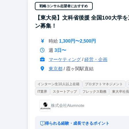
戦略コンサル志望者におすすめ
【東大発】文科省後援 全国100大学
ン募集！
時給
1,300円〜2,500円
週
3日〜
マーケティング
/
経営・企画
東京都
/ 霞ヶ関駅直結
インターン生10人以上在籍
プロダクトマネジメント
IT業界
スタートアップ
フレックス勤務
東大卒社
株式会社Alumnote
得られる経験・成長できるポイント