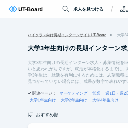
/
求人を見つける
ハイクラス向け長期インターンサイトUT-Board
大学3
大学3年生向けの長期インターン求
大学3年生向けの長期インターン求人・募集情報を5
いと思われがちですが、就活が本格化するまでに、
学3年生は、就活を有利にするためには、志望職種
見つかっていない場合には、成果が数字で表れやす
関連ページ：
マーケティング
営業
週1日・週2
大学1年生向け
大学2年生向け
大学4年生向け
おすすめ順