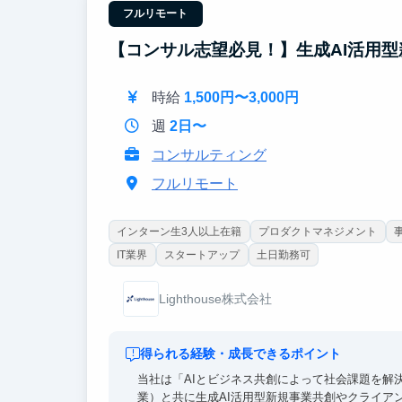
【東大早慶8割】
フルリモート
高倍率を突破したトップ層が集結。オフィスに来
過去インターン生は戦略コンサル・外銀・総合商
【コンサル志望必見！】生成AI活用
時給
1,500円〜3,000円
週
2日〜
コンサルティング
フルリモート
インターン生3人以上在籍
プロダクトマネジメント
IT業界
スタートアップ
土日勤務可
Lighthouse株式会社
得られる経験・成長できるポイント
当社は「AIとビジネス共創によって社会課題を解
業）と共に生成AI活用型新規事業共創やクライア