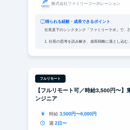
株式会社ファミリーコーポレーション
得られる経験・成長できるポイント
社長直下のシンクタンク「ファミリーラボ」で、2
1. 社長の思考を読み解き、成長戦略に落とし込む
日々トップ層と情報交換する社長の発言を構造化
する環境です。
2. 元マッキンゼーの顧問が直接レビュー
アウトプットは元マッキンゼーの顧問が直接レビ
フルリモート
3. 不動産×金融×M&Aの実データに触れる
中古AP販売日本一の企業の決算・市場・M&A
【フルリモート可／時給3,500円〜】東
ンジニア
時給
3,500円〜6,000円
週
2日〜