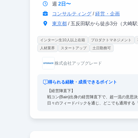
週
2日〜
コンサルティング
/
経営・企画
東京都
/ 五反田駅から徒歩3分（大崎
インターン生10人以上在籍
プロダクトマネジメント
人材業界
スタートアップ
土日勤務可
株式会社アップグレード
得られる経験・成長できるポイント
【経営陣直下】
戦コン(Bain)出身の経営陣直下で、超一流の意
日々のフィードバックを通じ、どこでも通用する
【圧倒的な裁量】
売上1兆円超の日本を代表する大手企業に対し戦略
リサーチに留まらず、プロジェクトに当事者とし