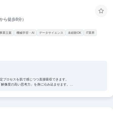
駅から徒歩8分）
事業立案
機械学習・AI
データサイエンス
未経験OK
IT業界
思決定プロセスを肌で感じつつ直接吸収できます。
「解像度の高い思考力」を身に沁み込ませます。
立案からAI実装まで一気通貫で関与。
て大きく裁量を持って入り込んでいただきます。