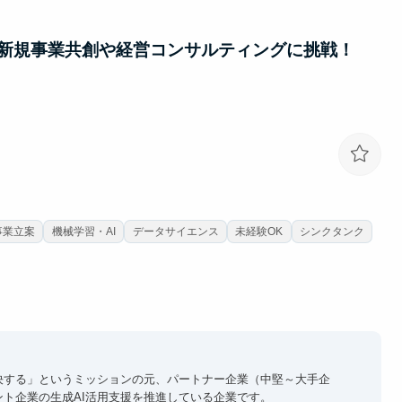
るだけで視座が高まる刺激を受けることができます。
社等のトップ企業へ内定しています。
型新規事業共創や経営コンサルティングに挑戦！
事業立案
機械学習・AI
データサイエンス
未経験OK
シンクタンク
決する」というミッションの元、パートナー企業（中堅～大手企
ント企業の生成AI活用支援を推進している企業です。