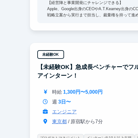
【経営陣と事業開発にチャレンジできる】
Apple、Google出身のCEOやA.T.Kearn
戦略立案から実行まで担当し、裁量権を持って進
【興味関心に合わせて業務が選べる】
得意なスキルを活かすことはもちろん、興味のあ
実務経験を積みながら成長でき、就活で武器にな
【学業や学生生活との両立応援】
未経験OK
試験や免許合宿等でまとまったお休みを取ること
【未経験OK】急成長ベンチャーでフ
事業が生まれる・伸びる瞬間を一緒に楽しめる仲
アインターン！
時給
1,300円〜5,000円
週
3日〜
エンジニア
東京都
/ 原宿駅から7分
プロダクトマネジメント
インターン生10人以上在籍