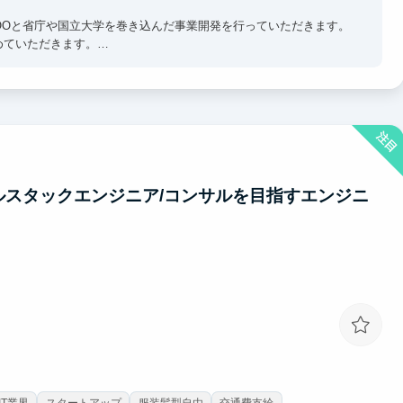
ey出身のCOOと省庁や国立大学を巻き込んだ事業開発を行っていただきます。
めていただきます。
る業務にはどんどん挑戦できる環境が整っています。
るエピソードが得られます。
注目
も可能です。
ルスタックエンジニア/コンサルを目指すエンジニ
間をお待ちしています！
IT業界
スタートアップ
服装髪型自由
交通費支給