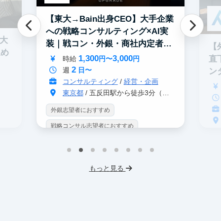
【東大→Bain出身CEO】大手企業
への戦略コンサルティング×AI実
0大
装｜戦コン・外銀・商社内定者多
【
進め
数
1,300
3,000
直
時給
円〜
円
2
週
日〜
ン
コンサルティング
/
経営・企画
東京都
/ 五反田駅から徒歩3分（大崎駅から徒歩8分）
外銀志望者におすすめ
戦略コンサル志望者におすすめ
戦
インターン生10人以上在籍
イ
プロダクトマネジメント
事業立案
もっと見る
英
機械学習・AI
データサイエンス
V
未経験OK
IT業界
人材業界
土
スタートアップ
土日勤務可
服
フレックス勤務
東大卒社長