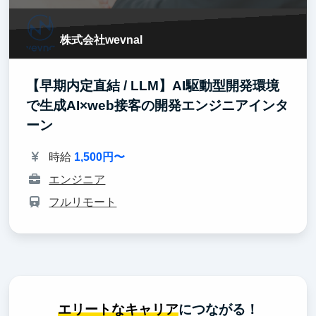
株式会社wevnal
【早期内定直結 / LLM】AI駆動型開発環境
で生成AI×web接客の開発エンジニアインタ
ーン
時給
1,500円〜
エンジニア
フルリモート
エリートなキャリア
につながる！