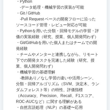
・Python
-データ処理・機械学習の実装が可能
・Git / GitHub
-Pull Request ベースの開発フローに沿った
ソースコード管理・レビュー対応が可能
・Pythonを用いた分類・回帰モデルの学習・評
価の実装経験（研究、授業、個人開発問わず）
・Git/GitHubを用いた個人またはチームでの開
発経験
・チームやメンターと連携しながら、リモート
下での開発タスクを完遂した経験（研究、授
業、個人開発問わず）
・機械学習の基礎理解
-教師あり／なし学習の違いや活用シーン、
分類・回帰アルゴリズム（SVM、決定木、ラン
ダムフォレスト等）の特性、評価指標
（Accuracy、Precision、Recall、F1スコア、
ROC-AUCなど）に関する理解がある
・自然言語処理（NLP）の基礎〜応用