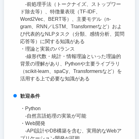
-前処理手法（トークナイズ、ストップワー
ド除去等）、特徴量表現（TF-IDF、
Word2Vec、BERT等）、主要モデル（n-
gram、RNN／LSTM、Transformerなど）およ
び代表的なNLPタスク（分類、感情分析、質問
応答等）に関する知識がある
・理論と実装のバランス
-線形代数・統計・情報理論といった理論的
背景の理解があり、Pythonや主要ライブラリ
（scikit-learn、spaCy、Transformersなど）を
活用する上で必要な知識がある
歓迎条件
・Python
-自然言語処理の実装が可能
・Web開発
-API設計やDB構築を含む、実用的なWebア
プリケーション開発が可能