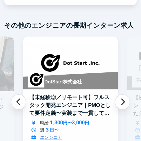
その他のエンジニアの長期インターン求人
DotStart株式会社
【未経験◎／リモート可】フルス
【
・
タック開発エンジニア｜PMOとし
ン
ジ
て要件定義〜実装まで一貫して担
た
当
募
1,300
3,000
時給
円〜
円
3
週
日〜
エンジニア