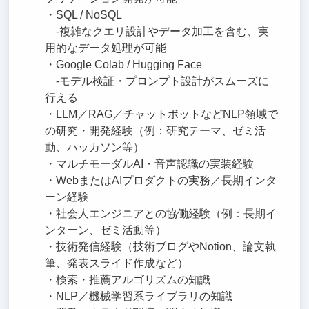
・SQL / NoSQL
-複雑なクエリ設計やデータ加工を含む、実
用的なデータ処理が可能
・Google Colab / Hugging Face
-モデル検証・プロンプト設計がスムーズに
行える
・LLM／RAG／チャットボットなどNLP領域で
の研究・開発経験（例：研究テーマ、ゼミ活
動、ハッカソン等）
・マルチモーダルAI・音声認識の実装経験
・WebまたはAIプロダクトの実務／長期インタ
ーン経験
・社会人エンジニアとの協働経験（例：長期イ
ンターン、ゼミ活動等）
・技術発信経験（技術ブログやNotion、論文執
筆、発表スライド作成など）
・検索・推薦アルゴリズムの知識
・NLP／機械学習系ライブラリの知識