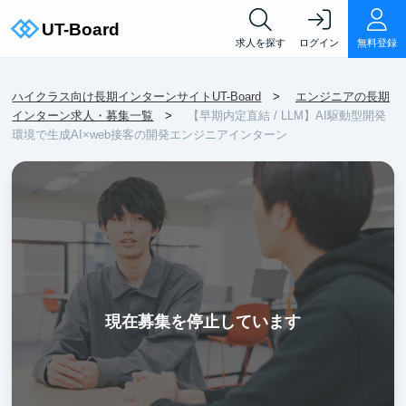
求人を探す
ログイン
無料登録
ハイクラス向け長期インターンサイトUT-Board
エンジニアの長期
インターン求人・募集一覧
【早期内定直結 / LLM】AI駆動型開発
環境で生成AI×web接客の開発エンジニアインターン
現在募集を停止しています