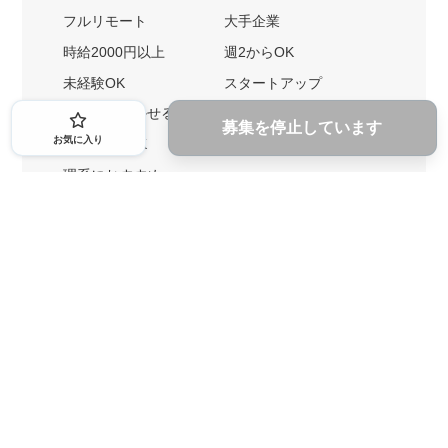
フルリモート
大手企業
時給2000円以上
週2からOK
未経験OK
スタートアップ
英語力を活かせる
土日勤務可
募集を停止しています
お気に入り
1ヶ月からOK
文系におすすめ
理系におすすめ
内定者の特徴から探す
外銀に内定者を輩出
戦略コンサルに内定者を輩出
総合商社に内定者を輩出
GAFAに内定者を輩出
起業家を輩出