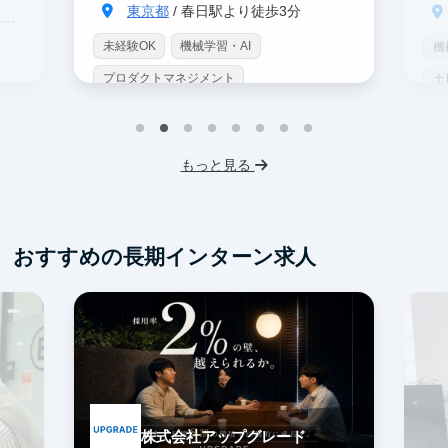
東京都
/ 春日駅より徒歩3分
駅
未経験OK
機械学習・AI
機
プロダクトマネジメント
土
インターン生10人以上在籍
土日勤務可
服
フレックス勤務
服装髪型自由
もっと見る
おすすめの長期インターン求人
株式会社アップグレード