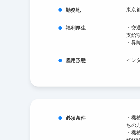
東京都
勤務地
・交
福利厚生
支給
・昇
イン
雇用形態
・機
必須条件
ちの
・機