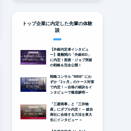
トップ企業に内定した先輩の体験
談
【外銀内定者インタビュ
ー】最難関の「外銀IBD」
に内定！面接・ジョブ突破
の戦略を完全公開！
戦略コンサル "MBB" にわ
ずか「2ヶ月」のケース対策
で内定！～合格の秘訣をイ
ンタビューで徹底解明～
「三菱商事」と「三井物
産」にダブル内定！～ 総合
商社に合格する方法を東大
生にインタビュー ～