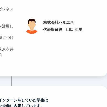
ビジネス
。
株式会社ハルエネ
を活用し
代表取締役 山口 亜里
身につけ
未来を共
？
インターンをしていた学生は
な企業に内定しています。