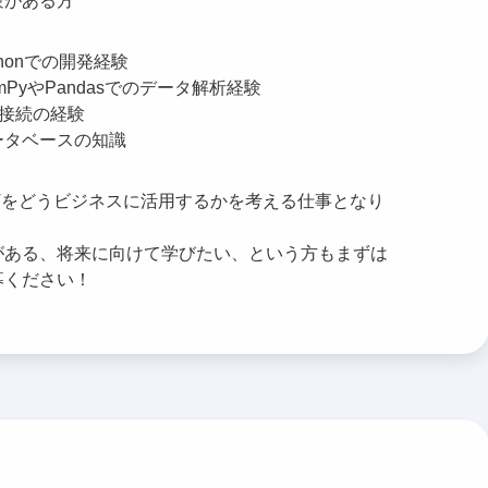
験がある方
thonでの開発経験
mPyやPandasでのデータ解析経験
I接続の経験
ータベースの知識
・ITをどうビジネスに活用するかを考える仕事となり
。
がある、将来に向けて学びたい、という方もまずは
募ください！