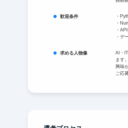
務経
・Py
歓迎条件
・Nu
・AP
・デ
AI
求める人物像
ます
興味
ご応