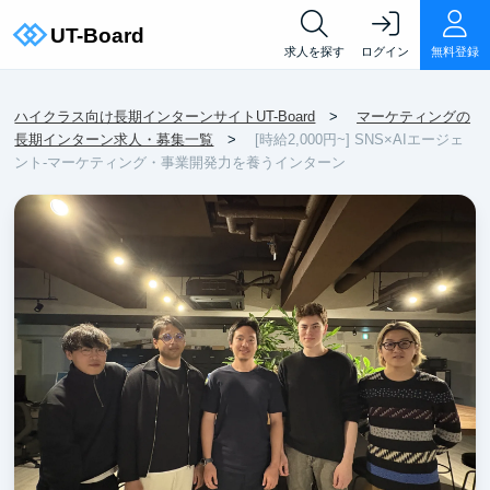
求人を探す
ログイン
無料登録
ハイクラス向け長期インターンサイトUT-Board
マーケティングの
長期インターン求人・募集一覧
[時給2,000円~] SNS×AIエージェ
ント-マーケティング・事業開発力を養うインターン