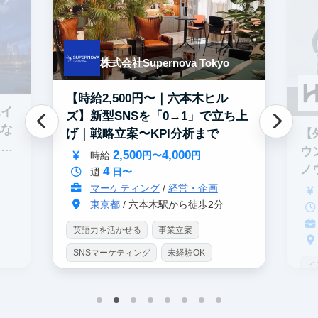
株式会社Supernova Tokyo
【時給2,500円〜｜六本木ヒル
エイ
ズ】新型SNSを「0→1」で立ち上
れな
【
げ｜戦略立案〜KPI分析まで
イテ
ウ
2,500
4,000
時給
円〜
円
ノ
4
週
日〜
マーケティング
/
経営・企画
東京都
/ 六本木駅から徒歩2分
英語力を活かせる
事業立案
SNSマーケティング
未経験OK
イ
土日勤務可
服装髪型自由
S
交通費支給
I