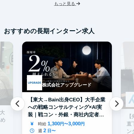
もっと見る
フ
交
おすすめの長期インターン求人
株式会社アップグレード
【東大→Bain出身CEO】大手企業
への戦略コンサルティング×AI実
0大
装｜戦コン・外銀・商社内定者多
【
進め
数
1,300
3,000
直
時給
円〜
円
2
週
日〜
ン