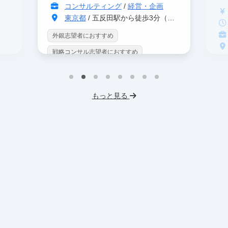
コンサルティング
/
経営・企画
東京都
/ 五反田駅から徒歩3分（大崎駅から徒歩8分）
外銀志望者におすすめ
戦略コンサル志望者におすすめ
戦
インターン生10人以上在籍
イ
プロダクトマネジメント
事業立案
もっと見る
英
機械学習・AI
データサイエンス
V
未経験OK
IT業界
人材業界
土
スタートアップ
土日勤務可
服
フレックス勤務
東大卒社長
服装髪型自由
交通費支給