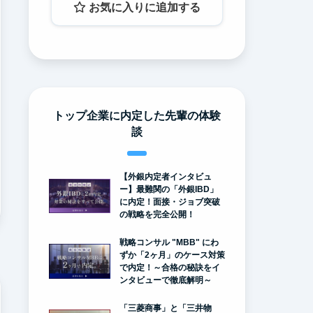
お気に入りに追加する
トップ企業に内定した先輩の体験
談
【外銀内定者インタビュ
ー】最難関の「外銀IBD」
に内定！面接・ジョブ突破
の戦略を完全公開！
戦略コンサル "MBB" にわ
ずか「2ヶ月」のケース対策
で内定！～合格の秘訣をイ
ンタビューで徹底解明～
「三菱商事」と「三井物