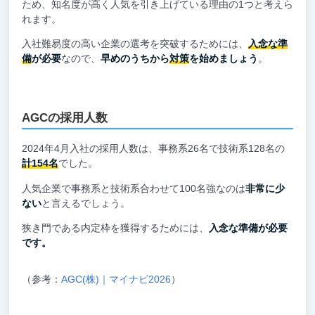
ため、知名度が高く人気を引き上げている理由の1つと考えら
れます。
入社難易度の高い企業の選考を突破するためには、
入念な準
備
が必要
なので、
早めのうちから
対策
を始めましょう
。
AGCの採用人数
2024年4月入社の採用人数は、事務系26名で技術系128名の
計154名
でした。
人気企業で事務系と技術系合わせて100名強なのは
非常に少
ない
と言えるでしょう。
狭き門である内定枠を獲得するためには、
入念な準備が必要
です。
（参考：
AGC(株)｜マイナビ2026
）