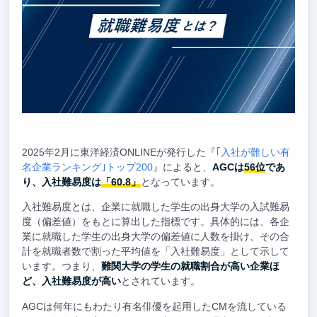
2025年2月に東洋経済ONLINEが発行した『
｢入社が難しい有
名企業ランキング｣トップ200
』によると、
AGCは
56位
であ
り、入社難易度は
「60.8」
となっています。
入社難易度とは、企業に就職した学生の出身大学の入試難易
度（偏差値）をもとに算出した指標です。具体的には、各企
業に就職した学生の出身大学の偏差値に人数を掛け、その合
計を就職者数で割った平均値を「入社難易度」として示して
います。つまり、
難関大学の学生の就職割合が高い企業ほ
ど、入社難易度が高い
とされています。
AGCは何年にもわたり有名俳優を起用したCMを流している