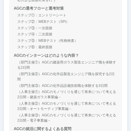
AGCの選考フローと選考対策
ステップ①：エントリーシート
ステップ②：WEBテスト（SPI）
ステップ③：一次面接
ステップ④：二次面接
ステップ⑤：WEBテスト（性格検査）
ステップ⑥：最終面接
AGCのインターンはどのような内容？
（部門主催①）AGCの建築用ガラス製造エンジニア職を体験す
る2日間
（部門主催②）AGCの化学品製造エンジニア職を探究する2日
間
（部門主催③）AGCの化学品設備技術職を体験する3日間
（人事主催①）AGCのモノづくりを通じて将来について考える
2日間－建築ガラス事業編－
（人事主催②）AGCのモノづくりを通じて将来について考える
2日間－オートモーティブ事業編－
（人事主催③）AGCのモノづくりを通じて将来について考える
2日間－電子事業編－
AGCの就活に関するよくある質問