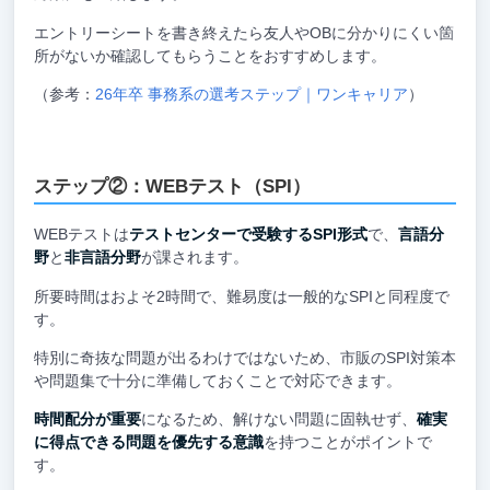
エントリーシートを書き終えたら友人やOBに分かりにくい箇
所がないか確認してもらうことをおすすめします。
（参考：
26年卒 事務系の選考ステップ｜ワンキャリア
）
ステップ②：WEBテスト（SPI）
WEBテストは
テストセンターで受験するSPI形式
で、
言語分
野
と
非言語分野
が課されます。
所要時間はおよそ2時間で、難易度は一般的なSPIと同程度で
す。
特別に奇抜な問題が出るわけではないため、市販のSPI対策本
や問題集で十分に準備しておくことで対応できます。
時間配分が重要
になるため、解けない問題に固執せず、
確実
に得点できる問題を優先する意識
を持つことがポイントで
す。