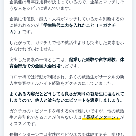
企業側は毎年採用枠が決まっているので、企業とマッチしそ
うな人をシビアに選んでいます。
企業に価値観・能力・人柄がマッチしているかを判断するの
に使われるのが
「学生時代に力を入れたこと（＝ガクチ
カ）」
です。
したがって、ガクチカで他の就活生よりも突出した要素を示
さなければいけません。
突出した要素の一例としては、
起業した経験や留学経験、体
育会部活での全国大会出場
などです。
コロナ禍では行動が制限され、多くの就活生がサークルの新
入生集客やアルバイト経験をガクチカにしていました。
よくある内容だとどうしても良さが周りの就活生に埋もれて
しまうので、他人と被らないエピソードを選定しましょう。
ガクチカのエピソードを考えるのは難しいですが、他の就活
生と差別化できることが何もない人は
「長期インターン」
が
オススメです。
長期インターンでは実践的なビジネスを体験する分、学びも