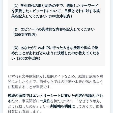
（1）学生時代の取り組みの中で、選択したキーワード
を実践したエピソードについて、目標とそれに対する成
果を記入してください（100文字以内）
（2）エピソードの具体的な内容を記入してください
（300文字以内）
（3）あなたがこれまでに行った大きな決断や悩んで決
めたことがあればどのように決断したのか教えてくださ
い（200文字以内）
いずれも文字数制限が比較的タイトなため、結論と成果を端
的に示したうえで、自分ならではの行動や工夫が伝わるよう
に整理することが重要です。
後続の面接ではエントリーシートに書いた内容が深掘りされ
る
ため、事実関係に
一貫性
を持たせつつ、「なぜそう考え、
どう行動したのか」という
判断軸を明確に
しておくと、面接
対策にも直結します。