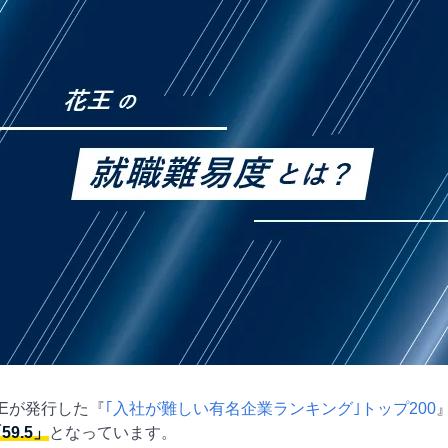
INEが発行した『
｢入社が難しい有名企業ランキング｣トップ200
9.5」
となっています。