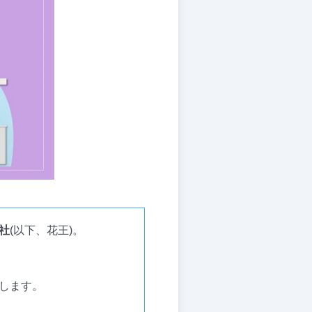
社
(以下、花王)。
します。