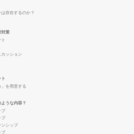
ーは存在するのか？
考対策
ート
スカッション
ント
カ」を用意する
のような内容？
ップ
ップ
ーンシップ
ップ