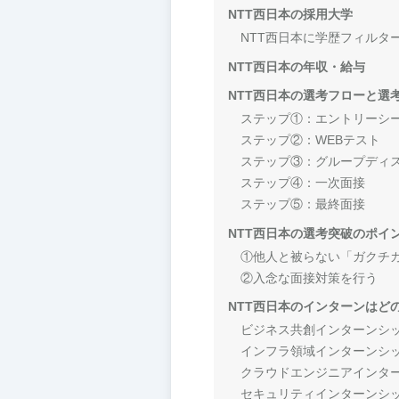
NTT西日本の採用大学
NTT西日本に学歴フィルタ
NTT西日本の年収・給与
NTT西日本の選考フローと選
ステップ①：エントリーシ
ステップ②：WEBテスト
ステップ③：グループディ
ステップ④：一次面接
ステップ⑤：最終面接
NTT西日本の選考突破のポイ
①他人と被らない「ガクチ
②入念な面接対策を行う
NTT西日本のインターンはど
ビジネス共創インターンシ
インフラ領域インターンシ
クラウドエンジニアインタ
セキュリティインターンシ