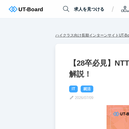
/
求人を見つける
ハイクラス向け長期インターンサイトUT-Boa
【28卒必見】N
解説！
IT
就活
2026/07/09