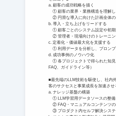
a. 顧客の成功戦略を描く
① 顧客の業界・業務構造を理解し、A
② 円滑な導入に向けた計画全体の
b. 導入・立ち上げをリードする
① 顧客ごとのシステム設定や初期
② 管理者・現場向けのトレーニン
c. 定着化・価値最大化を支援する
① 利用データを分析し、プロンプ
d. 成功事例のノウハウ化
① 各プロジェクトで得られた知見
FAQ、ガイドライン等）
■最先端のLLM技術を駆使し、社
客のサクセスと事業成長を加速させ
a. ナレッジ基盤の構築
① LLM学習用データソースの整
② FAQ・マニュアルコンテンツ
③ プロダクト内セルフ解決システ