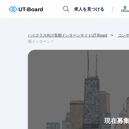
/
求人を見つける
ハイクラス向け長期インターンサイトUT-Board
コン
期インターン！
現在募