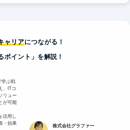
キャリア
につながる！
るポイント」を解説！
で学ぶ戦
、ITコ
ソリュー
とが可能
を活用し
着・効果
株式会社グラファー