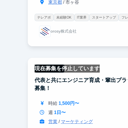
東京都
/ 市ヶ谷
テレアポ
未経験OK
IT業界
スタートアップ
フ
orosy株式会社
現在募集を停止しています
フルリモート
代表と共にエンジニア育成・輩出プラ
募集！
時給
1,500円〜
週
1日〜
営業
/
マーケティング