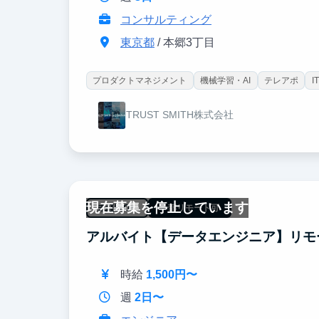
コンサルティング
東京都
/ 本郷3丁目
プロダクトマネジメント
機械学習・AI
テレアポ
I
TRUST SMITH株式会社
現在募集を停止しています
未経験OK
一部リモート可
アルバイト【データエンジニア】リモ
時給
1,500円〜
週
2日〜