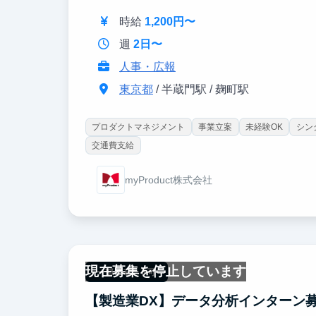
時給
1,200円〜
週
2日〜
人事・広報
東京都
/ 半蔵門駅 / 麹町駅
プロダクトマネジメント
事業立案
未経験OK
シン
交通費支給
myProduct株式会社
現在募集を停止しています
一部リモート可
【製造業DX】データ分析インターン