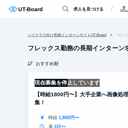
/
求人を見つける
ハイクラス向け長期インターンサイトUT-Board
フレ
フレックス勤務の長期インターン
おすすめ順
現在募集を停止しています
一部リモート可
【時給1800円〜】大手企業へ画像処
集！
時給
1,800円〜
週
3日〜