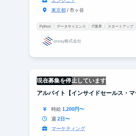
エンジニア
東京都
/ 市ヶ谷
Python
データサイエンス
IT業界
スタートアップ
orosy株式会社
現在募集を停止しています
一部リモート可
アルバイト【インサイドセールス・マ
時給
1,200円〜
週
2日〜
マーケティング