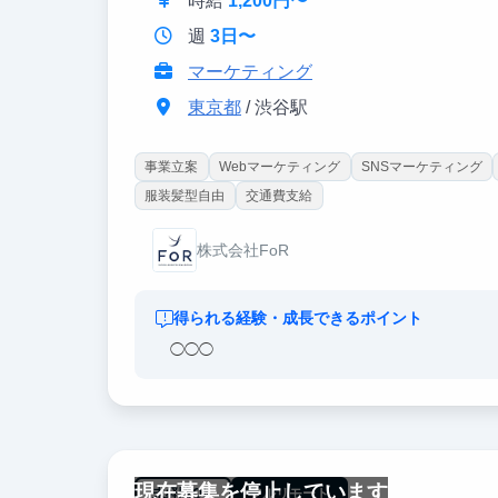
時給
1,200円〜
週
3日〜
マーケティング
東京都
/ 渋谷駅
事業立案
Webマーケティング
SNSマーケティング
服装髪型自由
交通費支給
株式会社FoR
得られる経験・成長できるポイント
◯◯◯
現在募集を停止しています
未経験OK
フルリモート